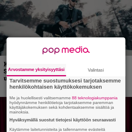
Kunnianosoitus hyiselle Pohjolalle –
Arvostamme yksityisyyttäsi
Shining hyppäsi keskelle kinoksia
Valintasi
uudella videollaan
Tarvitsemme suostumuksesi tarjotaksemme
henkilökohtaisen käyttökokemuksen
Me ja huolellisesti valitsemamme
88 teknologiakumppania
hyödynnämme henkilötietoja tarjotaksemme paremman
käyttäjäkokemuksen sekä kohdentaaksemme sisältöä ja
mainoksia.
Hyväksymällä suostut tietojesi käyttöön seuraavasti
Käytämme laitetunnisteita ja tallennamme evästeitä