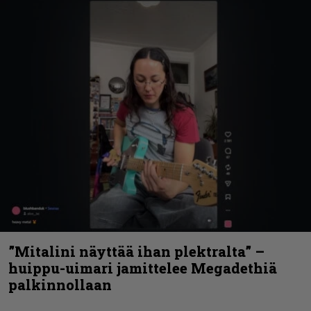
”Mitalini näyttää ihan plektralta” –
huippu-uimari jamittelee Megadethiä
palkinnollaan