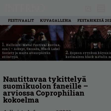
FESTIVAALIT
KUVAGALLERIA
FESTARIKESÄ 20
1.
Hellsinki Metal Festival kuvina,
osa 1 – Accept, Carcass, Black Label
2.
Society ja muita avauspäivän
Espoon syyskuu käynni
esiintyjiä
kotimaisen black metalin m
Nautittavaa tykittelyä
suomikuolon faneille –
arviossa Coprophilian
kokoelma