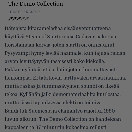
The Demo Collection
HELTER SKELTER
Itämaista kitaramelodiaa sisäänvetotuotteena
käyttävä Steam of Stertorouse Cadaver pakottaa
höristämään korvia, joten startti on onnistunut.
Pysyvämpi hymy leviää naamalle, kun tajuaa raidan
arvon levittäytyvän tasaisesti koko kiekolle.
Pakko myöntää, että odotin jotain huomattavasti
heikompaa. Ei tätä kovin tarttuvaksi arvaa haukkua,
mutta raskas ja tummasävyinen soundi on ilkeää
tekoa. Kyllähän jälki demomateriaalilta kuulostaa,
mutta tässä tapauksessa efekti on toimiva.
Bändi tuli Suomesta ja elämäntyö rajoittui 1990-
luvun alkuun. The Demo Collection on kahdeksan
kappaleen ja 37 minuutin kokoelma reilusti