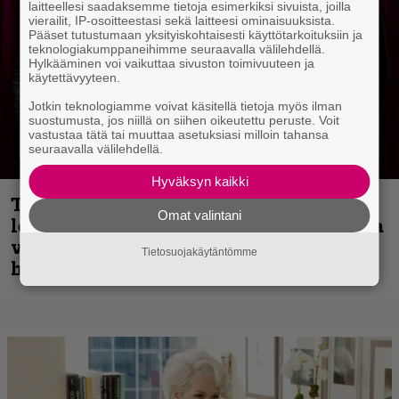
laitteellesi saadaksemme tietoja esimerkiksi sivuista, joilla
vierailit, IP-osoitteestasi sekä laitteesi ominaisuuksista.
Pääset tutustumaan yksityiskohtaisesti käyttötarkoituksiin ja
teknologiakumppaneihimme seuraavalla välilehdellä.
Hylkääminen voi vaikuttaa sivuston toimivuuteen ja
käytettävyyteen.
Jotkin teknologiamme voivat käsitellä tietoja myös ilman
suostumusta, jos niillä on siihen oikeutettu peruste. Voit
vastustaa tätä tai muuttaa asetuksiasi milloin tahansa
seuraavalla välilehdellä.
Hyväksyn kaikki
Thrash ’n’ roll -yhtye Madred ryydittää
Omat valintani
levyjulkaisua keikkareissulla kuvatulla
videolla – ”Oltiin pakussa kusihädässä
Tietosuojakäytäntömme
helvetin väsyneenä…”