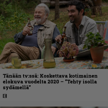
Tänään tv:ssä: Koskettava kotimainen
elokuva vuodelta 2020 – ”Tehty isolla
sydämellä”