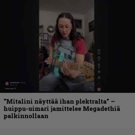
”Mitalini näyttää ihan plektralta” –
huippu-uimari jamittelee Megadethiä
palkinnollaan