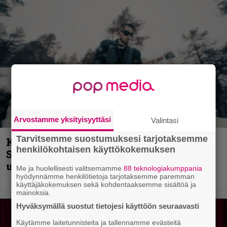
Arvostamme yksityisyyttäsi
Valintasi
Tarvitsemme suostumuksesi tarjotaksemme
Kunnianosoitus hyiselle Pohjolalle –
henkilökohtaisen käyttökokemuksen
Shining hyppäsi keskelle kinoksia
uudella videollaan
Me ja huolellisesti valitsemamme
88 teknologiakumppania
hyödynnämme henkilötietoja tarjotaksemme paremman
käyttäjäkokemuksen sekä kohdentaaksemme sisältöä ja
mainoksia.
Hyväksymällä suostut tietojesi käyttöön seuraavasti
Käytämme laitetunnisteita ja tallennamme evästeitä