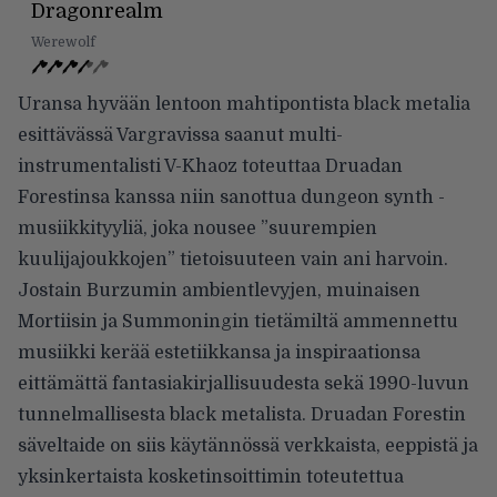
Dragonrealm
Werewolf
Uransa hyvään lentoon mahtipontista black metalia
esittävässä Vargravissa saanut multi-
instrumentalisti V-Khaoz toteuttaa Druadan
Forestinsa kanssa niin sanottua dungeon synth -
musiikkityyliä, joka nousee ”suurempien
kuulijajoukkojen” tietoisuuteen vain ani harvoin.
Jostain Burzumin ambientlevyjen, muinaisen
Mortiisin ja Summoningin tietämiltä ammennettu
musiikki kerää estetiikkansa ja inspiraationsa
eittämättä fantasiakirjallisuudesta sekä 1990-luvun
tunnelmallisesta black metalista. Druadan Forestin
säveltaide on siis käytännössä verkkaista, eeppistä ja
yksinkertaista kosketinsoittimin toteutettua