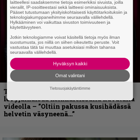
laitteellesi saadaksemme tietoja esimerkiksi sivuista, joilla
vierailit, IP-osoitteestasi sekä laitteesi ominaisuuksista.
Pääset tutustumaan yksityiskohtaisesti käyttötarkoituksiin ja
teknologiakumppaneihimme seuraavalla välilehdellä.
Hylkääminen voi vaikuttaa sivuston toimivuuteen ja
käytettävyyteen.
Jotkin teknologiamme voivat käsitellä tietoja myös ilman
suostumusta, jos niillä on siihen oikeutettu peruste. Voit
vastustaa tätä tai muuttaa asetuksiasi milloin tahansa
seuraavalla välilehdellä.
Hyväksyn kaikki
Omat valintani
Tietosuojakäytäntömme
Thrash ’n’ roll -yhtye Madred ryydittää
levyjulkaisua keikkareissulla kuvatulla
videolla – ”Oltiin pakussa kusihädässä
helvetin väsyneenä…”