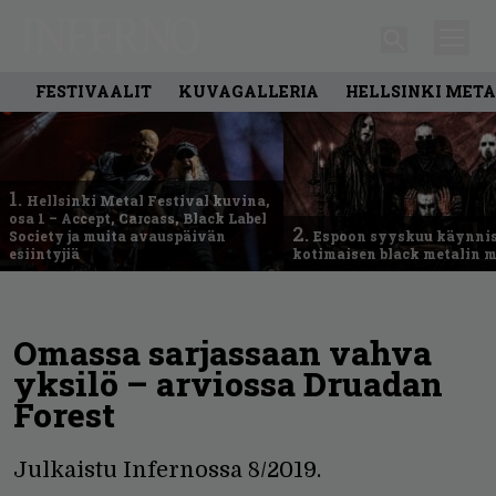
FESTIVAALIT
KUVAGALLERIA
HELLSINKI META
1.
Hellsinki Metal Festival kuvina,
osa 1 – Accept, Carcass, Black Label
2.
Society ja muita avauspäivän
Espoon syyskuu käynni
esiintyjiä
kotimaisen black metalin m
Omassa sarjassaan vahva
yksilö – arviossa Druadan
Forest
Julkaistu Infernossa 8/2019.