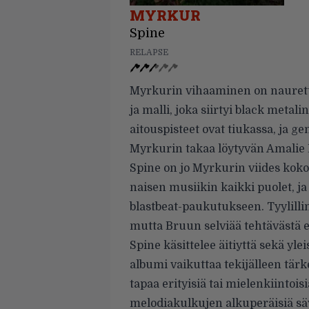
MYRKUR
Spine
RELAPSE
Myrkurin vihaaminen on naurett
ja malli, joka siirtyi black metal
aitouspisteet ovat tiukassa, ja g
Myrkurin takaa löytyvän Amalie 
Spine on jo Myrkurin viides kokop
naisen musiikin kaikki puolet, j
blastbeat-paukutukseen. Tyylilli
mutta Bruun selviää tehtävästä e
Spine käsittelee äitiyttä sekä yl
albumi vaikuttaa tekijälleen tärk
tapaa erityisiä tai mielenkiintoi
melodiakulkujen alkuperäisiä säv