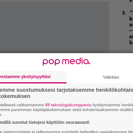
”
k
n
–
e
h
”
u
n
t
vostamme yksityisyyttäsi
Valintasi
N
semme suostumuksesi tarjotaksemme henkilökohtai
F
ökokemuksen
m
m
lellisesti valitsemamme
88 teknologiakumppania
hyödynnämme henkilö
semme paremman käyttäjäkokemuksen sekä kohdentaaksemme sisältöä
a.
K
ällä suostut tietojesi käyttöön seuraavasti
P
k
laitetunnisteita ja tallennamme evästeitä laitteellesi saadaksemme tie