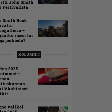
rtti John Smith
 Festivalista
n Smith Rock
ivalin
sögalleria –
aatko itsesi tai
uja joukosta?
KOLUMNIT
den 2025
kaimmat –
rnon
mituskunnan
ilökohtaiset
ikit
rno valikoi
den 2025