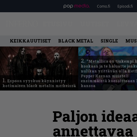
Como.fi
Episodi.fi
ETUSIVU
UUTISET
LEVY
KEIKKAUUTISET
BLACK METAL
SINGLE
MUS
2.
”Metallica on tiukempi 
koskaan ja te haluatte jonk
nulikan yrittävän olla Hetfi
Pepper Keenan muisteli
1.
Espoon syyskuu käynnistyy
ensimmäistä koesoittoaan 
kotimaisen black metalin merkeissä
kanssa
Paljon idea
annettavaa