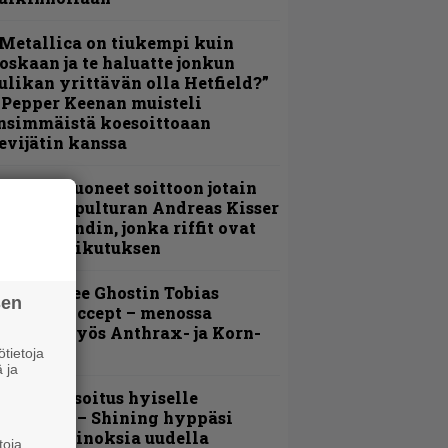
Metallica on tiukempi kuin
oskaan ja te haluatte jonkun
ulikan yrittävän olla Hetfield?”
 Pepper Keenan muisteli
nsimmäistä koesoittoaan
evijätin kanssa
He ovat tuoneet soittoon jotain
utta” – Sepulturan Andreas Kisser
imeää bändin, jonka riffit ovat
ehneet vaikutuksen
äin lähtee Ghostin Tobias
sen
orgelta Accept – menossa
ukana myös Anthrax- ja Korn-
iehistöä
tietoja
 ja
unnianosoitus hyiselle
ohjolalle – Shining hyppäsi
eskelle kinoksia uudella
toja