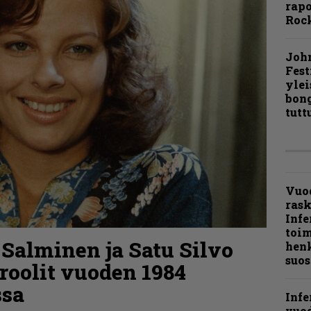
rapo
Rock
Joh
Fest
ylei
bong
tutt
Vuo
ras
Infe
toi
 Salminen ja Satu Silvo
henk
suos
roolit vuoden 1984
ssa
Infe
vuo