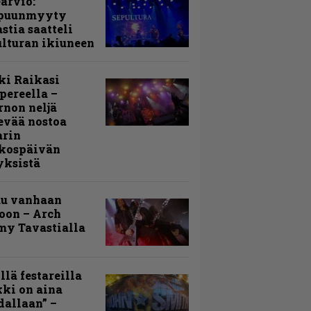
arvio:
puunmyyty
stia saatteli
lturan ikiuneen
ki Raikasi
ereella –
rnon neljä
evää nostoa
arin
kospäivän
yksistä
uu vanhaan
toon – Arch
my Tavastialla
llä festareilla
ki on aina
allaan” –