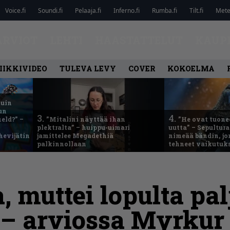
Voice.fi
Soundi.fi
Pelaaja.fi
Inferno.fi
Rumba.fi
Tilt.fi
Metel
ARVIOT
LEHTI
HAASTATTELUT
KAUP
IIKKIVIDEO
TULEVA LEVY
COVER
KOKOELMA
kuin
un
3.
4.
eld?” –
”Mitalini näyttää ihan
”He ovat tuonee
plektralta” – huippu-uimari
uutta” – Sepultur
hevijätin
jamittelee Megadethiä
nimeää bändin, jon
palkinnollaan
tehneet vaikutuk
a, muttei lopulta p
 – arviossa Myrkur