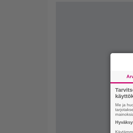
Ar
Tarvit
käytt
Me ja huo
tarjotak
mainoksi
Hyväksym
Käytämme 