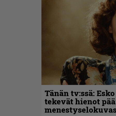
Tänän tv:ssä: Esko
tekevät hienot pää
menestyselokuva