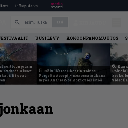
i.net
Leffatykki.com
PA
Etsi
KIRJAUDU
FESTIVAALIT
UUSI LEVY
KOKOONPANOMUUTOS
S
6.
t soittoon jotain
Kunni
5.
an Andreas Kisser
Näin lähtee Ghostin Tobias
Pohjolal
ka riffit ovat
Forgelta Accept – menossa mukana
keskelle
sen
myös Anthrax- ja Korn-miehistöä
videoll
aljonkaan