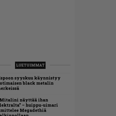
LUETUIMMAT
Espoon syyskuu käynnistyy
otimaisen black metalin
erkeissä
Mitalini näyttää ihan
lektralta” – huippu-uimari
amittelee Megadethiä
alkinnollaan