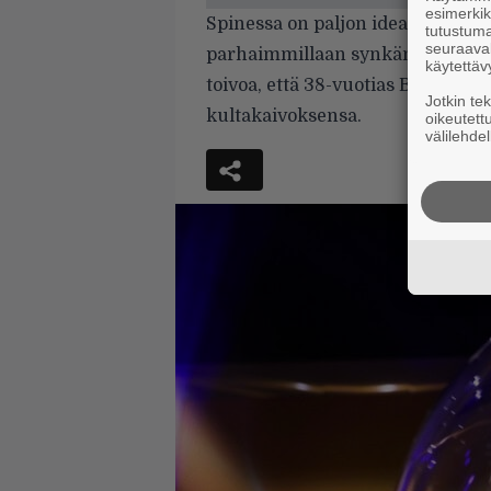
esimerkiks
Spinessa on paljon ideaa, mutta 
tutustuma
seuraaval
parhaimmillaan synkänpuhuvan ja
käytettäv
toivoa, että 38-vuotias Bruun löy
Jotkin te
kultakaivoksensa.
oikeutett
välilehdel