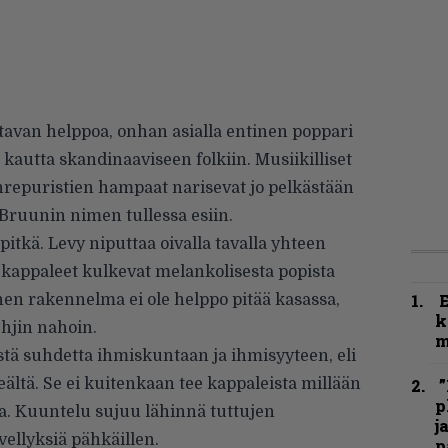
avan helppoa, onhan asialla entinen poppari
in kautta skandinaaviseen folkiin. Musiikilliset
enrepuristien hampaat narisevat jo pelkästään
Bruunin nimen tullessa esiin.
itkä. Levy niputtaa oivalla tavalla yhteen
a kappaleet kulkevat melankolisesta popista
nen rakennelma ei ole helppo pitää kasassa,
k
hjin nahoin.
m
eistä suhdetta ihmiskuntaan ja ihmisyyteen, eli
eältä. Se ei kuitenkaan tee kappaleista millään
”
p
sia. Kuuntelu sujuu lähinnä tuttujen
j
ellyksiä pähkäillen.
p