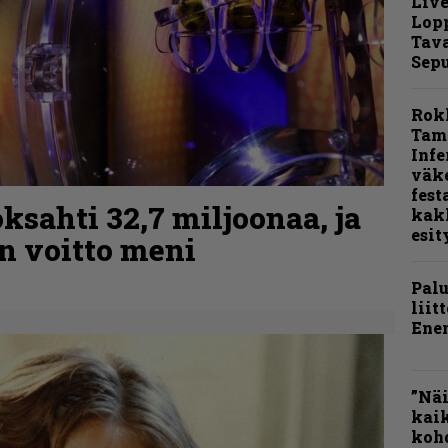
Live
Lop
Tava
Sepu
Rok
Tamp
Infe
väk
fest
ksahti 32,7 miljoonaa, ja
kak
esit
n voitto meni
Pal
liit
Ene
”Näi
kaik
kohd