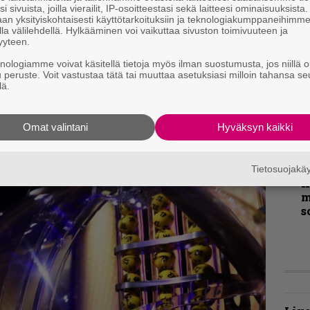
v
i sivuista, joilla vierailit, IP-osoitteestasi sekä laitteesi ominaisuuksista
ei lopulta paljonkaan annettavaa. Myrkur on
an yksityiskohtaisesti käyttötarkoituksiin ja teknologiakumppaneihimm
la välilehdellä. Hylkääminen voi vaikuttaa sivuston toimivuuteen ja
 vähäeleisen popin parissa, joten on paras
B
yyteen.
t
tää vielä jonain päivänä musiikillisen
knologiamme voivat käsitellä tietoja myös ilman suostumusta, jos niillä o
u peruste. Voit vastustaa tätä tai muuttaa asetuksiasi milloin tahansa se
T
lä.
r
k
v
Omat valintani
Hyväksyn kaikki
k
Tietosuojak
K
m
s