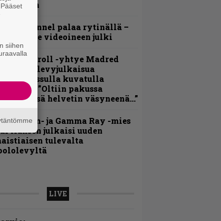
ideollaan
. Pääset
e
lind Channel palaa rytinällä –
uplasingle videoineen julki
n siihen
uraavalla
hrash ’n’ roll -yhtye Madred
yydittää levyjulkaisua
eikkareissulla kuvatulla
ideolla – ”Oltiin pakussa
usihädässä helvetin väsyneenä…”
Helloween- ja Gamma Ray -mies
äytäntömme
ai Hansen julkaisi uuden
aistiaisen tulevalta
oololevyltä
LIVE