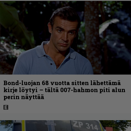
Bond-luojan 68 vuotta sitten lähettämä
kirje löytyi – tältä 007-hahmon piti alun
perin näyttää