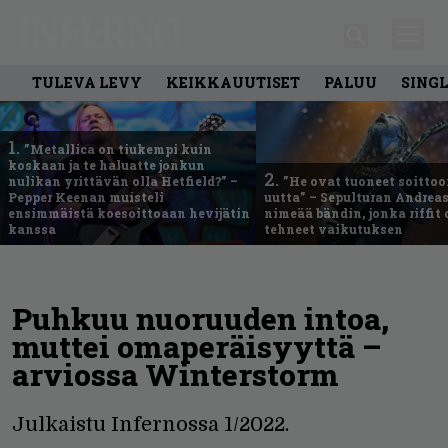
TULEVA LEVY
KEIKKAUUTISET
PALUU
SING
1.
”Metallica on tiukempi kuin
koskaan ja te haluatte jonkun
2.
nulikan yrittävän olla Hetfield?” –
”He ovat tuoneet soittoo
Pepper Keenan muisteli
uutta” – Sepulturan Andreas
ensimmäistä koesoittoaan hevijätin
nimeää bändin, jonka riffit
kanssa
tehneet vaikutuksen
Puhkuu nuoruuden intoa,
muttei omaperäisyyttä –
arviossa Winterstorm
Julkaistu Infernossa 1/2022.