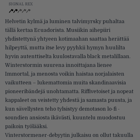
SIGNAL REX
Helvetin kylmä ja luminen talvimyrsky puhaltaa
tällä kertaa Ecuadorista. Musiikin aihepiiri
yhdistettynä yhtyeen kotimaahan saattaa herättää
hilpeyttä, mutta itse levy pyyhkii hymyn huulilta
hyvin autenttiselta kuulostavalla black metalillaan.
Winterstormin suurena innoittajana lienee
Immortal, ja menosta voikin haistaa norjalaisten
vaikutteen – lukemattomia muita skandinaavisia
pioneeribändejä unohtamatta. Riffivetoiset ja nopeat
kappaleet on veistetty yhdestä ja samasta puusta, ja
kun sävellysten teho tylsistyy demotason lo-fi -
soundien ansiosta ikävästi, kuuntelu muodostuu
paikoin työlääksi.
Vinterstormener-debyytin julkaisu on ollut takuulla