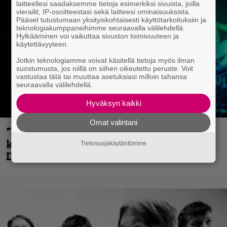
laitteellesi saadaksemme tietoja esimerkiksi sivuista, joilla
vierailit, IP-osoitteestasi sekä laitteesi ominaisuuksista.
Pääset tutustumaan yksityiskohtaisesti käyttötarkoituksiin ja
teknologiakumppaneihimme seuraavalla välilehdellä.
Hylkääminen voi vaikuttaa sivuston toimivuuteen ja
käytettävyyteen.
Jotkin teknologiamme voivat käsitellä tietoja myös ilman
suostumusta, jos niillä on siihen oikeutettu peruste. Voit
vastustaa tätä tai muuttaa asetuksiasi milloin tahansa
seuraavalla välilehdellä.
Hyväksyn kaikki
Omat valintani
”En kadu mitään” – Rick Rozz ei tunne
katkeruutta siitä, ettei ollut mukana
Tietosuojakäytäntömme
Deathin debyytillä