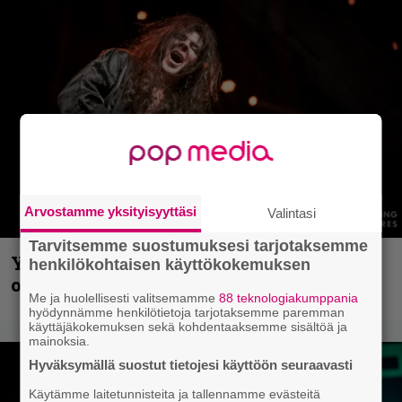
Arvostamme yksityisyyttäsi
Valintasi
Tarvitsemme suostumuksesi tarjotaksemme
Yngwie Malmsteen iskee jälleen – Now
henkilökohtaisen käyttökokemuksen
or Never -single tulevalta levyltä julki
Me ja huolellisesti valitsemamme
88 teknologiakumppania
hyödynnämme henkilötietoja tarjotaksemme paremman
käyttäjäkokemuksen sekä kohdentaaksemme sisältöä ja
mainoksia.
Hyväksymällä suostut tietojesi käyttöön seuraavasti
Käytämme laitetunnisteita ja tallennamme evästeitä