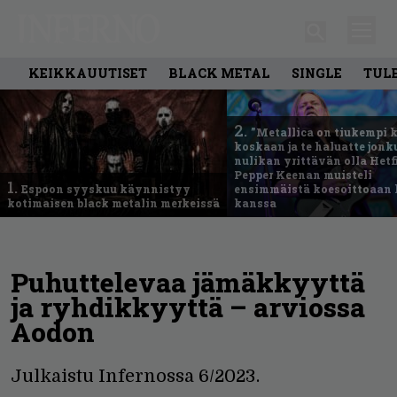
KEIKKAUUTISET
BLACK METAL
SINGLE
TUL
2.
”Metallica on tiukempi 
koskaan ja te haluatte jonk
nulikan yrittävän olla Hetfi
Pepper Keenan muisteli
1.
Espoon syyskuu käynnistyy
ensimmäistä koesoittoaan 
kotimaisen black metalin merkeissä
kanssa
Puhuttelevaa jämäkkyyttä
ja ryhdikkyyttä – arviossa
Aodon
Julkaistu Infernossa 6/2023.