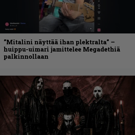
”Mitalini näyttää ihan plektralta” –
huippu-uimari jamittelee Megadethiä
palkinnollaan