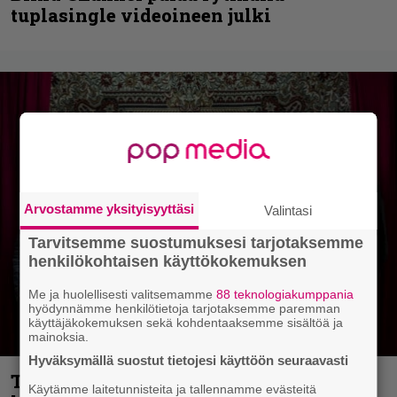
tuplasingle videoineen julki
Arvostamme yksityisyyttäsi
Valintasi
Tarvitsemme suostumuksesi tarjotaksemme
henkilökohtaisen käyttökokemuksen
Me ja huolellisesti valitsemamme
88 teknologiakumppania
hyödynnämme henkilötietoja tarjotaksemme paremman
käyttäjäkokemuksen sekä kohdentaaksemme sisältöä ja
mainoksia.
Hyväksymällä suostut tietojesi käyttöön seuraavasti
Thrash ’n’ roll -yhtye Madred ryydittää
Käytämme laitetunnisteita ja tallennamme evästeitä