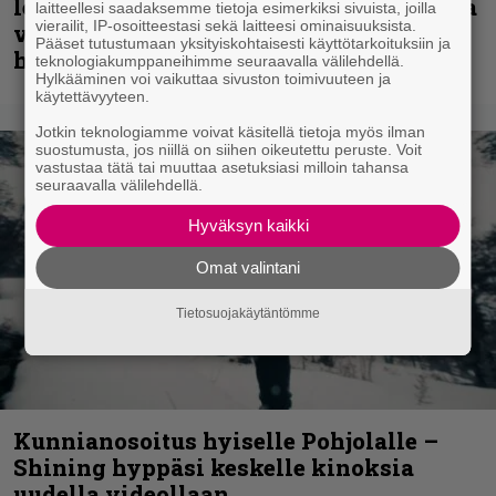
levyjulkaisua keikkareissulla kuvatulla
laitteellesi saadaksemme tietoja esimerkiksi sivuista, joilla
vierailit, IP-osoitteestasi sekä laitteesi ominaisuuksista.
videolla – ”Oltiin pakussa kusihädässä
Pääset tutustumaan yksityiskohtaisesti käyttötarkoituksiin ja
helvetin väsyneenä…”
teknologiakumppaneihimme seuraavalla välilehdellä.
Hylkääminen voi vaikuttaa sivuston toimivuuteen ja
käytettävyyteen.
Jotkin teknologiamme voivat käsitellä tietoja myös ilman
suostumusta, jos niillä on siihen oikeutettu peruste. Voit
vastustaa tätä tai muuttaa asetuksiasi milloin tahansa
seuraavalla välilehdellä.
Hyväksyn kaikki
Omat valintani
Tietosuojakäytäntömme
Kunnianosoitus hyiselle Pohjolalle –
Shining hyppäsi keskelle kinoksia
uudella videollaan