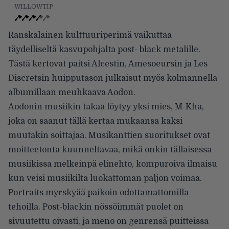
WILLOWTIP
Ranskalainen kulttuuriperimä vaikuttaa
täydelliseltä kasvupohjalta post- black metalille.
Tästä kertovat paitsi Alcestin, Amesoeursin ja Les
Discretsin huipputason julkaisut myös kolmannella
albumillaan meuhkaava Aodon.
Aodonin musiikin takaa löytyy yksi mies, M-Kha,
joka on saanut tällä kertaa mukaansa kaksi
muutakin soittajaa. Musikanttien suoritukset ovat
moitteetonta kuunneltavaa, mikä onkin tällaisessa
musiikissa melkeinpä elinehto, kompuroiva ilmaisu
kun veisi musiikilta luokattoman paljon voimaa.
Portraits myrskyää paikoin odottamattomilla
tehoilla. Post-blackin nössöimmät puolet on
sivuutettu oivasti, ja meno on genrensä puitteissa