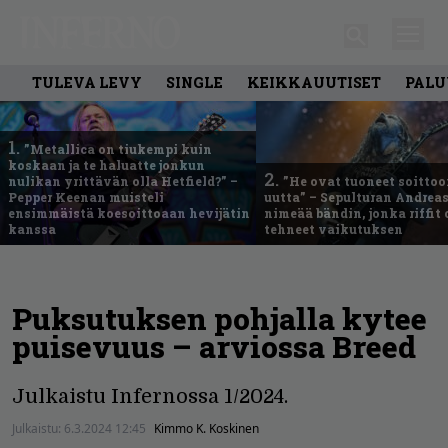
TULEVA LEVY
SINGLE
KEIKKAUUTISET
PALU
1.
”Metallica on tiukempi kuin
koskaan ja te haluatte jonkun
2.
nulikan yrittävän olla Hetfield?” –
”He ovat tuoneet soittoo
Pepper Keenan muisteli
uutta” – Sepulturan Andreas
ensimmäistä koesoittoaan hevijätin
nimeää bändin, jonka riffit
kanssa
tehneet vaikutuksen
Puksutuksen pohjalla kytee
puisevuus – arviossa Breed
Julkaistu Infernossa 1/2024.
Julkaistu:
6.3.2024 12:45
Kimmo K. Koskinen