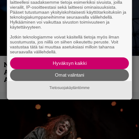
laitteellesi saadaksemme tietoja esimerkiksi sivuista, joilla
vierailit, IP-osoitteestasi sekä laitteesi ominaisuuksista.
Pääset tutustumaan yksityiskohtaisesti käyttötarkoituksiin ja
teknologiakumppaneihimme seuraavalla välilehdellä.
Hylkääminen voi vaikuttaa sivuston toimivuuteen ja
käytettävyyteen.
Jotkin teknologiamme voivat käsitellä tietoja myös ilman
suostumusta, jos niillä on siihen oikeutettu peruste. Voit
vastustaa tätä tai muuttaa asetuksiasi milloin tahansa
seuraavalla välilehdellä.
Näin lähtee Ghostin Tobias Forgelta
Hyväksyn kaikki
Accept – menossa mukana myös
Omat valintani
Anthrax- ja Korn-miehistöä
Tietosuojakäytäntömme