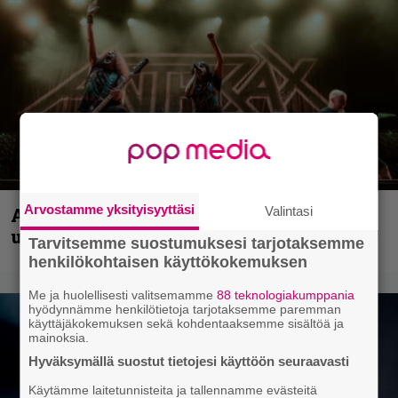
Arvostamme yksityisyyttäsi
Anthrax vie katsojat keikkatunnelmiin
Valintasi
uudella videollaan
Tarvitsemme suostumuksesi tarjotaksemme
henkilökohtaisen käyttökokemuksen
Me ja huolellisesti valitsemamme
88 teknologiakumppania
hyödynnämme henkilötietoja tarjotaksemme paremman
käyttäjäkokemuksen sekä kohdentaaksemme sisältöä ja
mainoksia.
Hyväksymällä suostut tietojesi käyttöön seuraavasti
Käytämme laitetunnisteita ja tallennamme evästeitä