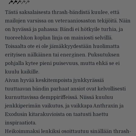
Tästä saksalaisesta thrash-bändistä kuulee, että
mailojen varsissa on veteraaniosaston tekijöitä. Näin
on hyvässä ja pahassa: Bändi ei hötkyile turhia, ja
tuoreehkon koplan linja on mainiosti selvillä.
Toisaalta ote ei ole jämäkkyydestään huolimatta
erityisen nälkäinen tai energinen. Puksutuksen
pohjalla kytee pieni puisevuus, mutta ehkä se ei
kuulu kaikille.
Aivan hyvää keskitempoista jynkkyrässiä
tuuttaavan bändin parhaat ansiot ovat kelvollisesti
kurnuttavissa demppiriffeissä. Niissä kuuluu
jenkkiperimän vaikutus, ja vaikkapa Anthraxin ja
Exodusin kitarakuvioista on taatusti haettu
inspiraatiota.
Heikoimmaksi lenkiksi osoittautuu sinällään thrash-