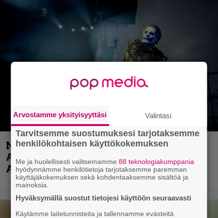
Arvostamme yksityisyyttäsi
Valintasi
Tarvitsemme suostumuksesi tarjotaksemme
henkilökohtaisen käyttökokemuksen
Näin lähtee Ghostin Tobias Forgelta
Accept – menossa mukana myös
Me ja huolellisesti valitsemamme
88 teknologiakumppania
Anthrax- ja Korn-miehistöä
hyödynnämme henkilötietoja tarjotaksemme paremman
käyttäjäkokemuksen sekä kohdentaaksemme sisältöä ja
mainoksia.
Hyväksymällä suostut tietojesi käyttöön seuraavasti
Käytämme laitetunnisteita ja tallennamme evästeitä