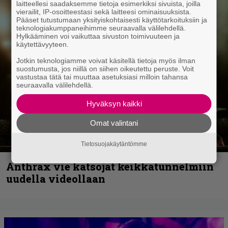
laitteellesi saadaksemme tietoja esimerkiksi sivuista, joilla
vierailit, IP-osoitteestasi sekä laitteesi ominaisuuksista.
Pääset tutustumaan yksityiskohtaisesti käyttötarkoituksiin ja
teknologiakumppaneihimme seuraavalla välilehdellä.
Hylkääminen voi vaikuttaa sivuston toimivuuteen ja
käytettävyyteen.
Jotkin teknologiamme voivat käsitellä tietoja myös ilman
suostumusta, jos niillä on siihen oikeutettu peruste. Voit
vastustaa tätä tai muuttaa asetuksiasi milloin tahansa
seuraavalla välilehdellä.
Hyväksyn kaikki
Omat valintani
Tietosuojakäytäntömme
Anthrax vie katsojat keikkatunnelmiin
uudella videollaan