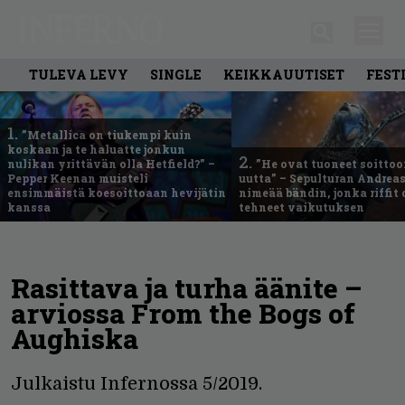
TULEVA LEVY
SINGLE
KEIKKAUUTISET
FEST
1.
”Metallica on tiukempi kuin
koskaan ja te haluatte jonkun
2.
nulikan yrittävän olla Hetfield?” –
”He ovat tuoneet soittoo
Pepper Keenan muisteli
uutta” – Sepulturan Andreas
ensimmäistä koesoittoaan hevijätin
nimeää bändin, jonka riffit
kanssa
tehneet vaikutuksen
Rasittava ja turha äänite –
arviossa From the Bogs of
Aughiska
Julkaistu Infernossa 5/2019.