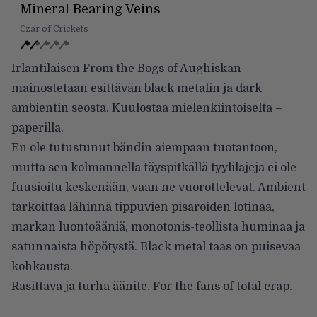
Mineral Bearing Veins
Czar of Crickets
Irlantilaisen From the Bogs of Aughiskan
mainostetaan esittävän black metalin ja dark
ambientin
seosta. Kuulostaa mielenkiintoiselta –
paperilla.
En ole tutustunut bändin aiempaan tuotantoon,
mutta sen kolmannella täyspitkällä tyylilajeja ei ole
fuusioitu keskenään, vaan ne vuorottelevat. Ambient
tarkoittaa lähinnä tippuvien pisaroiden lotinaa,
markan luontoääniä, monotonis-teollista huminaa ja
satunnaista höpötystä. Black metal taas on puisevaa
kohkausta.
Rasittava ja turha äänite. For the fans of total crap.