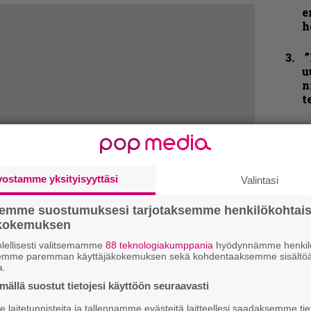
e
h
”
u
n
t
N
F
m
m
vostamme yksityisyyttäsi
Valintasi
”
semme suostumuksesi tarjotaksemme henkilökohtai
p
ökokemuksen
j
p
lellisesti valitsemamme
88 teknologiakumppania
hyödynnämme henkilö
semme paremman käyttäjäkokemuksen sekä kohdentaaksemme sisältöä
a.
K
ällä suostut tietojesi käyttöön seuraavasti
P
k
laitetunnisteita ja tallennamme evästeitä laitteellesi saadaksemme tie