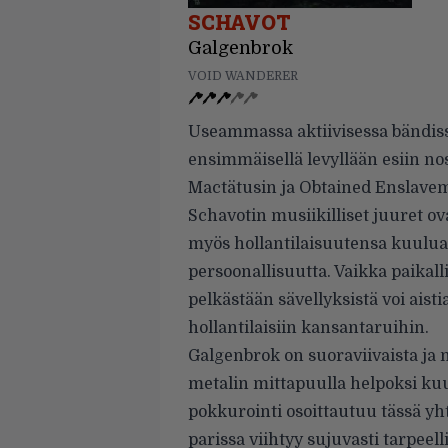
SCHAVOT
Galgenbrok
VOID WANDERER
Useammassa aktiivisessa bändissä
ensimmäisellä levyllään esiin n
Mactätusin ja Obtained Enslave
Schavotin musiikilliset juuret o
myös hollantilaisuutensa kuulua
persoonallisuutta. Vaikka paikal
pelkästään sävellyksistä voi aist
hollantilaisiin kansantaruihin.
Galgenbrok on suoraviivaista ja m
metalin mittapuulla helpoksi kuu
pokkurointi osoittautuu tässä yh
parissa viihtyy sujuvasti tarpeell