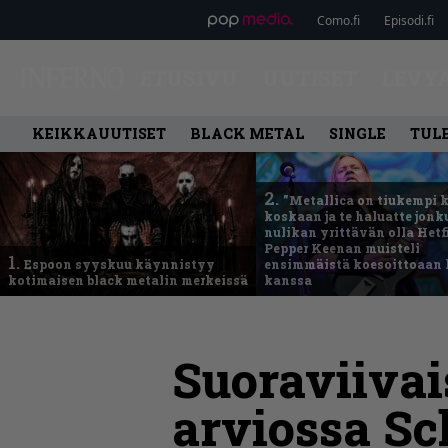
Como.fi
Episodi.fi
ETUSIVU
UUTISET
LEVY
KEIKKAUUTISET
BLACK METAL
SINGLE
TUL
2.
”Metallica on tiukempi 
koskaan ja te haluatte jonk
nulikan yrittävän olla Hetfi
Pepper Keenan muisteli
1.
Espoon syyskuu käynnistyy
ensimmäistä koesoittoaan 
kotimaisen black metalin merkeissä
kanssa
Suoraviivai
arviossa Sc