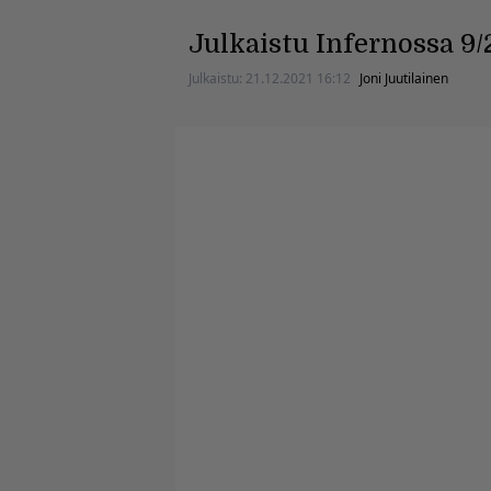
Julkaistu Infernossa 9/
Julkaistu:
21.12.2021 16:12
Joni Juutilainen