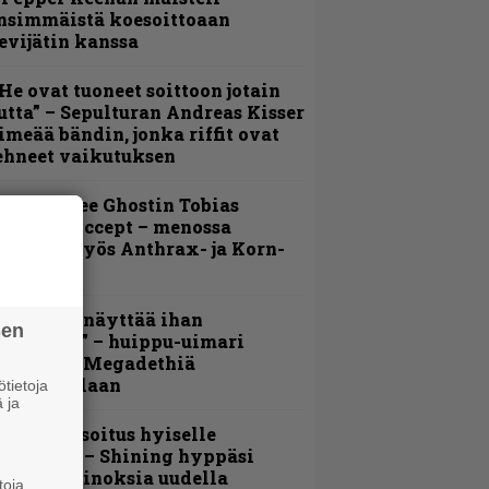
nsimmäistä koesoittoaan
evijätin kanssa
He ovat tuoneet soittoon jotain
utta” – Sepulturan Andreas Kisser
imeää bändin, jonka riffit ovat
ehneet vaikutuksen
äin lähtee Ghostin Tobias
orgelta Accept – menossa
ukana myös Anthrax- ja Korn-
iehistöä
Mitalini näyttää ihan
sen
lektralta” – huippu-uimari
amittelee Megadethiä
alkinnollaan
tietoja
 ja
unnianosoitus hyiselle
ohjolalle – Shining hyppäsi
eskelle kinoksia uudella
toja