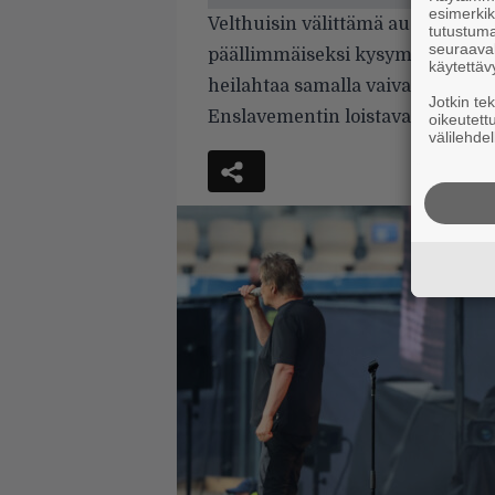
esimerkiks
Velthuisin välittämä audiovisuaal
tutustuma
seuraaval
päällimmäiseksi kysymykseksi nou
käytettäv
heilahtaa samalla vaivalla vaik
Jotkin te
Enslavementin loistava Witchcraf
oikeutett
välilehdel