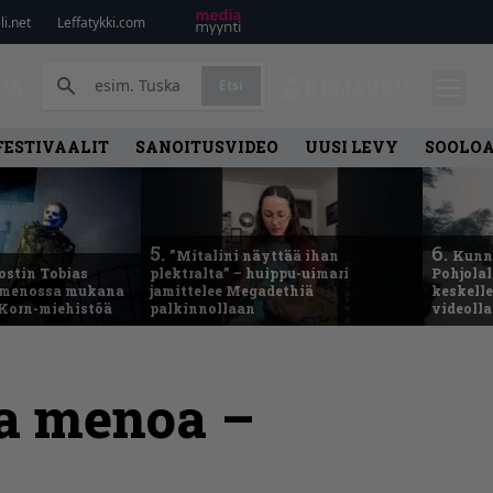
i.net
Leffatykki.com
PA
Etsi
KIRJAUDU
FESTIVAALIT
SANOITUSVIDEO
UUSI LEVY
SOOLO
5.
6.
”Mitalini näyttää ihan
Kunni
ostin Tobias
plektralta” – huippu-uimari
Pohjolal
– menossa mukana
jamittelee Megadethiä
keskelle
 Korn-miehistöä
palkinnollaan
videoll
ta menoa –