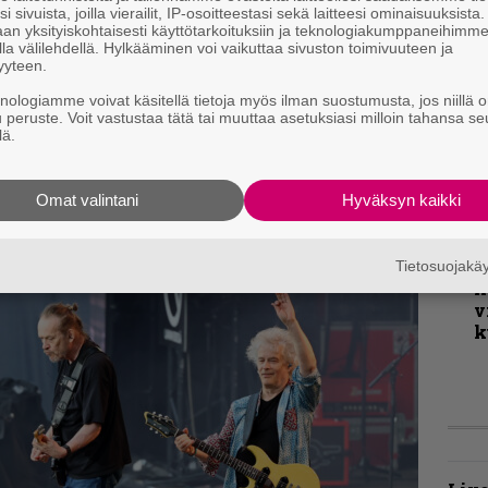
v
i sivuista, joilla vierailit, IP-osoitteestasi sekä laitteesi ominaisuuksista
inen maailma on miellyttävä. Silti
an yksityiskohtaisesti käyttötarkoituksiin ja teknologiakumppaneihimm
la välilehdellä. Hylkääminen voi vaikuttaa sivuston toimivuuteen ja
see, mitä tällä levyllä tekee, jos soittimeen
yyteen.
K
kapa aiemmin mainitun Obtained
knologiamme voivat käsitellä tietoja myös ilman suostumusta, jos niillä o
m
t (1997).
u peruste. Voit vastustaa tätä tai muuttaa asetuksiasi milloin tahansa se
s
lä.
B
t
Omat valintani
Hyväksyn kaikki
T
r
Tietosuojak
k
v
k