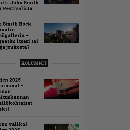
rtti John Smith
 Festivalista
n Smith Rock
ivalin
sögalleria –
aatko itsesi tai
uja joukosta?
KOLUMNIT
den 2025
kaimmat –
rnon
mituskunnan
ilökohtaiset
ikit
rno valikoi
den 2025