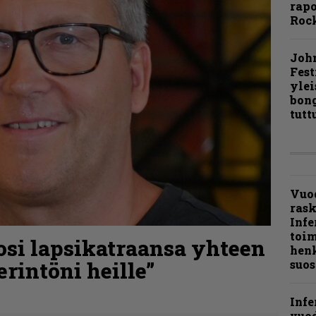
rapo
Rock
Joh
Fest
ylei
bong
tutt
Vuo
ras
Infe
toi
osi lapsikatraansa yhteen
henk
rintöni heille”
suos
Infe
vuo