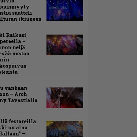
arvio:
puunmyyty
stia saatteli
lturan ikiuneen
ki Raikasi
ereella –
rnon neljä
evää nostoa
arin
kospäivän
yksistä
uu vanhaan
toon – Arch
my Tavastialla
llä festareilla
ki on aina
allaan” –