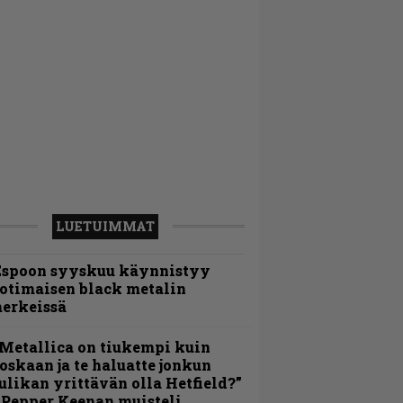
LUETUIMMAT
Espoon syyskuu käynnistyy
otimaisen black metalin
erkeissä
Metallica on tiukempi kuin
oskaan ja te haluatte jonkun
ulikan yrittävän olla Hetfield?”
 Pepper Keenan muisteli