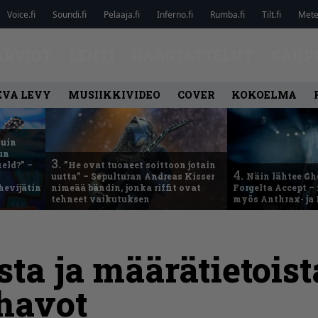
Voice.fi
Soundi.fi
Pelaaja.fi
Inferno.fi
Rumba.fi
Tilt.fi
Metel
ARVIOT
LEHTI
HAASTATTELUT
KAUP
EVA LEVY
MUSIIKKIVIDEO
COVER
KOKOELMA
kuin
un
3.
eld?” –
”He ovat tuoneet soittoon jotain
4.
uutta” – Sepulturan Andreas Kisser
Näin lähtee Gh
hevijätin
nimeää bändin, jonka riffit ovat
Forgelta Accept 
tehneet vaikutuksen
myös Anthrax- ja
sta ja määrätietois
havot