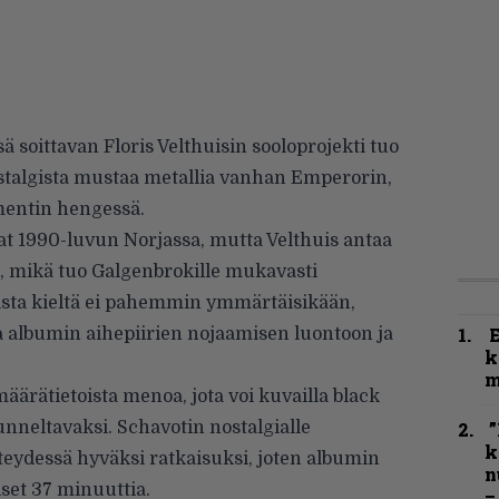
 soittavan Floris Velthuisin sooloprojekti tuo
ostalgista mustaa metallia vanhan Emperorin,
mentin hengessä.
vat 1990-luvun Norjassa, mutta Velthuis antaa
, mikä tuo Galgenbrokille mukavasti
lista kieltä ei pahemmin ymmärtäisikään,
ia albumin aihepiirien nojaamisen luontoon ja
k
m
äärätietoista menoa, jota voi kuvailla black
nneltavaksi. Schavotin nostalgialle
”
k
teydessä hyväksi ratkaisuksi, joten albumin
n
iset 37 minuuttia.
–