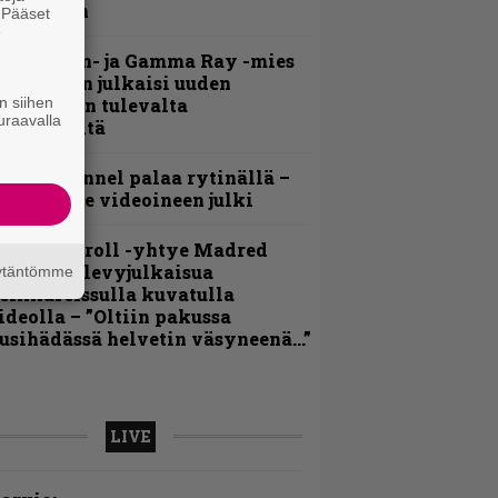
ideollaan
. Pääset
e
Helloween- ja Gamma Ray -mies
ai Hansen julkaisi uuden
n siihen
aistiaisen tulevalta
uraavalla
oololevyltä
lind Channel palaa rytinällä –
uplasingle videoineen julki
hrash ’n’ roll -yhtye Madred
yydittää levyjulkaisua
äytäntömme
eikkareissulla kuvatulla
ideolla – ”Oltiin pakussa
usihädässä helvetin väsyneenä…”
LIVE