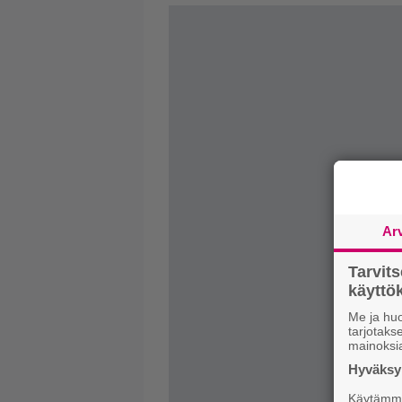
Ar
Tarvit
käytt
Me ja huo
tarjotak
mainoksi
Hyväksym
Käytämme 