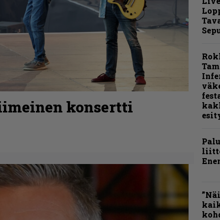
Live
Lop
Tava
Sepu
Rok
Tamp
Infe
väk
fest
imeinen konsertti
kak
esit
Pal
liit
Ene
”Näi
kaik
kohd