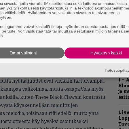
s
i sivuista, joilla vierailit, IP-osoitteestasi sekä laitteesi ominaisuuksista
an yksityiskohtaisesti käyttötarkoituksiin ja teknologiakumppaneihimm
skappale These Black Clawsista. Sillä levyn
la välilehdellä. Hylkääminen voi vaikuttaa sivuston toimivuuteen ja
A
 sykkivän biitin ja räppäystä, josta huolehtii
yyteen.
k
phop-duon Shahmenin tumma ääni Bless.
v
knologiamme voivat käsitellä tietoja myös ilman suostumusta, jos niillä o
u peruste. Voit vastustaa tätä tai muuttaa asetuksiasi milloin tahansa se
 kimppa vaan se, miten hyvin lopputulos toimii
lä.
htälö on käytännössä kaikkea muuta.
huima kappale on levyn päätös,
Omat valintani
Hyväksyn kaikki
 tekevä Inside Your Fur. Biisi on niitä
ä” läpi kerta kerran perään pimeässä
Hell
Tietosuojak
rpeekseen ei vain saa. Edellisalbumilla samaa
Fest
1 – 
mutta nyt taajuudet ovat vieläkin tarttuvampia.
Blac
skaampaa valikoimaa, mutta osaapa Vola myös
ja m
esii
ajuuksilla, kuten These Black Clawsin kontrastit
 levystä käyskennellään mainittujen
Live
s melodia, toisinaan riffi edellä, mutta yhtä
Lop
. Tuosta otteesta käy hyväksi osoitukseksi
Tava