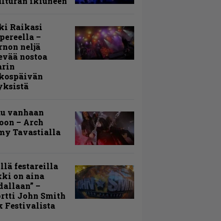
lturan ikiuneen
ki Raikasi
ereella –
rnon neljä
evää nostoa
arin
kospäivän
yksistä
uu vanhaan
toon – Arch
my Tavastialla
llä festareilla
ki on aina
allaan” –
rtti John Smith
 Festivalista