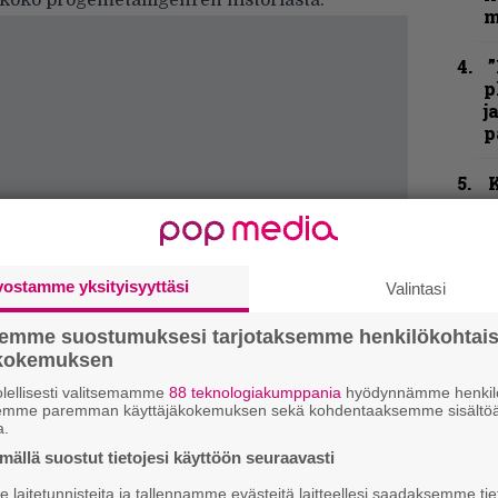
koko progemetalligenren historiasta.
m
”
p
j
p
K
P
k
v
vostamme yksityisyyttäsi
Valintasi
T
r
semme suostumuksesi tarjotaksemme henkilökohtai
k
ökokemuksen
v
k
lellisesti valitsemamme
88 teknologiakumppania
hyödynnämme henkilö
semme paremman käyttäjäkokemuksen sekä kohdentaaksemme sisältöä
a.
ällä suostut tietojesi käyttöön seuraavasti
K
m
laitetunnisteita ja tallennamme evästeitä laitteellesi saadaksemme tie