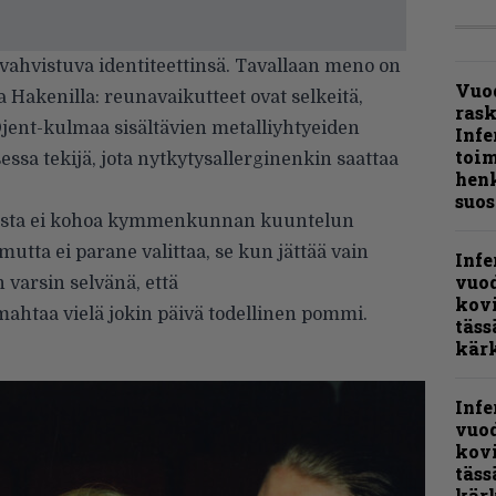
 vahvistuva identiteettinsä. Tavallaan meno on
Vuo
 Hakenilla: reunavaikutteet ovat selkeitä,
ras
 Djent-kulmaa sisältävien metalliyhtyeiden
Infe
toi
essa tekijä, jota nytkytysallerginenkin saattaa
henk
suos
eista ei kohoa kymmenkunnan kuuntelun
tta ei parane valittaa, se kun jättää vain
Infe
vuo
n varsin selvänä, että
kov
ahtaa vielä jokin päivä todellinen pommi.
täss
kär
Infe
vuo
kov
täss
kär