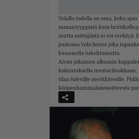
Volalla todella on oma, koko ajan
samantyyppistä kuin brittikollega
mutta esittäjästä ei voi erehtyä.
joukossa Vola lienee joka tapauks
kuunnella tukehtumatta.
Aivan jokainen albumin kappal
kokemuksella mestariluokkaan, mu
tilaa tuleville merkkiteoille. Pidä
kööpenhaminalaisosoitteesta pam