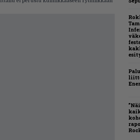
Sepu
enttailu ei perustu kulmikkaaseen rytmiikkaan
Rok
Tamp
Infe
väk
fest
kak
esit
Pal
liit
Ene
”Näi
kaik
kohd
rapo
Rock