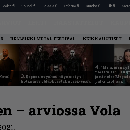
Voice.fi
Soundi.fi
Pelaaja.fi
Inferno.fi
Rumba.fi
Tilt.fi
Metel
ARVIOT
LEHTI
HAASTATTELUT
KAUP
26
HELLSINKI METAL FESTIVAL
KEIKKAUUTISET
4.
”Mitalini näyt
plektralta” – hui
3.
Metal
Espoon syyskuu käynnistyy
jamittelee Megad
kotimaisen black metalin merkeissä
palkinnollaan
en – arviossa Vola
2021.