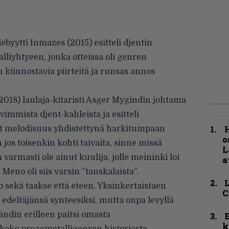
yytti Inmazes (2015) esitteli djentin
lliyhtyeen, jonka otteissa oli genren
 kiinnostavia piirteitä ja runsas annos
(2018) laulaja-kitaristi Asger Mygindin johtama
vimmista djent-kahleista ja esitteli
H
nyt melodisuus yhdistettynä harkitumpaan
o
jos toisenkin kohti taivaita, sinne missä
L
 varmasti ole ainut kuulija, jolle meininki loi
a
Meno oli siis varsin ”tanskalaista”.
o sekä taakse että eteen. Yksinkertaistaen
C
edeltäjänsä synteesiksi, mutta onpa levyllä
ändin erilleen paitsi omasta
k