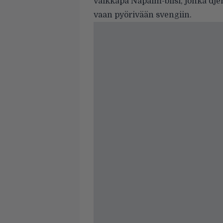
vaikkapa Napalm-biisi, jonka dj
vaan pyörivään svengiin.