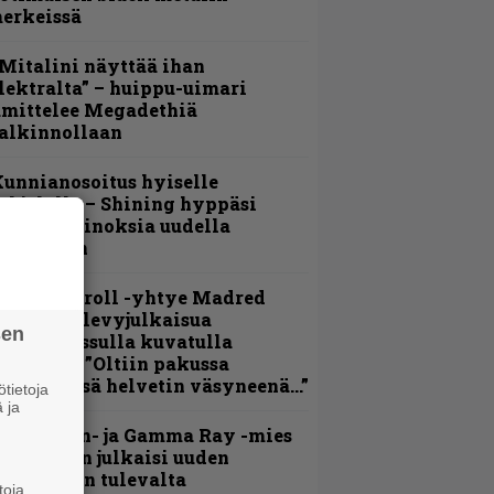
erkeissä
Mitalini näyttää ihan
lektralta” – huippu-uimari
amittelee Megadethiä
alkinnollaan
unnianosoitus hyiselle
ohjolalle – Shining hyppäsi
eskelle kinoksia uudella
ideollaan
hrash ’n’ roll -yhtye Madred
yydittää levyjulkaisua
sen
eikkareissulla kuvatulla
ideolla – ”Oltiin pakussa
usihädässä helvetin väsyneenä…”
tietoja
 ja
Helloween- ja Gamma Ray -mies
ai Hansen julkaisi uuden
aistiaisen tulevalta
toja