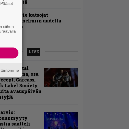
oololevyltä
. Pääset
e
nthrax vie katsojat
eikkatunnelmiin uudella
ideollaan
n siihen
uraavalla
LIVE
sinki Metal
äytäntömme
ival kuvina, osa
Accept, Carcass,
k Label Society
uita avauspäivän
ntyjiä
arvio:
puunmyyty
stia saatteli