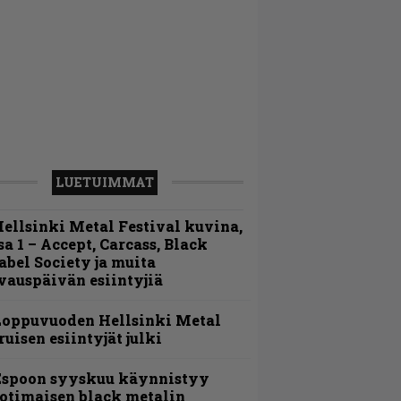
LUETUIMMAT
ellsinki Metal Festival kuvina,
sa 1 – Accept, Carcass, Black
abel Society ja muita
vauspäivän esiintyjiä
Loppuvuoden Hellsinki Metal
ruisen esiintyjät julki
Espoon syyskuu käynnistyy
otimaisen black metalin