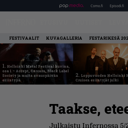
Como.fi
Episodi.fi
ETUSIVU
UUTISET
LEVY
FESTIVAALIT
KUVAGALLERIA
FESTARIKESÄ 20
1.
Hellsinki Metal Festival kuvina,
osa 1 – Accept, Carcass, Black Label
2.
Society ja muita avauspäivän
Loppuvuoden Hellsinki 
esiintyjiä
Cruisen esiintyjät julki
Taakse, ete
Julkaistu Infernossa 5/