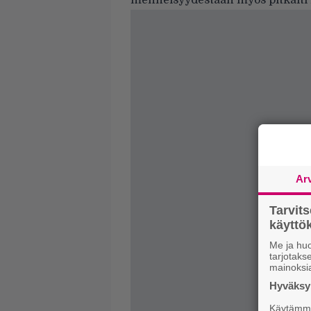
menneisyydestään myös pitkälti 
Ar
Tarvit
käytt
Me ja huo
tarjotak
mainoksi
Hyväksym
Käytämme 