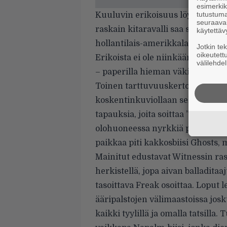
esimerkiks
tutustuma
Kuuluvin erikoisuus löytyy kesku
seuraaval
raskain kitaravalli saa seurakseen
käytettäv
hollantilais-amerikkalaisen hi
Jotkin te
oikeutett
Erikoista ei ole niinkään moinen
välilehdel
– paperilla hieman väkinäinen y
Toinen tarttuvuuskertoimeltaan 
koskentinkuviollaan selvää jälkeä
tapauksia, joita soittaa ”pieniss
olohuoneessa nyrkkiä puiden. Ta
paikkaa piti kakkosbiisi Ghosts, 
Mainitut edustavat Witnessin ra
herkistellä, jopa aivan balladita
tasoittava Freak osoittaa. Loput
ääripalstojen välimaastoissa josku
kaikki tyylillä ja omalla tatsilla