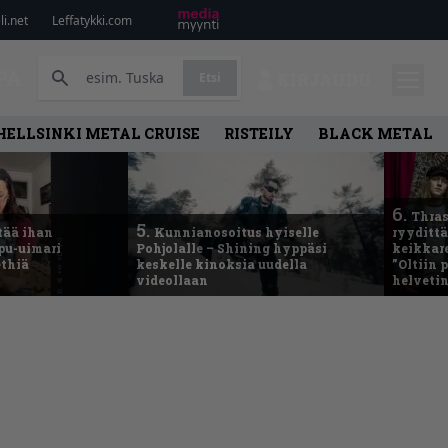
i.net
Leffatykki.com
PA
Etsi
KIRJAUDU
HELLSINKI METAL CRUISE
RISTEILY
BLACK METAL
6.
Thras
5.
tää ihan
Kunnianosoitus hyiselle
ryydittä
ppu-uimari
Pohjolalle – Shining hyppäsi
keikkare
ethiä
keskelle kinoksia uudella
”Oltiin
videollaan
helveti