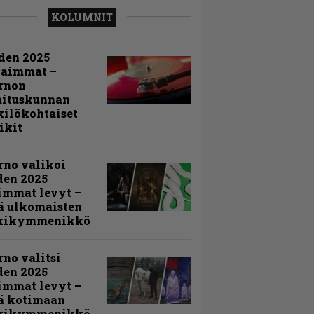
KOLUMNIT
den 2025
kaimmat –
rnon
mituskunnan
ilökohtaiset
ikit
rno valikoi
den 2025
immat levyt –
ä ulkomaisten
kikymmenikkö
rno valitsi
den 2025
immat levyt –
ä kotimaan
kikymmenikkö