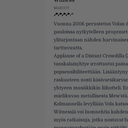
Witness
MASCOT
Vuonna 2006 perustetun Volan deb
pauloissa nytkytelleen progemeta
ylitarjontaan nähden harvinaisen
tarttuvuutta.
Applause of a Distant Crowdilla 
tanskalaisyhtye irrottautui paina
popsensibiliteettiään. Lisäänty
raskauteen nosti käsivarsikarvan 
yhtyeen musiikkikin liihotteli. En
mielikuvan metallisesta Mew’stä. 
Kolmannella levyllään Vola katso
Witnessiä voi luonnehtia kahden 
myös ratkaisuja, jotka nostavat b