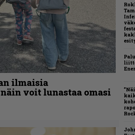
Rok
Tamp
Infe
väk
fest
kak
esit
Pal
liit
Ene
aan ilmaisia
 näin voit lunastaa omasi
”Näi
kaik
kohd
rapo
Rock
Joh