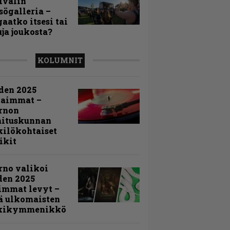
ivalin
sögalleria –
aatko itsesi tai
uja joukosta?
KOLUMNIT
den 2025
kaimmat –
rnon
mituskunnan
ilökohtaiset
ikit
rno valikoi
den 2025
immat levyt –
ä ulkomaisten
kikymmenikkö