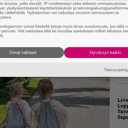
i sivuista, joilla vierailit, IP-osoitteestasi sekä laitteesi ominaisuuksista
t
an yksityiskohtaisesti käyttötarkoituksiin ja teknologiakumppaneihimm
m
la välilehdellä. Hylkääminen voi vaikuttaa sivuston toimivuuteen ja
yyteen.
kin levy, joka jättää kuitenkin tilaa
B
knologiamme voivat käsitellä tietoja myös ilman suostumusta, jos niillä o
t
ntiset ja maalailevat osiot tuntuvat hoituvan
u peruste. Voit vastustaa tätä tai muuttaa asetuksiasi milloin tahansa se
lä.
jan vetäminen piirun verran pois tykityksen
T
p
t
Omat valintani
Hyväksyn kaikki
v
Tietosuojak
Live
Lop
Tava
Sepu