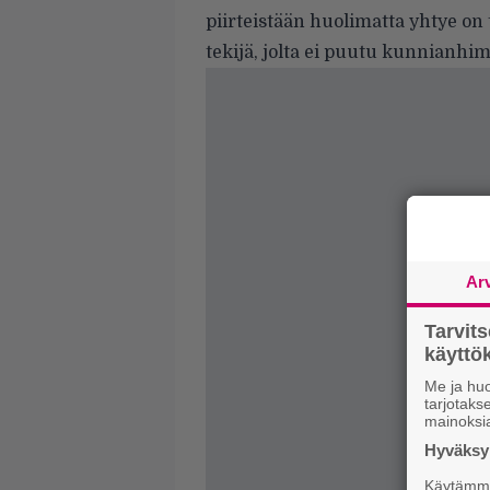
piirteistään huolimatta yhtye on
tekijä, jolta ei puutu kunnianhim
Ar
Tarvit
käytt
Me ja huo
tarjotak
mainoksi
Hyväksym
Käytämme 