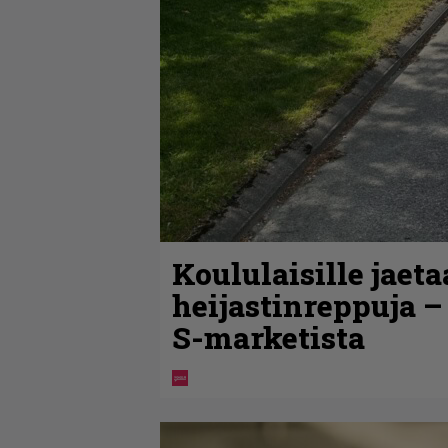
Koululaisille jaet
heijastinreppuja –
S-marketista