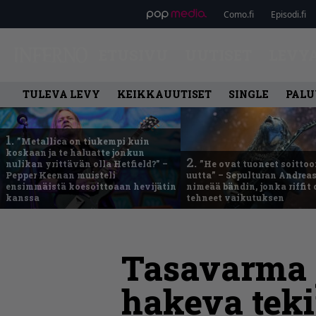
Como.fi
Episodi.fi
ETUSIVU
UUTISET
LEVY
TULEVA LEVY
KEIKKAUUTISET
SINGLE
PALU
1.
”Metallica on tiukempi kuin
koskaan ja te haluatte jonkun
2.
nulikan yrittävän olla Hetfield?” –
”He ovat tuoneet soittoo
Pepper Keenan muisteli
uutta” – Sepulturan Andreas
ensimmäistä koesoittoaan hevijätin
nimeää bändin, jonka riffit
kanssa
tehneet vaikutuksen
Tasavarma j
hakeva teki