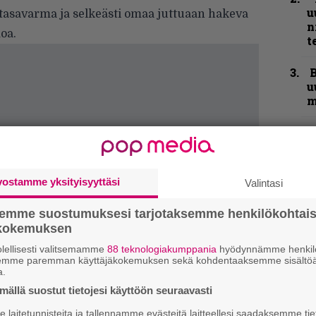
u
 tasavarma ja selkeästi omaa juttuaan hakeva
n
oa.
t
B
u
m
S
S
r
vostamme yksityisyyttäsi
Valintasi
Y
–
semme suostumuksesi tarjotaksemme henkilökohtai
l
ökokemuksen
lellisesti valitsemamme
88 teknologiakumppania
hyödynnämme henkilö
”
semme paremman käyttäjäkokemuksen sekä kohdentaaksemme sisältöä
t
a.
m
ällä suostut tietojesi käyttöön seuraavasti
laitetunnisteita ja tallennamme evästeitä laitteellesi saadaksemme tie