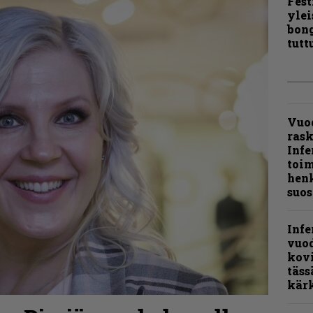
Fest
ylei
bong
tutt
Vuo
ras
Infe
toi
henk
suos
Infe
vuo
kov
täss
kär