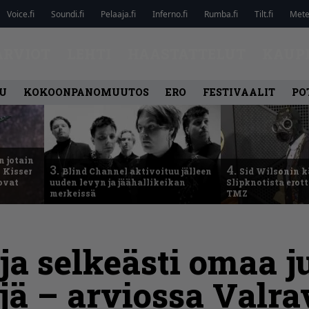
Voice.fi
Soundi.fi
Pelaaja.fi
Inferno.fi
Rumba.fi
Tilt.fi
Metel
ARVIOT
LEHTI
HAASTATTELUT
KAUP
U
KOKOONPANOMUUTOS
ERO
FESTIVAALIT
PO
n jotain
3.
4.
 Kisser
Blind Channel aktivoituu jälleen
Sid Wilsonin 
 ovat
uuden levyn ja jäähallikeikan
Slipknotista erot
merkeissä
TMZ
a selkeästi omaa j
jä – arviossa Valr