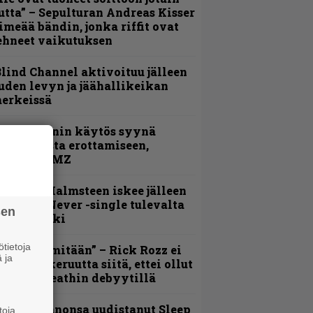
utta” – Sepulturan Andreas Kisser
imeää bändin, jonka riffit ovat
ehneet vaikutuksen
lind Channel aktivoituu jälleen
uden levyn ja jäähallikeikan
erkeissä
id Wilsonin käytös syynä
lipknotista erottamiseen,
aportoi TMZ
ngwie Malmsteen iskee jälleen
 Now or Never -single tulevalta
sen
evyltä julki
tietoja
En kadu mitään” – Rick Rozz ei
 ja
unne katkeruutta siitä, ettei ollut
ukana Deathin debyytillä
Kokoonpanonsa uudistanut Sleep
toja