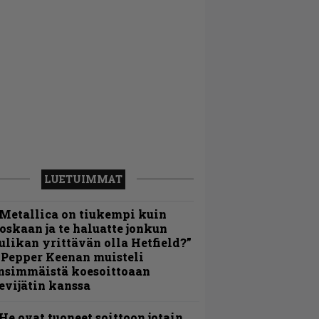
LUETUIMMAT
Metallica on tiukempi kuin
oskaan ja te haluatte jonkun
ulikan yrittävän olla Hetfield?”
 Pepper Keenan muisteli
nsimmäistä koesoittoaan
evijätin kanssa
He ovat tuoneet soittoon jotain