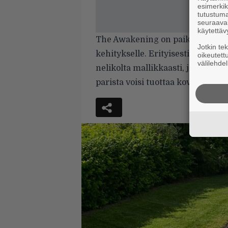
esimerkiks
tutustuma
seuraaval
käytettäv
The Awakening on paikoin loistava
Jotkin te
kehitykselle. Erityisesti mahtipo
oikeutett
välilehdel
nelikolta mallikkaasti, joten lin
parista voisi tuottaa kovaa jälkeä.