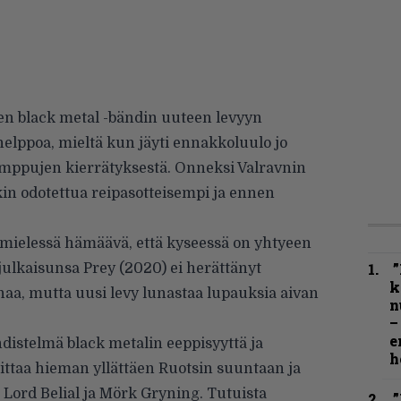
n black metal -bändin uuteen levyyn
helppoa, mieltä kun jäyti ennakkoluulo jo
mppujen kierrätyksestä. Onneksi Valravnin
in odotettua reipasotteisempi ja ennen
mielessä hämäävä, että kyseessä on yhtyeen
”
ulkaisunsa Prey (2020) ei herättänyt
k
, mutta uusi levy lunastaa lupauksia aivan
n
–
e
distelmä black metalin eeppisyyttä ja
h
iittaa hieman yllättäen Ruotsin suuntaan ja
Lord Belial ja Mörk Gryning. Tutuista
”