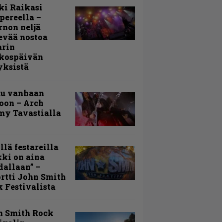
ki Raikasi
ereella –
rnon neljä
evää nostoa
arin
kospäivän
yksistä
uu vanhaan
toon – Arch
my Tavastialla
llä festareilla
ki on aina
allaan” –
rtti John Smith
 Festivalista
n Smith Rock