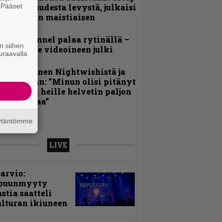
. Pääset
iedottaa uudesta levystä, julkaisi
e
yös uuden maistiaisen
lind Channel palaa rytinällä –
n siihen
uplasingle videoineen julki
uraavalla
arja Turunen Nightwishistä ja
otkuistaan: ”Minun olisi pitänyt
ehdä siitä heille helvetin paljon
aikeampaa”
äytäntömme
LIVE
arvio:
puunmyyty
stia saatteli
lturan ikiuneen