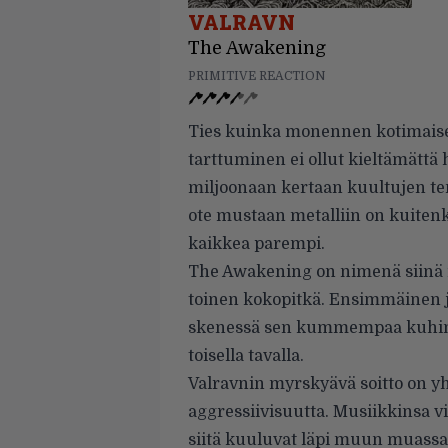
VALRAVN
The Awakening
PRIMITIVE REACTION
Ties kuinka monennen kotimaise
tarttuminen ei ollut kieltämättä 
miljoonaan kertaan kuultujen te
ote mustaan metalliin on kuitenk
kaikkea parempi.
The Awakening on nimenä siinä 
toinen kokopitkä. Ensimmäinen j
skenessä sen kummempaa kuhinaa
toisella tavalla.
Valravnin myrskyävä soitto on yh
aggressiivisuutta. Musiikkinsa v
siitä kuuluvat läpi muun muassa 