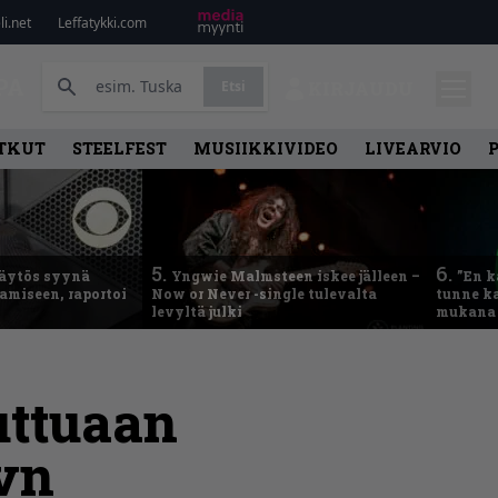
i.net
Leffatykki.com
PA
Etsi
KIRJAUDU
TKUT
STEELFEST
MUSIIKKIVIDEO
LIVEARVIO
5.
6.
käytös syynä
Yngwie Malmsteen iskee jälleen –
”En k
tamiseen, raportoi
Now or Never -single tulevalta
tunne ka
levyltä julki
mukana 
uttuaan
avn