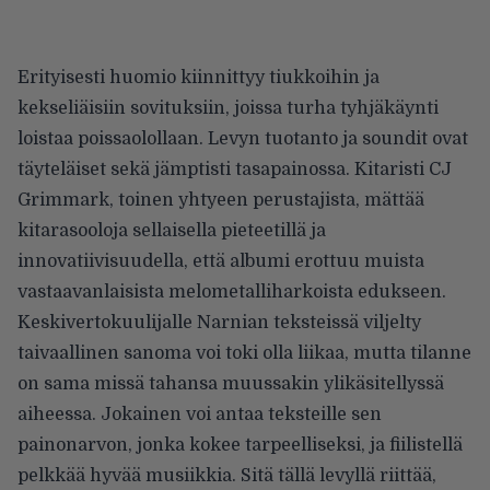
Erityisesti huomio kiinnittyy tiukkoihin ja
kekseliäisiin sovituksiin, joissa turha tyhjäkäynti
loistaa poissaolollaan. Levyn tuotanto ja soundit ovat
täyteläiset sekä jämptisti tasapainossa. Kitaristi CJ
Grimmark, toinen yhtyeen perustajista, mättää
kitarasooloja sellaisella pieteetillä ja
innovatiivisuudella, että albumi erottuu muista
vastaavanlaisista melometalliharkoista edukseen.
Keskivertokuulijalle Narnian teksteissä viljelty
taivaallinen sanoma voi toki olla liikaa, mutta tilanne
on sama missä tahansa muussakin ylikäsitellyssä
aiheessa. Jokainen voi antaa teksteille sen
painonarvon, jonka kokee tarpeelliseksi, ja fiilistellä
pelkkää hyvää musiikkia. Sitä tällä levyllä riittää,