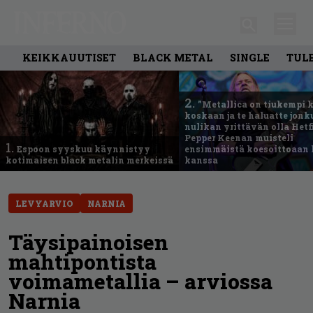
KEIKKAUUTISET
BLACK METAL
SINGLE
TUL
2.
”Metallica on tiukempi 
koskaan ja te haluatte jonk
nulikan yrittävän olla Hetfi
Pepper Keenan muisteli
1.
Espoon syyskuu käynnistyy
ensimmäistä koesoittoaan 
kotimaisen black metalin merkeissä
kanssa
LEVYARVIO
NARNIA
Täysipainoisen
mahtipontista
voimametallia – arviossa
Narnia