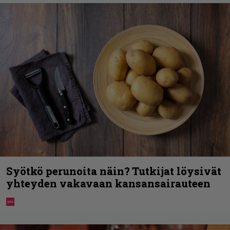
Syötkö perunoita näin? Tutkijat löysivät
yhteyden vakavaan kansansairauteen