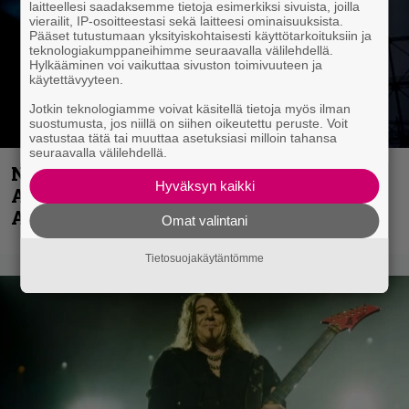
laitteellesi saadaksemme tietoja esimerkiksi sivuista, joilla
vierailit, IP-osoitteestasi sekä laitteesi ominaisuuksista.
Pääset tutustumaan yksityiskohtaisesti käyttötarkoituksiin ja
teknologiakumppaneihimme seuraavalla välilehdellä.
Hylkääminen voi vaikuttaa sivuston toimivuuteen ja
käytettävyyteen.
Jotkin teknologiamme voivat käsitellä tietoja myös ilman
suostumusta, jos niillä on siihen oikeutettu peruste. Voit
vastustaa tätä tai muuttaa asetuksiasi milloin tahansa
seuraavalla välilehdellä.
Näin lähtee Ghostin Tobias Forgelta
Hyväksyn kaikki
Accept – menossa mukana myös
Anthrax- ja Korn-miehistöä
Omat valintani
Tietosuojakäytäntömme