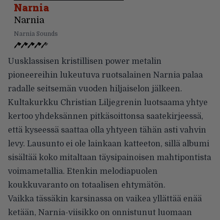
Narnia
Narnia
Narnia Sounds
Uusklassisen kristillisen power metalin
pioneereihin lukeutuva ruotsalainen Narnia palaa
radalle seitsemän vuoden hiljaiselon jälkeen.
Kultakurkku Christian Liljegrenin luotsaama yhtye
kertoo yhdeksännen pitkäsoittonsa saatekirjeessä,
että kyseessä saattaa olla yhtyeen tähän asti vahvin
levy. Lausunto ei ole lainkaan katteeton, sillä albumi
sisältää koko mitaltaan täysipainoisen mahtipontista
voimametallia. Etenkin melodiapuolen
koukkuvaranto on totaalisen ehtymätön.
Vaikka tässäkin karsinassa on vaikea yllättää enää
ketään, Narnia-viisikko on onnistunut luomaan