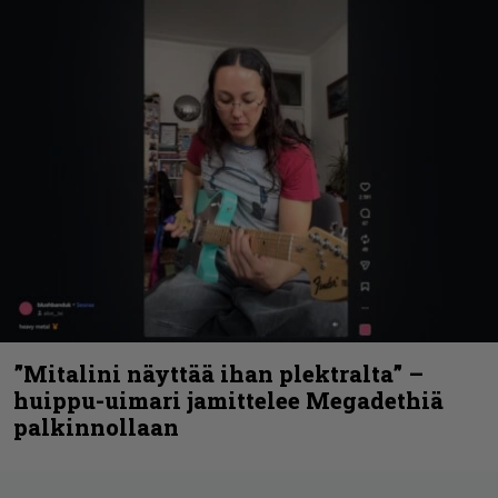
”Mitalini näyttää ihan plektralta” –
huippu-uimari jamittelee Megadethiä
palkinnollaan