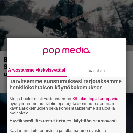
Kunnianosoitus hyiselle Pohjolalle –
Shining hyppäsi keskelle kinoksia
Arvostamme yksityisyyttäsi
Valintasi
uudella videollaan
Tarvitsemme suostumuksesi tarjotaksemme
henkilökohtaisen käyttökokemuksen
Me ja huolellisesti valitsemamme
88 teknologiakumppania
hyödynnämme henkilötietoja tarjotaksemme paremman
käyttäjäkokemuksen sekä kohdentaaksemme sisältöä ja
mainoksia.
Hyväksymällä suostut tietojesi käyttöön seuraavasti
Käytämme laitetunnisteita ja tallennamme evästeitä