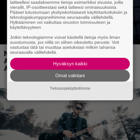
laitteellesi saadaksemme tietoja esimerkiksi sivuista, joilla
vierailit, IP-osoitteestasi sekä laitteesi ominaisuuksista.
Pääset tutustumaan yksityiskohtaisesti käyttötarkoituksiin ja
teknologiakumppaneihimme seuraavalla välilehdellä.
Hylkääminen voi vaikuttaa sivuston toimivuuteen ja
käytettävyyteen.
Jotkin teknologiamme voivat käsitellä tietoja myös ilman
suostumusta, jos niillä on siihen oikeutettu peruste. Voit
vastustaa tätä tai muuttaa asetuksiasi milloin tahansa
Näin lähtee Ghostin Tobias Forgelta
seuraavalla välilehdellä.
Accept – menossa mukana myös
Hyväksyn kaikki
Anthrax- ja Korn-miehistöä
Omat valintani
Tietosuojakäytäntömme