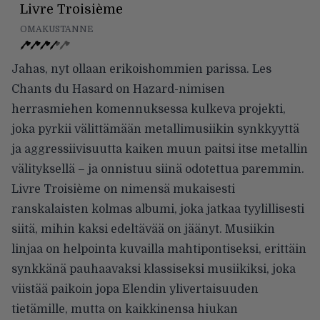
Livre Troisième
OMAKUSTANNE
Jahas, nyt ollaan erikoishommien parissa. Les
Chants du Hasard on Hazard-nimisen
herrasmiehen komennuksessa kulkeva projekti,
joka pyrkii välittämään metallimusiikin synkkyyttä
ja aggressiivisuutta kaiken muun paitsi itse metallin
välityksellä – ja onnistuu siinä odotettua paremmin.
Livre Troisième on nimensä mukaisesti
ranskalaisten kolmas albumi, joka jatkaa tyylillisesti
siitä, mihin kaksi edeltävää on jäänyt. Musiikin
linjaa on helpointa kuvailla mahtipontiseksi, erittäin
synkkänä pauhaavaksi klassiseksi musiikiksi, joka
viistää paikoin jopa Elendin ylivertaisuuden
tietämille, mutta on kaikkinensa hiukan