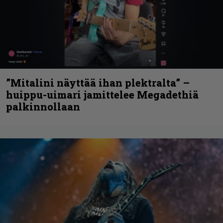
”Mitalini näyttää ihan plektralta” –
huippu-uimari jamittelee Megadethiä
palkinnollaan