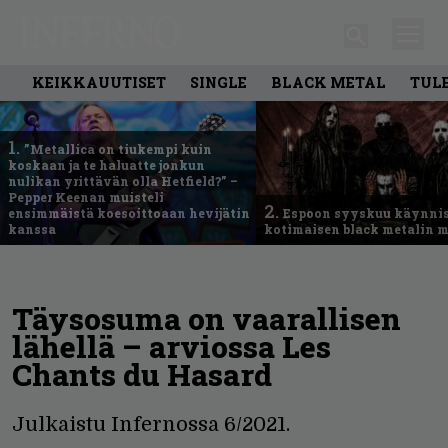
KEIKKAUUTISET
SINGLE
BLACK METAL
TUL
1.
”Metallica on tiukempi kuin
koskaan ja te haluatte jonkun
nulikan yrittävän olla Hetfield?” –
Pepper Keenan muisteli
2.
ensimmäistä koesoittoaan hevijätin
Espoon syyskuu käynni
kanssa
kotimaisen black metalin m
Täysosuma on vaarallisen
lähellä – arviossa Les
Chants du Hasard
Julkaistu Infernossa 6/2021.