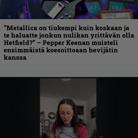
”Metallica on tiukempi kuin koskaan ja
te haluatte jonkun nulikan yrittävän olla
Hetfield?” – Pepper Keenan muisteli
ensimmäistä koesoittoaan hevijätin
kanssa