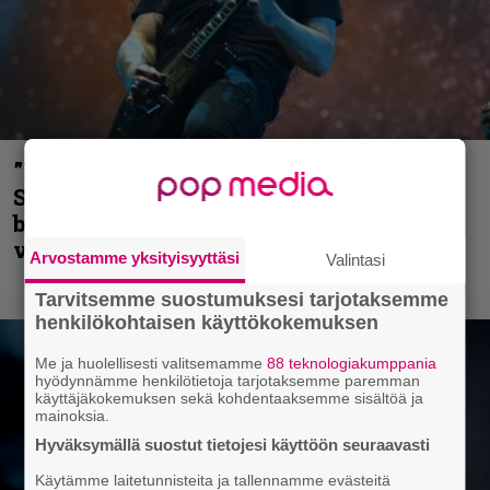
”He ovat tuoneet soittoon jotain uutta” –
Sepulturan Andreas Kisser nimeää
bändin, jonka riffit ovat tehneet
vaikutuksen
Arvostamme yksityisyyttäsi
Valintasi
Tarvitsemme suostumuksesi tarjotaksemme
henkilökohtaisen käyttökokemuksen
Me ja huolellisesti valitsemamme
88 teknologiakumppania
hyödynnämme henkilötietoja tarjotaksemme paremman
käyttäjäkokemuksen sekä kohdentaaksemme sisältöä ja
mainoksia.
Hyväksymällä suostut tietojesi käyttöön seuraavasti
Käytämme laitetunnisteita ja tallennamme evästeitä