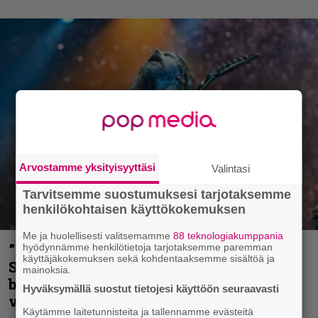
Arvostamme yksityisyyttäsi
Valintasi
Tarvitsemme suostumuksesi tarjotaksemme
henkilökohtaisen käyttökokemuksen
Me ja huolellisesti valitsemamme
88 teknologiakumppania
”He ovat tuoneet soittoon jotain uutta” –
hyödynnämme henkilötietoja tarjotaksemme paremman
käyttäjäkokemuksen sekä kohdentaaksemme sisältöä ja
Sepulturan Andreas Kisser nimeää
mainoksia.
bändin, jonka riffit ovat tehneet
Hyväksymällä suostut tietojesi käyttöön seuraavasti
vaikutuksen
Käytämme laitetunnisteita ja tallennamme evästeitä