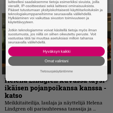
laitteellesi saadaksemme tietoja esimerkiksi sivuista, joilla
vierailit, IP-osoitteestasi sekä laitteesi ominaisuuksista.
Pääset tutustumaan yksityiskohtaisesti käyttötarkoituksiin ja
teknologiakumppaneihimme seuraavalla välilehdellä.
Hylkääminen voi vaikuttaa sivuston toimivuuteen ja
käytettävyyteen.
Jotkin teknologiamme voivat käsitellä tietoja myös ilman
suostumusta, jos niillä on siihen oikeutettu peruste. Voit
vastustaa tätä tai muuttaa asetuksiasi milloin tahansa
seuraavalla välilehdellä.
Hyväksyn kaikki
Omat valintani
Tietosuojakäytäntömme