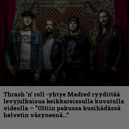
Thrash ’n’ roll -yhtye Madred ryydittää
levyjulkaisua keikkareissulla kuvatulla
videolla – ”Oltiin pakussa kusihädässä
helvetin väsyneenä…”