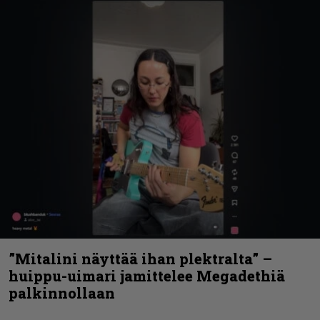
”Mitalini näyttää ihan plektralta” –
huippu-uimari jamittelee Megadethiä
palkinnollaan