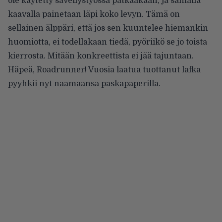
ole käytetty sävellystyössä pätkääkään, ja samalla
kaavalla painetaan läpi koko levyn. Tämä on
sellainen älppäri, että jos sen kuuntelee hiemankin
huomiotta, ei todellakaan tiedä, pyöriikö se jo toista
kierrosta. Mitään konkreettista ei jää tajuntaan.
Häpeä, Roadrunner! Vuosia laatua tuottanut lafka
pyyhkii nyt naamaansa paskapaperilla.