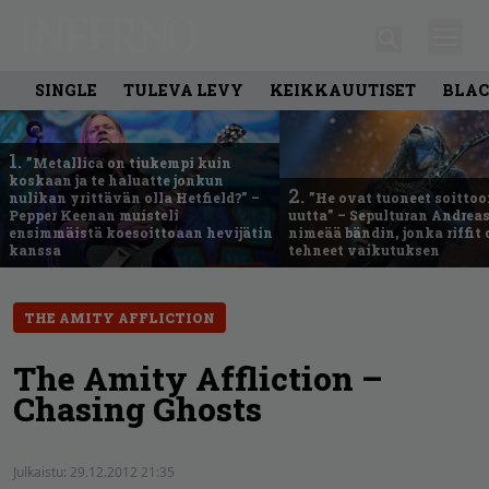
SINGLE
TULEVA LEVY
KEIKKAUUTISET
BLAC
1.
”Metallica on tiukempi kuin
koskaan ja te haluatte jonkun
2.
nulikan yrittävän olla Hetfield?” –
”He ovat tuoneet soittoo
Pepper Keenan muisteli
uutta” – Sepulturan Andreas
ensimmäistä koesoittoaan hevijätin
nimeää bändin, jonka riffit
kanssa
tehneet vaikutuksen
THE AMITY AFFLICTION
The Amity Affliction –
Chasing Ghosts
Julkaistu:
29.12.2012 21:35