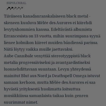
SEPULCHRAL
Tiiviiseen kanadanranskalaiseen black metal -
skeneen kuuluva Mêlée des Aurores ei kiirehdi
levytyshommien kanssa. Edeltävästä albumista
Errancesista on 13 vuotta, mihin suurimpana syynä
lienee kolmikon kiireet muiden bändiensä parissa.
Niitä löytyy vaikka muille jaettavaksi.
Aube Cannibale venyttää stereotyyppistä black
metalia progressiiviseksi ja avantgardistiseksi
luonnehdittavaan suuntaan. Levyn yhteydessä
mainitut Blut aus Nord ja Deathspell Omega istuvat
samaan kerhoon, mutta Mêlée des Aurores ei saa
hyvästä yrityksestä huolimatta loitsuttua
musiikkiinsa samanlaista taikaa kuin genren
suurimmat nimet.