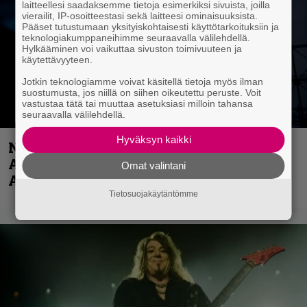
laitteellesi saadaksemme tietoja esimerkiksi sivuista, joilla
vierailit, IP-osoitteestasi sekä laitteesi ominaisuuksista.
Pääset tutustumaan yksityiskohtaisesti käyttötarkoituksiin ja
teknologiakumppaneihimme seuraavalla välilehdellä.
Hylkääminen voi vaikuttaa sivuston toimivuuteen ja
käytettävyyteen.
Jotkin teknologiamme voivat käsitellä tietoja myös ilman
suostumusta, jos niillä on siihen oikeutettu peruste. Voit
vastustaa tätä tai muuttaa asetuksiasi milloin tahansa
seuraavalla välilehdellä.
Hyväksyn kaikki
Näin lähtee Ghostin Tobias Forgelta
Accept – menossa mukana myös
Omat valintani
Anthrax- ja Korn-miehistöä
Tietosuojakäytäntömme