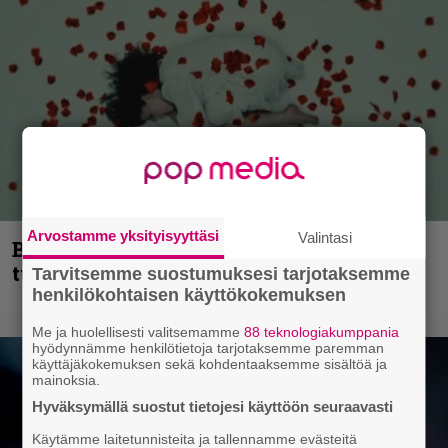
Arvostamme yksityisyyttäsi
Valintasi
Blind Channel palaa rytinällä –
tuplasingle videoineen julki
Tarvitsemme suostumuksesi tarjotaksemme
henkilökohtaisen käyttökokemuksen
Me ja huolellisesti valitsemamme
88 teknologiakumppania
hyödynnämme henkilötietoja tarjotaksemme paremman
käyttäjäkokemuksen sekä kohdentaaksemme sisältöä ja
mainoksia.
Hyväksymällä suostut tietojesi käyttöön seuraavasti
Käytämme laitetunnisteita ja tallennamme evästeitä