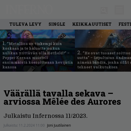
TULEVA LEVY
SINGLE
KEIKKAUUTISET
FEST
1.
”Metallica on tiukempi kuin
koskaan ja te haluatte jonkun
2.
nulikan yrittävän olla Hetfield?” –
”He ovat tuoneet soittoo
Pepper Keenan muisteli
uutta” – Sepulturan Andreas
ensimmäistä koesoittoaan hevijätin
nimeää bändin, jonka riffit
kanssa
tehneet vaikutuksen
Väärällä tavalla sekava –
arviossa Mêlée des Aurores
Julkaistu Infernossa 11/2023.
Julkaistu:
11.2.2024 11:00
Joni Juutilainen