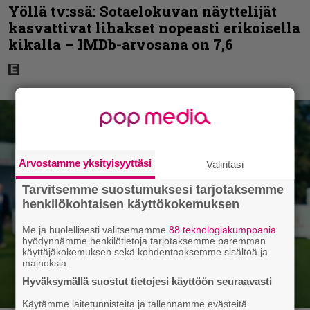
Yöllä tv:ssä: Sotaelokuvan näyttelijät
kasvattivat lihakset nopeasti erikoisella
kikalla – IMDb-arvosana on 7,6
Arvostamme yksityisyyttäsi
Valintasi
Tarvitsemme suostumuksesi tarjotaksemme
henkilökohtaisen käyttökokemuksen
Me ja huolellisesti valitsemamme
88 teknologiakumppania
hyödynnämme henkilötietoja tarjotaksemme paremman
käyttäjäkokemuksen sekä kohdentaaksemme sisältöä ja
mainoksia.
Hyväksymällä suostut tietojesi käyttöön seuraavasti
Käytämme laitetunnisteita ja tallennamme evästeitä