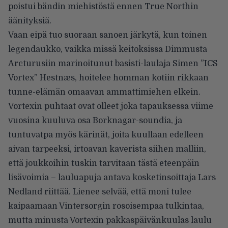
poistui bändin miehistöstä ennen True Northin
äänityksiä.
Vaan eipä tuo suoraan sanoen järkytä, kun toinen
legendaukko, vaikka missä keitoksissa Dimmusta
Arcturusiin marinoitunut basisti-laulaja Simen ”ICS
Vortex” Hestnæs, hoitelee homman kotiin rikkaan
tunne-elämän omaavan ammattimiehen elkein.
Vortexin puhtaat ovat olleet joka tapauksessa viime
vuosina kuuluva osa Borknagar-soundia, ja
tuntuvatpa myös kärinät, joita kuullaan edelleen
aivan tarpeeksi, irtoavan kaverista siihen malliin,
että joukkoihin tuskin tarvitaan tästä eteenpäin
lisävoimia – lauluapuja antava kosketinsoittaja Lars
Nedland riittää. Lienee selvää, että moni tulee
kaipaamaan Vintersorgin rosoisempaa tulkintaa,
mutta minusta Vortexin pakkaspäivänkuulas laulu