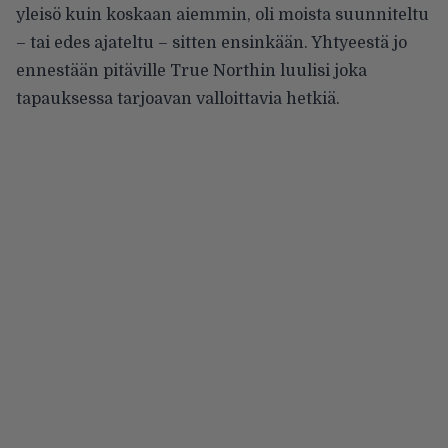
yleisö kuin koskaan aiemmin, oli moista suunniteltu
– tai edes ajateltu – sitten ensinkään. Yhtyeestä jo
ennestään pitäville True Northin luulisi joka
tapauksessa tarjoavan valloittavia hetkiä.