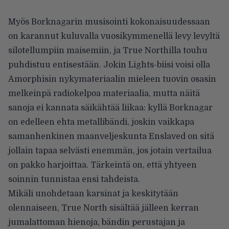
Myös Borknagarin musisointi kokonaisuudessaan
on karannut kuluvalla vuosikymmenellä levy levyltä
silotellumpiin maisemiin, ja True Northilla touhu
puhdistuu entisestään. Jokin Lights-biisi voisi olla
Amorphisin nykymateriaalin mieleen tuovin osasin
melkeinpä radiokelpoa materiaalia, mutta näitä
sanoja ei kannata säikähtää liikaa: kyllä Borknagar
on edelleen ehta metallibändi, joskin vaikkapa
samanhenkinen maanveljeskunta Enslaved on sitä
jollain tapaa selvästi enemmän, jos jotain vertailua
on pakko harjoittaa. Tärkeintä on, että yhtyeen
soinnin tunnistaa ensi tahdeista.
Mikäli unohdetaan karsinat ja keskitytään
olennaiseen, True North sisältää jälleen kerran
jumalattoman hienoja, bändin perustajan ja