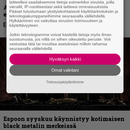
laitteellesi saadaksemme tietoja esimerkiksi sivuista, joilla
Adam Sandlerin 518 miljoonan dollarin
vierailit, IP-osoitteestasi sekä laitteesi ominaisuuksista.
Pääset tutustumaan yksityiskohtaisesti käyttötarkoituksiin ja
elokuvasarja saa jatkoa Netflixillä
teknologiakumppaneihimme seuraavalla välilehdellä.
Hylkääminen voi vaikuttaa sivuston toimivuuteen ja
käytettävyyteen.
Jotkin teknologiamme voivat käsitellä tietoja myös ilman
suostumusta, jos niillä on siihen oikeutettu peruste. Voit
vastustaa tätä tai muuttaa asetuksiasi milloin tahansa
seuraavalla välilehdellä.
Hyväksyn kaikki
Omat valintani
Tietosuojakäytäntömme
Espoon syyskuu käynnistyy kotimaisen
black metalin merkeissä