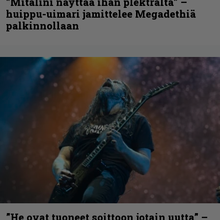
”Mitalini näyttää ihan plektralta” –
huippu-uimari jamittelee Megadethiä
palkinnollaan
”He ovat tuoneet soittoon jotain uutta” –