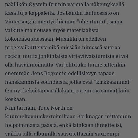
päällikön Øystein Brunin varmalla näkemyksellä
kasattuja kappaleita. Jos bändin lauluosasto on
Vintersorgin mentyä hieman ”ohentunut”, sama
vaikutelma nousee myös materiaalista
kokonaisuudessaan. Musiikki on edelleen
progevaikutteista eikä missään nimessä suoraa
rockia, mutta jonkinlaista virtaviivaistumista ei voi
olla havainnoimatta. Vai johtuuko tunne sittenkin
enemmän Jens Bogrenin edellislevyn tapaan
hanskaamista soundeista, jotka ovat ”kirkkaammat”
(en nyt keksi tapparallakaan parempaa sanaa) kuin
koskaan.
Niin tai näin, True North on
kuunneltavuuskertoimiltaan Borknagar-mittapuun
helpoimmasta päästä, enkä lainkaan ihmettelisi,
vaikka tällä albumilla saavutettaisiin suurempi