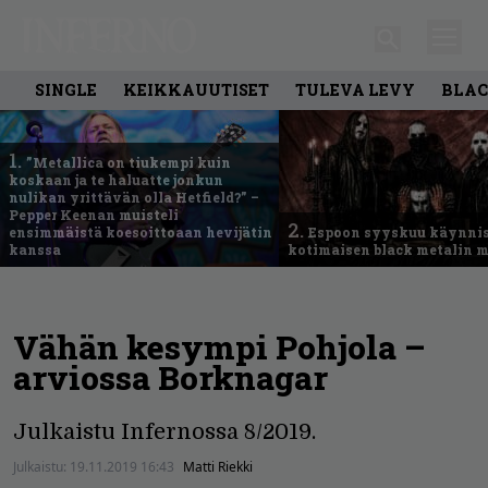
SINGLE
KEIKKAUUTISET
TULEVA LEVY
BLAC
1.
”Metallica on tiukempi kuin
koskaan ja te haluatte jonkun
nulikan yrittävän olla Hetfield?” –
Pepper Keenan muisteli
2.
ensimmäistä koesoittoaan hevijätin
Espoon syyskuu käynni
kanssa
kotimaisen black metalin m
Vähän kesympi Pohjola –
arviossa Borknagar
Julkaistu Infernossa 8/2019.
Julkaistu:
19.11.2019 16:43
Matti Riekki