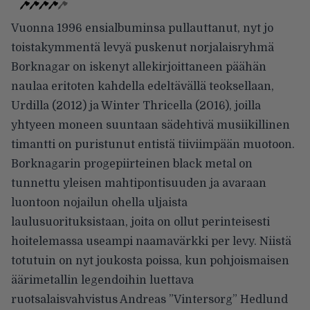
Vuonna 1996 ensialbuminsa pullauttanut, nyt jo
toistakymmentä levyä puskenut norjalaisryhmä
Borknagar on iskenyt allekirjoittaneen päähän
naulaa eritoten kahdella edeltävällä teoksellaan,
Urdilla (2012) ja Winter Thricella (2016), joilla
yhtyeen moneen suuntaan sädehtivä musiikillinen
timantti on puristunut entistä tiiviimpään muotoon.
Borknagarin progepiirteinen black metal on
tunnettu yleisen mahtipontisuuden ja avaraan
luontoon nojailun ohella uljaista
laulusuorituksistaan, joita on ollut perinteisesti
hoitelemassa useampi naamavärkki per levy. Niistä
totutuin on nyt joukosta poissa, kun pohjoismaisen
äärimetallin legendoihin luettava
ruotsalaisvahvistus Andreas ”Vintersorg” Hedlund