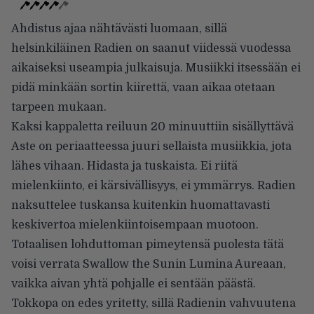
Ahdistus ajaa nähtävästi luomaan, sillä
helsinkiläinen Radien on saanut viidessä vuodessa
aikaiseksi useampia julkaisuja. Musiikki itsessään ei
pidä minkään sortin kiirettä, vaan aikaa otetaan
tarpeen mukaan.
Kaksi kappaletta reiluun 20 minuuttiin sisällyttävä
Aste on periaatteessa juuri sellaista musiikkia, jota
lähes vihaan. Hidasta ja tuskaista. Ei riitä
mielenkiinto, ei kärsivällisyys, ei ymmärrys. Radien
naksuttelee tuskansa kuitenkin huomattavasti
keskivertoa mielenkiintoisempaan muotoon.
Totaalisen lohduttoman pimeytensä puolesta tätä
voisi verrata Swallow the Sunin Lumina Aureaan,
vaikka aivan yhtä pohjalle ei sentään päästä.
Tokkopa on edes yritetty, sillä Radienin vahvuutena