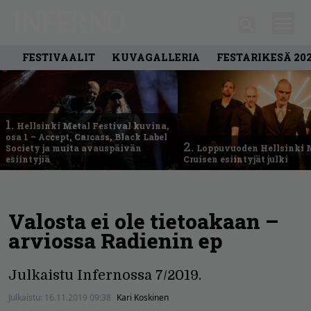
FESTIVAALIT
KUVAGALLERIA
FESTARIKESÄ 20
1.
Hellsinki Metal Festival kuvina,
osa 1 – Accept, Carcass, Black Label
2.
Society ja muita avauspäivän
Loppuvuoden Hellsinki 
esiintyjiä
Cruisen esiintyjät julki
Valosta ei ole tietoakaan –
arviossa Radienin ep
Julkaistu Infernossa 7/2019.
Julkaistu:
16.11.2019 09:38
Kari Koskinen