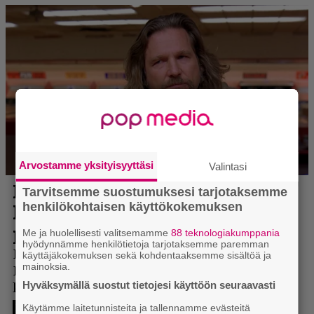
Arvostamme yksityisyyttäsi
Valintasi
Tarvitsemme suostumuksesi tarjotaksemme
henkilökohtaisen käyttökokemuksen
Me ja huolellisesti valitsemamme
88 teknologiakumppania
hyödynnämme henkilötietoja tarjotaksemme paremman
käyttäjäkokemuksen sekä kohdentaaksemme sisältöä ja
mainoksia.
Hyväksymällä suostut tietojesi käyttöön seuraavasti
Käytämme laitetunnisteita ja tallennamme evästeitä