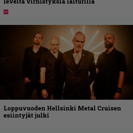
leveitä virnistyksiä laiturilla
Loppuvuoden Hellsinki Metal Cruisen
esiintyjät julki