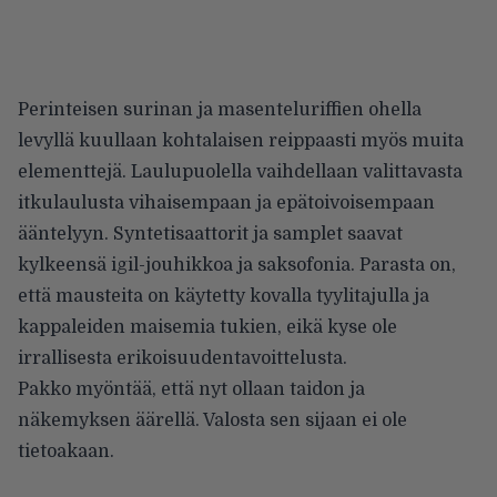
Perinteisen surinan ja masenteluriffien ohella
levyllä kuullaan kohtalaisen reippaasti myös muita
elementtejä. Laulupuolella vaihdellaan valittavasta
itkulaulusta vihaisempaan ja epätoivoisempaan
ääntelyyn. Syntetisaattorit ja samplet saavat
kylkeensä igil-jouhikkoa ja saksofonia. Parasta on,
että mausteita on käytetty kovalla tyylitajulla ja
kappaleiden maisemia tukien, eikä
kyse ole
irrallisesta erikoisuudentavoittelusta.
Pakko myöntää, että nyt ollaan taidon ja
näkemyksen äärellä. Valosta sen sijaan ei ole
tietoakaan.