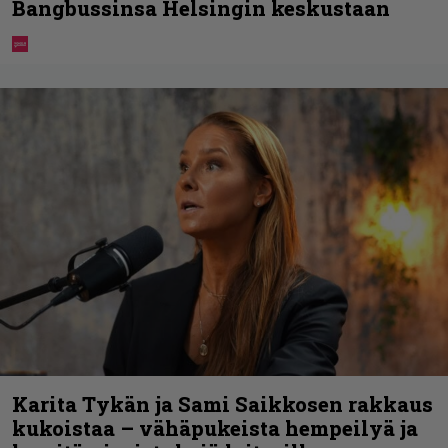
Bangbussinsa Helsingin keskustaan
Karita Tykän ja Sami Saikkosen rakkaus
kukoistaa – vähäpukeista hempeilyä ja