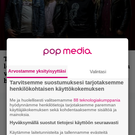
Thrash ’n’ roll -yhtye Madred ryydittää
levyjulkaisua keikkareissulla kuvatulla
Arvostamme yksityisyyttäsi
Valintasi
videolla – ”Oltiin pakussa kusihädässä
helvetin väsyneenä…”
Tarvitsemme suostumuksesi tarjotaksemme
henkilökohtaisen käyttökokemuksen
Me ja huolellisesti valitsemamme
88 teknologiakumppania
hyödynnämme henkilötietoja tarjotaksemme paremman
käyttäjäkokemuksen sekä kohdentaaksemme sisältöä ja
mainoksia.
Hyväksymällä suostut tietojesi käyttöön seuraavasti
Käytämme laitetunnisteita ja tallennamme evästeitä