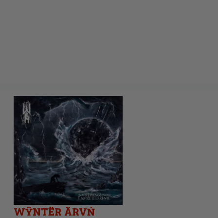
WŸNTËR ÄRVŃ