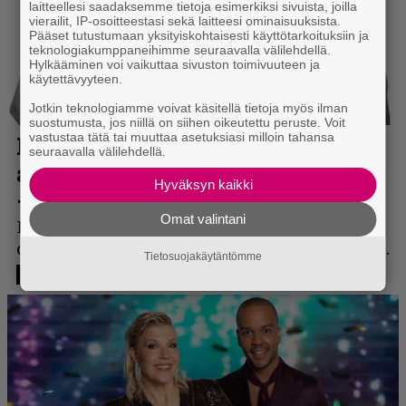
laitteellesi saadaksemme tietoja esimerkiksi sivuista, joilla
vierailit, IP-osoitteestasi sekä laitteesi ominaisuuksista.
Pääset tutustumaan yksityiskohtaisesti käyttötarkoituksiin ja
teknologiakumppaneihimme seuraavalla välilehdellä.
Hylkääminen voi vaikuttaa sivuston toimivuuteen ja
käytettävyyteen.
Jotkin teknologiamme voivat käsitellä tietoja myös ilman
suostumusta, jos niillä on siihen oikeutettu peruste. Voit
vastustaa tätä tai muuttaa asetuksiasi milloin tahansa
seuraavalla välilehdellä.
Hyväksyn kaikki
Omat valintani
Tietosuojakäytäntömme