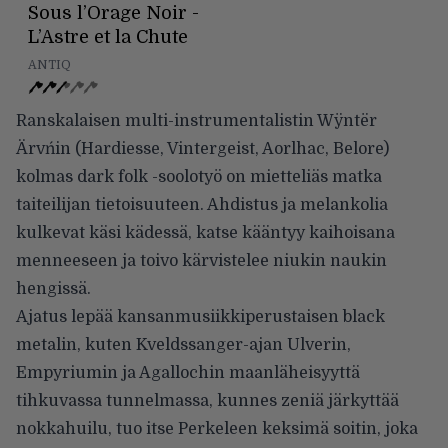
Sous l’Orage Noir -
L’Astre et la Chute
ANTIQ
Ranskalaisen multi-instrumenta­listin Wÿntër
Ärvńin (Hardiesse, Vintergeist, Aorlhac, Belore)
kolmas dark folk -soolotyö on mietteliäs matka
taiteilijan tie­toisuuteen. Ahdistus ja melan­kolia
kulkevat käsi kädessä, katse kääntyy kaihoisana
menneeseen ja toivo kärvistelee niukin naukin
hengissä.
Ajatus lepää kansanmusiikki­perustaisen black
metalin, ku­ten Kveldssanger-ajan Ulverin,
Empyriumin ja Agallochin maan­läheisyyttä
tihkuvassa tunnelmas­sa, kunnes zeniä järkyttää
nokka­huilu, tuo itse Perkeleen keksimä soitin, joka