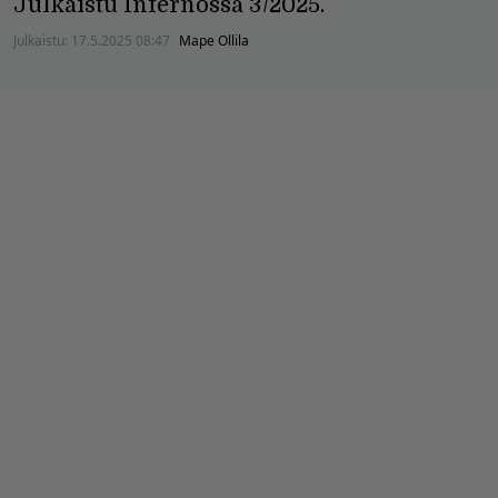
Julkaistu Infernossa 3/2025.
Julkaistu:
17.5.2025 08:47
Mape Ollila