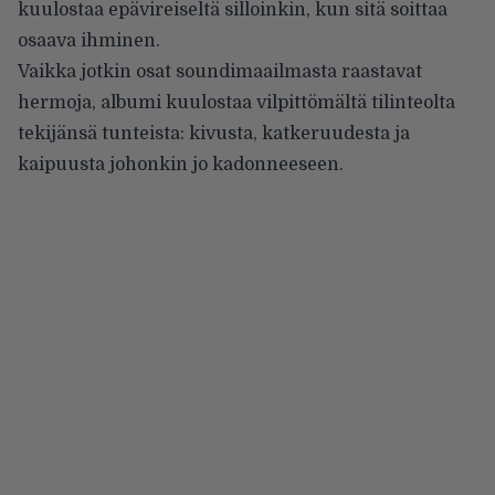
kuulostaa epävireisel­tä silloinkin, kun sitä soittaa
osaa­va ihminen.
Vaikka jotkin osat soundimaail­masta raastavat
hermoja, albumi kuulostaa vilpittömältä tilinteolta
tekijänsä tunteista: kivusta, katke­ruudesta ja
kaipuusta johonkin jo kadonneeseen.