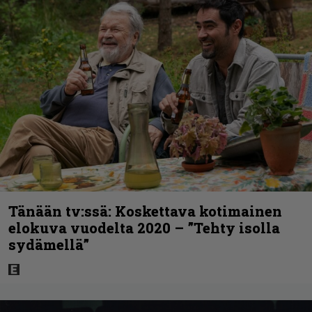
Tänään tv:ssä: Koskettava kotimainen
elokuva vuodelta 2020 – ”Tehty isolla
sydämellä”