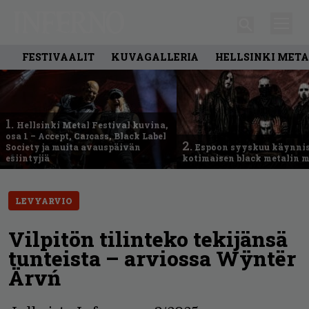
FESTIVAALIT
KUVAGALLERIA
HELLSINKI META
1.
Hellsinki Metal Festival kuvina,
osa 1 – Accept, Carcass, Black Label
2.
Society ja muita avauspäivän
Espoon syyskuu käynni
esiintyjiä
kotimaisen black metalin m
LEVYARVIO
Vilpitön tilinteko tekijänsä
tunteista – arviossa Wÿntër
Ärvń