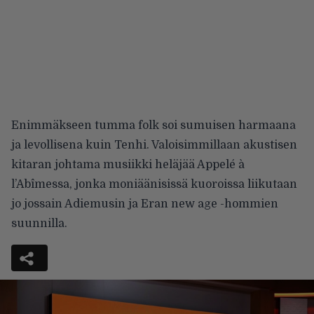
Enimmäkseen tumma folk soi sumuisen harmaana
ja levollisena kuin Tenhi. Valoisimmillaan akusti­sen
kitaran johtama musiikki helä­jää Appelé à
l’Abîmessa, jonka mo­niäänisissä kuoroissa liikutaan
jo jossain Adiemusin ja Eran new age -hommien
suunnilla.