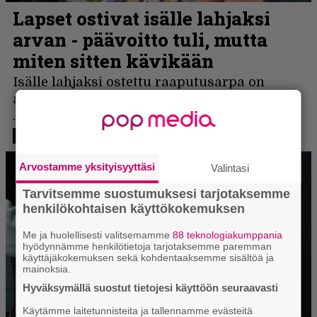
Arvostamme yksityisyyttäsi
Valintasi
Tarvitsemme suostumuksesi tarjotaksemme
henkilökohtaisen käyttökokemuksen
Me ja huolellisesti valitsemamme
88 teknologiakumppania
hyödynnämme henkilötietoja tarjotaksemme paremman
käyttäjäkokemuksen sekä kohdentaaksemme sisältöä ja
mainoksia.
Hyväksymällä suostut tietojesi käyttöön seuraavasti
Käytämme laitetunnisteita ja tallennamme evästeitä