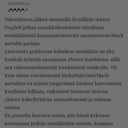
EISENWALD
Vakuuttavaa jälkeä aiemmilla levyillään tehnyt
Ungfell jatkaa ennakkoluulotonta taivaltaan
sveitsiläisestä kansanperinteestä ammentavan black
metalin parissa.
Luovuutta puhkuvan kaksikon musiikkia on yhä
hankala työntää ainoastaan yhteen laatikkoon, sillä
sen rakennuselementit kuulostavat uniikeilta. Oli
kyse sitten vaivattomasti lönkyttelevästä black
metalista tai näissä ympyröissä hieman harvemmin
kuullusta folkista, vaikutteet tuntuvat istuvan
yhteen häkellyttävän saumattomasti ja toisiaan
tukien.
Es grauetin kantava tarina, jota bändi kykenee
kertomaan pelkän musiikinkin voimin, kaappaa