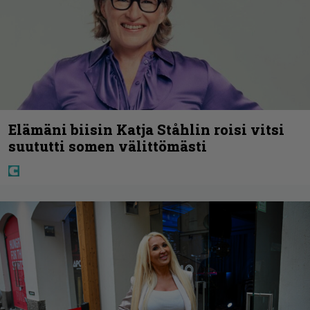
Elämäni biisin Katja Ståhlin roisi vitsi
suututti somen välittömästi