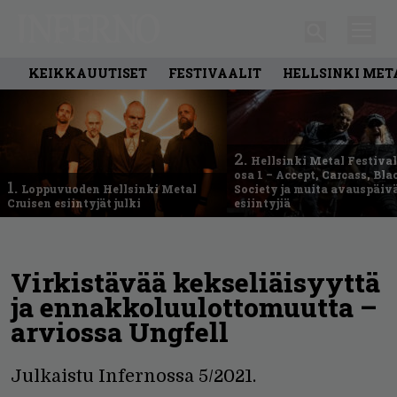
KEIKKAUUTISET
FESTIVAALIT
HELLSINKI MET
2.
Hellsinki Metal Festival
osa 1 – Accept, Carcass, Bla
1.
Loppuvuoden Hellsinki Metal
Society ja muita avauspäiv
Cruisen esiintyjät julki
esiintyjiä
Virkistävää kekseliäisyyttä
ja ennakkoluulottomuutta –
arviossa Ungfell
Julkaistu Infernossa 5/2021.