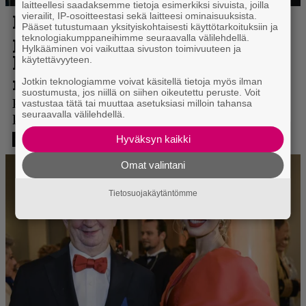
laitteellesi saadaksemme tietoja esimerkiksi sivuista, joilla
vierailit, IP-osoitteestasi sekä laitteesi ominaisuuksista.
Pääset tutustumaan yksityiskohtaisesti käyttötarkoituksiin ja
teknologiakumppaneihimme seuraavalla välilehdellä.
Hylkääminen voi vaikuttaa sivuston toimivuuteen ja
käytettävyyteen.
Jotkin teknologiamme voivat käsitellä tietoja myös ilman
suostumusta, jos niillä on siihen oikeutettu peruste. Voit
vastustaa tätä tai muuttaa asetuksiasi milloin tahansa
seuraavalla välilehdellä.
Hyväksyn kaikki
Omat valintani
Tietosuojakäytäntömme