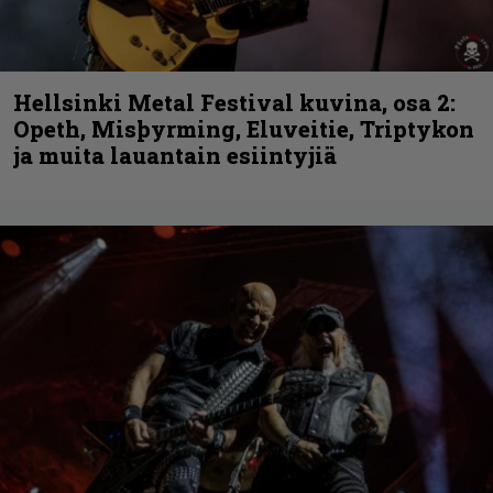
Hellsinki Metal Festival kuvina, osa 2:
Opeth, Misþyrming, Eluveitie, Triptykon
ja muita lauantain esiintyjiä