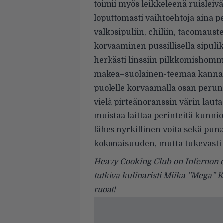
toimii myös leikkeleenä ruislei
loputtomasti vaihtoehtoja aina pe
valkosipuliin, chiliin, tacomaust
korvaaminen pussillisella sipulik
herkästi linssiin pilkkomishomm
makea–suolainen-teemaa kannatt
puolelle korvaamalla osan peruno
vielä pirteänoranssin värin lauta
muistaa laittaa perinteitä kunnio
lähes nyrkillinen voita sekä pun
kokonaisuuden, mutta tukevasti p
Heavy Cooking Club on Infernon o
tutkiva kulinaristi Miika ”Mega”
ruoat!