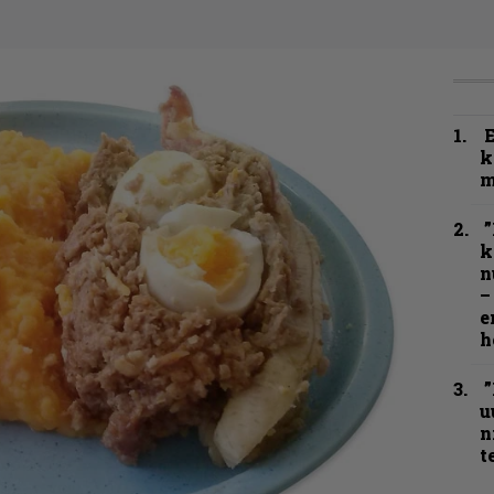
k
m
”
k
n
–
e
h
”
u
n
t