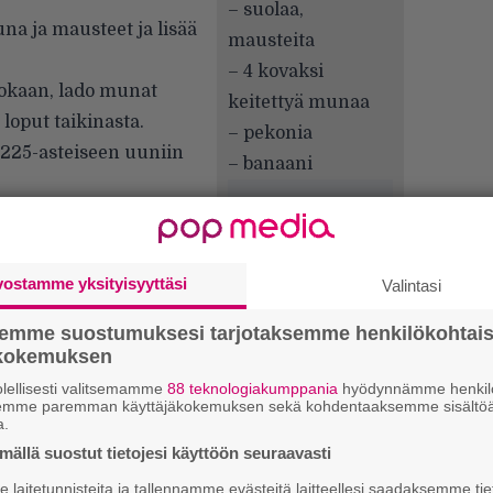
– suolaa,
na ja mausteet ja lisää
mausteita
– 4 kovaksi
uokaan, lado munat
keitettyä munaa
 loput taikinasta.
– pekonia
 225-asteiseen uuniin
– banaani
tin aikana murekkeen
lasi tavalla.
vostamme yksityisyyttäsi
Valintasi
semme suostumuksesi tarjotaksemme henkilökohtai
k
ökokemuksen
m
lellisesti valitsemamme
88 teknologiakumppania
hyödynnämme henkilö
semme paremman käyttäjäkokemuksen sekä kohdentaaksemme sisältöä
”
a.
k
ällä suostut tietojesi käyttöön seuraavasti
n
–
laitetunnisteita ja tallennamme evästeitä laitteellesi saadaksemme tie