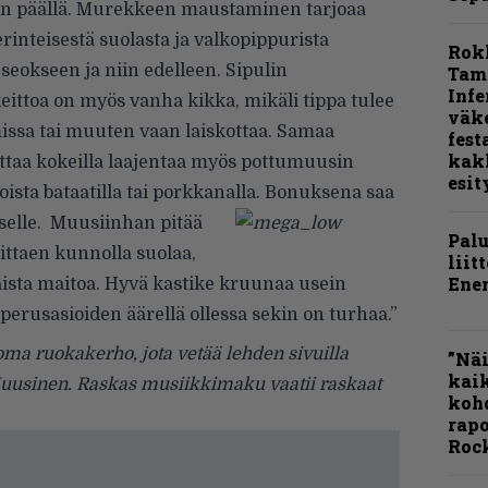
vän päällä. Murekkeen maustaminen tarjoaa
rinteisestä suolasta ja valkopippurista
Rok
eseokseen ja niin edelleen. Sipulin
Tamp
Infe
eittoa on myös vanha kikka, mikäli tippa tulee
väk
issa tai muuten vaan laiskottaa. Samaa
fest
kak
aa kokeilla laajentaa myös pottumuusin
esit
ista bataatilla tai porkkanalla. Bonuksena saa
selle.
Muusiinhan pitää
Pal
ittaen kunnolla suolaa,
liit
Ene
aista maitoa. Hyvä kastike kruunaa usein
erusasioiden äärellä ollessa sekin on turhaa.”
ma ruokakerho, jota vetää lehden sivuilla
”Näi
kaik
 Kuusinen. Raskas musiikkimaku vaatii raskaat
kohd
rapo
Rock