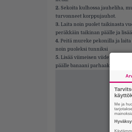
2.
Sekoita kulhossa jauheliha, mu
turvonneet korppujauhot.
3.
Laita noin puolet taikinasta v
peräkkäin taikinan päälle ja lisää
4.
Peitä mureke pekonilla ja laita
noin puoleksi tunniksi
5.
Lisää viimeisen viiden minuu
päälle banaani parhaaksi katsomal
Ar
Tarvit
käytt
Me ja huo
tarjotak
mainoksi
Hyväksym
Käytämme 