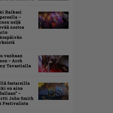
ki Raikasi
ereella –
rnon neljä
evää nostoa
arin
kospäivän
yksistä
uu vanhaan
toon – Arch
my Tavastialla
llä festareilla
ki on aina
allaan” –
rtti John Smith
 Festivalista