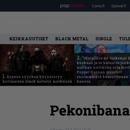
Como.fi
Episodi.fi
ETUSIVU
UUTISET
LEVY
KEIKKAUUTISET
BLACK METAL
SINGLE
TUL
2.
”Metallica on tiukempi 
koskaan ja te haluatte jonk
nulikan yrittävän olla Hetfi
Pepper Keenan muisteli
1.
Espoon syyskuu käynnistyy
ensimmäistä koesoittoaan 
kotimaisen black metalin merkeissä
kanssa
Pekonibana
Julkaistu:
22.3.2013 15:29