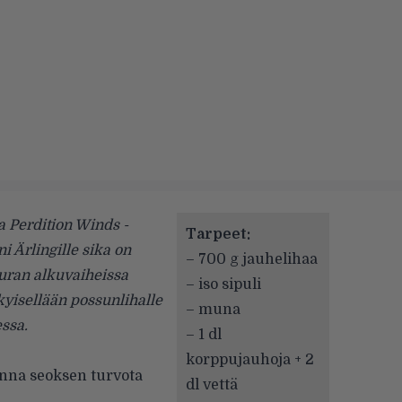
a Perdition Winds -
Tarpeet
:
ni Ärlingille sika on
– 700 g jauhelihaa
 uran alkuvaiheissa
– iso sipuli
kyisellään possunlihalle
– muna
ssa.
– 1 dl
korppujauhoja + 2
anna seoksen turvota
dl vettä