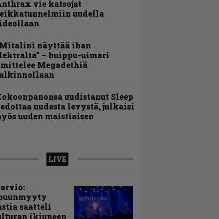
nthrax vie katsojat
eikkatunnelmiin uudella
ideollaan
Mitalini näyttää ihan
lektralta” – huippu-uimari
amittelee Megadethiä
alkinnollaan
Kokoonpanonsa uudistanut Sleep
iedottaa uudesta levystä, julkaisi
yös uuden maistiaisen
LIVE
arvio:
puunmyyty
stia saatteli
lturan ikiuneen