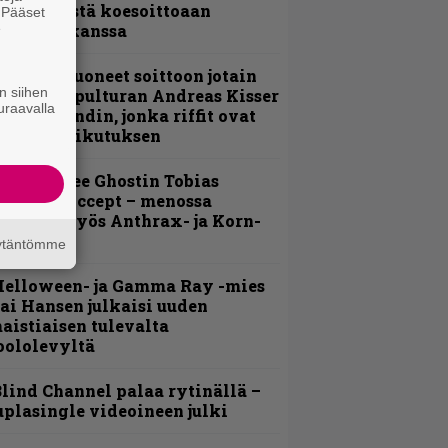
nsimmäistä koesoittoaan
. Pääset
e
evijätin kanssa
He ovat tuoneet soittoon jotain
n siihen
utta” – Sepulturan Andreas Kisser
uraavalla
imeää bändin, jonka riffit ovat
ehneet vaikutuksen
äin lähtee Ghostin Tobias
orgelta Accept – menossa
ukana myös Anthrax- ja Korn-
iehistöä
äytäntömme
Helloween- ja Gamma Ray -mies
ai Hansen julkaisi uuden
aistiaisen tulevalta
oololevyltä
lind Channel palaa rytinällä –
uplasingle videoineen julki