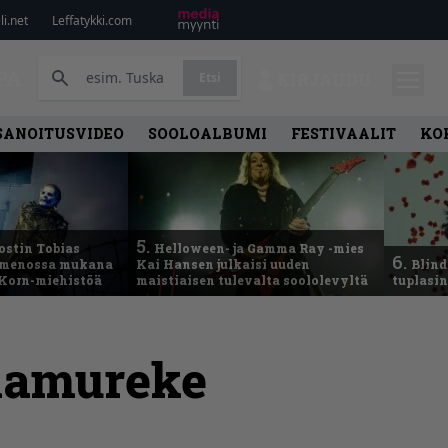
i.net
Leffatykki.com
PA
Etsi
KIRJAUDU
SANOITUSVIDEO
SOOLOALBUMI
FESTIVAALIT
KO
5.
ostin Tobias
Helloween- ja Gamma Ray -mies
6.
– menossa mukana
Kai Hansen julkaisi uuden
Blind
 Korn-miehistöä
maistiaisen tulevalta soololevyltä
tuplasin
hamureke