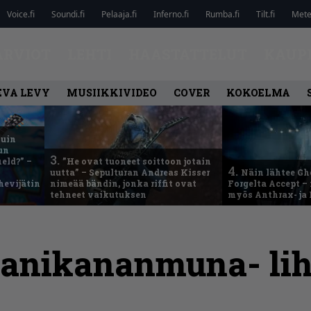
Voice.fi
Soundi.fi
Pelaaja.fi
Inferno.fi
Rumba.fi
Tilt.fi
Metel
ARVIOT
LEHTI
HAASTATTELUT
KAUP
EVA LEVY
MUSIIKKIVIDEO
COVER
KOKOELMA
kuin
un
3.
eld?” –
”He ovat tuoneet soittoon jotain
4.
uutta” – Sepulturan Andreas Kisser
Näin lähtee Gh
hevijätin
nimeää bändin, jonka riffit ovat
Forgelta Accept 
tehneet vaikutuksen
myös Anthrax- ja
anikananmuna- li