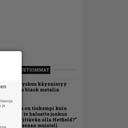
LUETUIMMAT
Espoon syyskuu käynnistyy
sen
otimaisen black metalin
erkeissä
tietoja
 ja
Metallica on tiukempi kuin
oskaan ja te haluatte jonkun
ulikan yrittävän olla Hetfield?”
 Pepper Keenan muisteli
toja