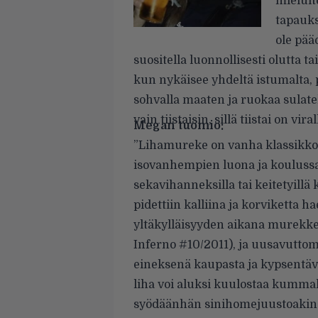
mieluit
tapauks
ole pää
suositella luonnollisesti olutta ta
kun nykäisee yhdeltä istumalta,
sohvalla maaten ja ruokaa sulate
vain tiistaisin, sillä tiistai on vi
Megan tuomio:
”Lihamureke on vanha klassikko, 
isovanhempien luona ja koulussa
sekavihanneksilla tai keitetyillä 
pidettiin kalliina ja korviketta 
yltäkylläisyyden aikana murekke
Inferno #10/2011), ja uusavutt
eineksenä kaupasta ja kypsentäv
liha voi aluksi kuulostaa kummal
syödäänhän sinihomejuustoakin 