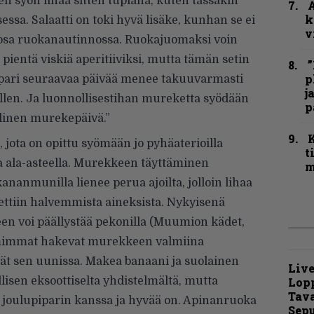
en syön lihaa sitten tuplana, kuten tässäkin
A
k
essa. Salaatti on toki hyvä lisäke, kunhan se ei
v
osa ruokanautinnossa. Ruokajuomaksi voin
i pientä viskiä aperitiiviksi, mutta tämän setin
”
p
 pari seuraavaa päivää menee takuuvarmasti
j
llen. Ja luonnollisestihan mureketta syödään
p
rallinen murekepäivä.”
jota on opittu syömään jo pyhäaterioilla
t
 ala-asteella. Murekkeen täyttäminen
m
kananmunilla lienee perua ajoilta, jolloin lihaa
haettiin halvemmista aineksista. Nykyisenä
en voi päällystää pekonilla (Muumion kädet,
omimmat hakevat murekkeen valmiina
ät sen uunissa. Makea banaani ja suolainen
Live
lisen eksoottiselta yhdistelmältä, mutta
Lop
Tava
joulupiparin kanssa ja hyvää on. Apinanruoka
Sepu