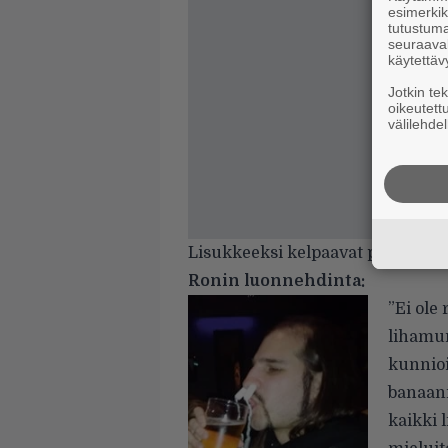
esimerkiks
tutustuma
seuraaval
käytettäv
Jotkin te
oikeutett
välilehdel
Lisukkeeksi kelpaavat perunat, m
Ronin luonnehdinta:
”Ei ole
lihamur
kunnioi
banaania
kaikki l