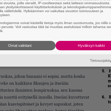
e
i sivuista, joilla vierailit, IP-osoitteestasi sekä laitteesi ominaisuuksista
an yksityiskohtaisesti käyttötarkoituksiin ja teknologiakumppaneihimm
h
la välilehdellä. Hylkääminen voi vaikuttaa sivuston toimivuuteen ja
yyteen.
”
knologiamme voivat käsitellä tietoja myös ilman suostumusta, jos niillä o
u
u peruste. Voit vastustaa tätä tai muuttaa asetuksiasi milloin tahansa se
n
lä.
t
N
Omat valintani
Hyväksyn kaikki
F
m
m
Tietosuojak
ieluiten paistettuna tai muusina.
K
 ruokaa, johon banaani ei sopisi, mutta koska
m
eke on kaikkien fiksujen ja itseään
s
ttavien ihmisten lempiruokaa, sen kanssa
B
 nauttii erityisellä innolla. Itseäni kuvottavat
t
iian kasvispitoiset ja kevyet sapuskat, joten