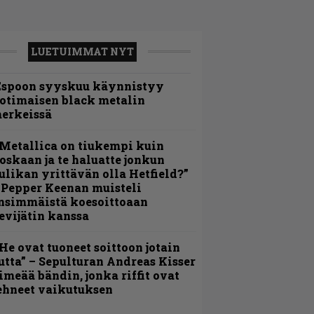
LUETUIMMAT NYT
Espoon syyskuu käynnistyy
otimaisen black metalin
erkeissä
Metallica on tiukempi kuin
oskaan ja te haluatte jonkun
ulikan yrittävän olla Hetfield?”
 Pepper Keenan muisteli
nsimmäistä koesoittoaan
evijätin kanssa
He ovat tuoneet soittoon jotain
utta” – Sepulturan Andreas Kisser
imeää bändin, jonka riffit ovat
ehneet vaikutuksen