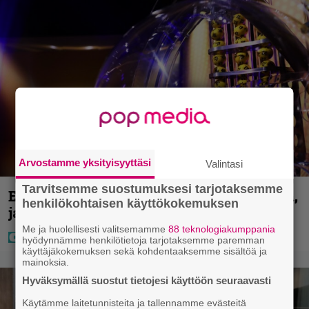
Arvostamme yksityisyyttäsi
Valintasi
Tarvitsemme suostumuksesi tarjotaksemme
Eurojackpotissa poksahti 32,7 miljoonaa,
henkilökohtaisen käyttökokemuksen
ja tänne Suomen isoin voitto meni
Me ja huolellisesti valitsemamme
88 teknologiakumppania
hyödynnämme henkilötietoja tarjotaksemme paremman
käyttäjäkokemuksen sekä kohdentaaksemme sisältöä ja
mainoksia.
Hyväksymällä suostut tietojesi käyttöön seuraavasti
Käytämme laitetunnisteita ja tallennamme evästeitä