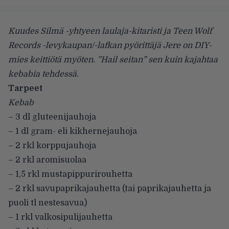
Kuudes Silmä -yhtyeen laulaja-kitaristi ja Teen Wolf
Records -levykaupan/-lafkan pyörittäjä Jere on DIY-
mies keittiötä myöten. ”Hail seitan” sen kuin kajahtaa
kebabia tehdessä.
Tarpeet
Kebab
– 3 dl gluteenijauhoja
– 1 dl gram- eli kikhernejauhoja
– 2 rkl korppujauhoja
– 2 rkl aromisuolaa
– 1,5 rkl mustapippurirouhetta
– 2 rkl savupaprikajauhetta (tai paprikajauhetta ja
puoli tl nestesavua)
– 1 rkl valkosipulijauhetta