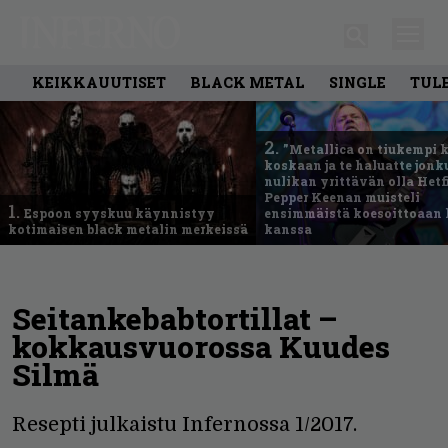
KEIKKAUUTISET
BLACK METAL
SINGLE
TUL
2.
”Metallica on tiukempi 
koskaan ja te haluatte jonk
nulikan yrittävän olla Hetfi
Pepper Keenan muisteli
1.
Espoon syyskuu käynnistyy
ensimmäistä koesoittoaan 
kotimaisen black metalin merkeissä
kanssa
Seitankebabtortillat –
kokkausvuorossa Kuudes
Silmä
Resepti julkaistu Infernossa 1/2017.