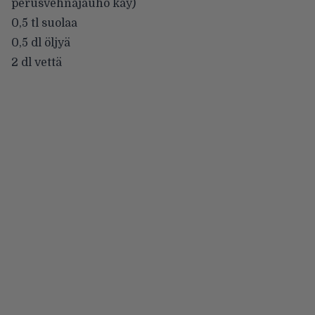
perusvehnäjauho käy)
0,5 tl suolaa
0,5 dl öljyä
2 dl vettä