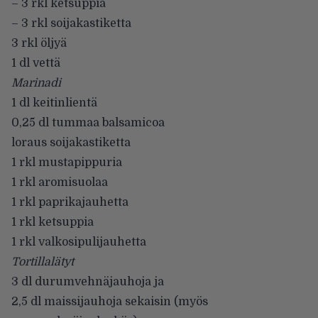
– 3 rkl ketsuppia
– 3 rkl soijakastiketta
3 rkl öljyä
1 dl vettä
Marinadi
1 dl keitinlientä
0,25 dl tummaa balsamicoa
loraus soijakastiketta
1 rkl mustapippuria
1 rkl aromisuolaa
1 rkl paprikajauhetta
1 rkl ketsuppia
1 rkl valkosipulijauhetta
Tortillalätyt
3 dl durumvehnäjauhoja ja
2,5 dl maissijauhoja sekaisin (myös