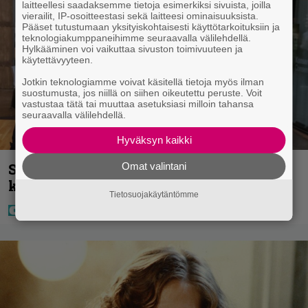
laitteellesi saadaksemme tietoja esimerkiksi sivuista, joilla
vierailit, IP-osoitteestasi sekä laitteesi ominaisuuksista.
Pääset tutustumaan yksityiskohtaisesti käyttötarkoituksiin ja
teknologiakumppaneihimme seuraavalla välilehdellä.
Hylkääminen voi vaikuttaa sivuston toimivuuteen ja
käytettävyyteen.
Jotkin teknologiamme voivat käsitellä tietoja myös ilman
suostumusta, jos niillä on siihen oikeutettu peruste. Voit
vastustaa tätä tai muuttaa asetuksiasi milloin tahansa
seuraavalla välilehdellä.
Hyväksyn kaikki
Sara ja Mikko Parikka etsivät uutta
Omat valintani
kotia – ”Seuraavaan kotiin tämmöinen”
Tietosuojakäytäntömme