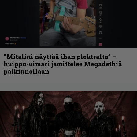
”Mitalini näyttää ihan plektralta” –
huippu-uimari jamittelee Megadethiä
palkinnollaan