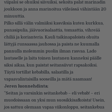
viipaloi se ohuiksi siivuiksi, sekoita palat marinadin
joukkoon ja anna marinoitua viileässä vähintään 20
minuuttia.
Pilko sillä välin valmiiksi kasviksia kuten kurkkua,
punasipulia, jäävuorisalaattia, tomaattia, vihreää
chiliä ja korianteria. Kauli taikinapaloista ohuita
lättyjä runsaassa jauhossa ja paista ne kuumalla
pannulla molemmin puolin ilman rasvaa. Lado
lautaselle ja laita toinen lautanen kanneksi päälle
siksi aikaa, kun paistat seitansiivut rapsakoiksi.
Täytä tortillat kebabilla, salaatilla ja
vapaavalintaisilla sooseilla ja mätä naamaan!
Jeren luonnehdinta:
”Seitan ja varsinkin seitankebab – eli vebab! – eri
muodoissaan on yksi mun suosikkisafkoista! Usein,
jos sattuu olemaan vapaa viikonloppu, seitankebua