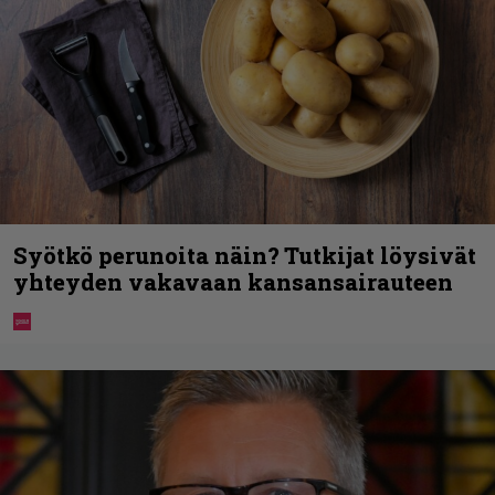
Syötkö perunoita näin? Tutkijat löysivät
yhteyden vakavaan kansansairauteen