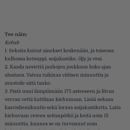
Tee näin:
Kebab
1. Sekoita kuivat ainekset keskenään, ja toisessa
kulhossa ketsuppi, soijakastike, öljy ja vesi.
2. Kaada nestettä jauhojen joukkoon koko ajan
alustaen. Vaivaa taikinaa viitisen minuuttia ja
muotoile siitä tanko.
3. Pistä uuni lämpiämään 175 asteeseen ja litran
verran vettä kattilaan kiehumaan. Lisää sekaan
kasvisliemikuutio sekä loraus soijakastiketta. Laita
kiehuvaan veteen seitanpötkö ja keitä noin 15
minuuttia, kunnes se on turvonnut noin