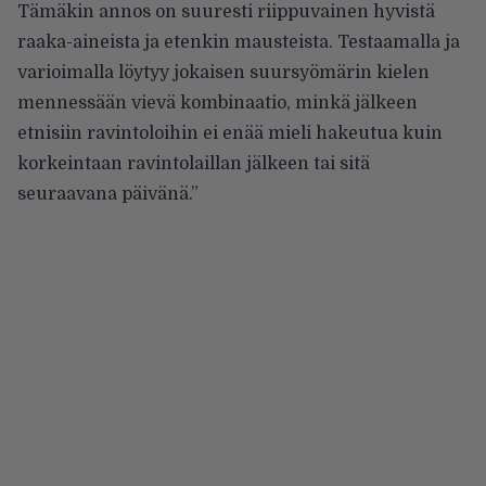
Tämäkin annos on suuresti riippuvainen hyvistä
raaka-aineista ja etenkin mausteista. Testaamalla ja
varioimalla löytyy jokaisen suursyömärin kielen
mennessään vievä kombinaatio, minkä jälkeen
etnisiin ravintoloihin ei enää mieli hakeutua kuin
korkeintaan ravintolaillan jälkeen tai sitä
seuraavana päivänä.”