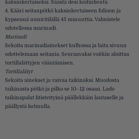
kaksinkertaiseksi. Säästä desi keitinlientä.
4. Kääri seitanpötkö kaksinkertaiseen folioon ja
kypsennä uuniritilällä 45 minuuttia. Valmistele
odotellessa marinadi.
Marinadi
Sekoita marinadiainekset kulhossa ja laita sivuun
odottelemaan seitania. Seuraavaksi voitkin aloittaa
tortillalättyjen vääntämisen.
Tortillalätyt
Sekoita ainekset ja vaivaa taikinaksi. Muodosta
taikinasta pötkö ja pilko se 10–12 osaan. Lado
taikinapalat litistettyinä päällekkäin lautaselle ja
päällystä kelmulla.