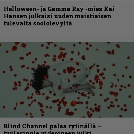
Helloween- ja Gamma Ray -mies Kai
Hansen julkaisi uuden maistiaisen
tulevalta soololevyltä
Blind Channel palaa rytinällä –
tuplasingle videoineen julki