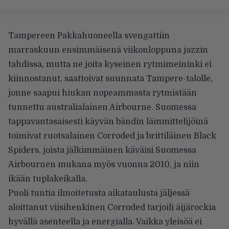
Tampereen Pakkahuoneella svengattiin
marraskuun ensimmäisenä viikonloppuna jazzin
tahdissa, mutta ne joita kyseinen rytmimeininki ei
kiinnostanut, saattoivat suunnata Tampere-talolle,
jonne saapui hiukan nopeammasta rytmistään
tunnettu australialainen Airbourne. Suomessa
tappavantasaisesti käyvän bändin lämmittelijöinä
toimivat ruotsalainen Corroded ja brittiläinen Black
Spiders, joista jälkimmäinen käväisi Suomessa
Airbournen mukana myös vuonna 2010, ja niin
ikään tuplakeikalla.
Puoli tuntia ilmoitetusta aikataulusta jäljessä
aloittanut viisihenkinen Corroded tarjoili äijärockia
hyvällä asenteella ja energialla. Vaikka yleisöä ei