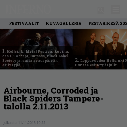
FESTIVAALIT
KUVAGALLERIA
FESTARIKESÄ 20
1.
Hellsinki Metal Festival kuvina,
osa 1 – Accept, Carcass, Black Label
2.
Society ja muita avauspäivän
Loppuvuoden Hellsinki 
esiintyjiä
Cruisen esiintyjät julki
Airbourne, Corroded ja
Black Spiders Tampere-
talolla 2.11.2013
Julkaistu:
11.11.2013 10:55