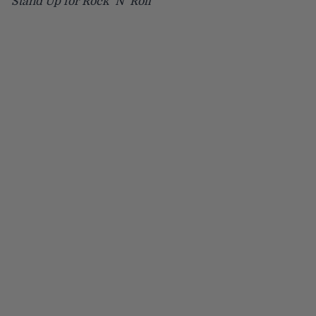
Stand Up for Rock ‘N’ Roll