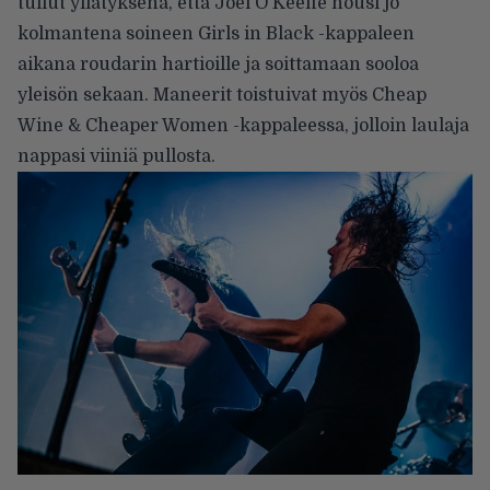
tullut yllätyksenä, että Joel O’Keeffe nousi jo
kolmantena soineen Girls in Black -kappaleen
aikana roudarin hartioille ja soittamaan sooloa
yleisön sekaan. Maneerit toistuivat myös Cheap
Wine & Cheaper Women -kappaleessa, jolloin laulaja
nappasi viiniä pullosta.