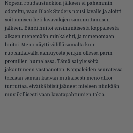
Nopean roudaustuokion jälkeen ei pahemmin
odoteltu, vaan Black Spiders nousi lavalle ja aloitti
soittamisen heti lavavalojen sammuttamisen
jälkeen. Bändi huitoi ensimmäisestä kappaleesta
alkaen menemään minkä ehti, ja nimenomaan
huitoi. Meno näytti välillä samalta kuin
ruotsinlaivalla aamuyöstä jengin ollessa parin
promillen humalassa. Tämä sai yleisöltä
jakautuneen vastaanoton. Kappaleiden seuratessa
toisiaan saman kaavan mukaisesti meno alkoi
turruttaa, eivätkä biisit jääneet mieleen niinkään
musiikillisesti vaan lavatapahtumien takia.