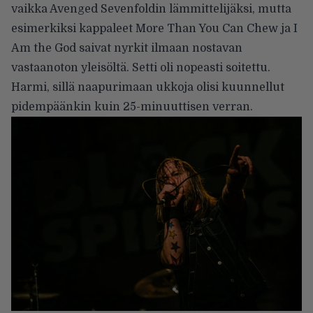
vaikka Avenged Sevenfoldin lämmittelijäksi, mutta
esimerkiksi kappaleet More Than You Can Chew ja I
Am the God saivat nyrkit ilmaan nostavan
vastaanoton yleisöltä. Setti oli nopeasti soitettu.
Harmi, sillä naapurimaan ukkoja olisi kuunnellut
pidempäänkin kuin 25-minuuttisen verran.