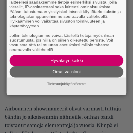
laitteellesi saadaksemme tietoja esimerkiksi sivuista, joilla
vierailit, IP-osoitteestasi sekä laitteesi ominaisuuksista.
Pääset tutustumaan yksityiskohtaisesti käyttötarkoituksiin ja
teknologiakumppaneihimme seuraavalla välilehdellä.
Hylkääminen voi vaikuttaa sivuston toimivuuteen ja
käytettävyyteen.
Jotkin teknologiamme voivat käsitellä tietoja myös ilman
suostumusta, jos niillä on siihen oikeutettu peruste. Voit
vastustaa tätä tai muuttaa asetuksiasi milloin tahansa
seuraavalla välilehdellä.
Hyväksyn kaikki
Omat valintani
Tietosuojakäytäntömme
Airbournen showmaneerit olivat varmasti tuttuja
bändin jo aikaisemmin nähneille, onhan bändi
toistanut samoja elementtejä jo vuosia. Niinpä ei