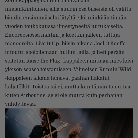
Setin kappalejakauma oli tavallaan
mielenkiintoinen, sillä suurin osa biiseistä oli valittu
bändin ensimmäiseltä lätyltä eikä niinkään tämän
vuoden toukokuussa ilmestyneeltä uutukaiselta.
Encoreosiossa nähtiin ja koettiin jälleen tuttuja
maneereita. Live It Up -biisin aikana Joel O’Keeffe
intoutui sooloilemaan hullun lailla, ja heti perään
soitetun Raise the Flag -kappaleen mittaan mies kävi
yleisön seassa toistamiseen. Viimeisen Runnin’ Wild
-kappaleen aikana lensivät päähän hakatut
kaljatölkit. Toistoa tai ei, mutta kun tämän toteuttaa
kuten Airbourne, se ei ole muuta kuin perhanan
viihdyttävää.