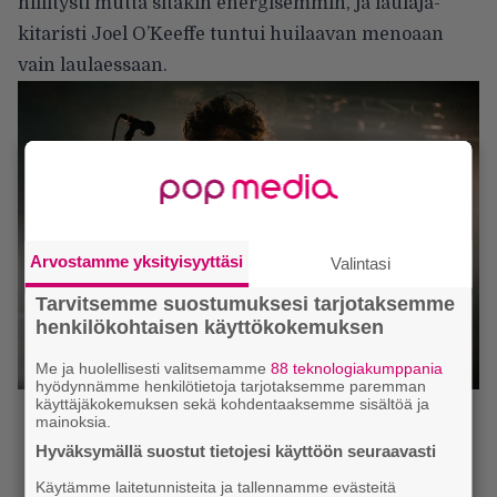
hillitysti mutta sitäkin energisemmin, ja laulaja-
kitaristi Joel O’Keeffe tuntui huilaavan menoaan
vain laulaessaan.
Arvostamme yksityisyyttäsi
Valintasi
Tarvitsemme suostumuksesi tarjotaksemme
henkilökohtaisen käyttökokemuksen
Me ja huolellisesti valitsemamme
88 teknologiakumppania
hyödynnämme henkilötietoja tarjotaksemme paremman
käyttäjäkokemuksen sekä kohdentaaksemme sisältöä ja
mainoksia.
Hyväksymällä suostut tietojesi käyttöön seuraavasti
Käytämme laitetunnisteita ja tallennamme evästeitä