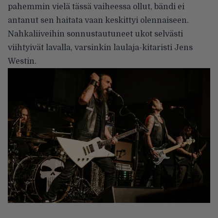
pahemmin vielä tässä vaiheessa ollut, bändi ei
antanut sen haitata vaan keskittyi olennaiseen.
Nahkaliiveihin sonnustautuneet ukot selvästi
viihtyivät lavalla, varsinkin laulaja-kitaristi Jens
Westin.