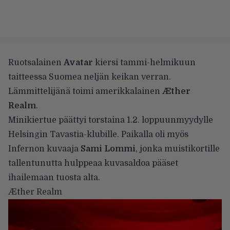
Ruotsalainen
Avatar
kiersi tammi-helmikuun
taitteessa Suomea neljän keikan verran.
Lämmittelijänä toimi amerikkalainen
Æther
Realm
.
Minikiertue päättyi torstaina 1.2. loppuunmyydylle
Helsingin Tavastia-klubille. Paikalla oli myös
Infernon kuvaaja
Sami Lommi
, jonka muistikortille
tallentunutta hulppeaa kuvasaldoa pääset
ihailemaan tuosta alta.
Æther Realm