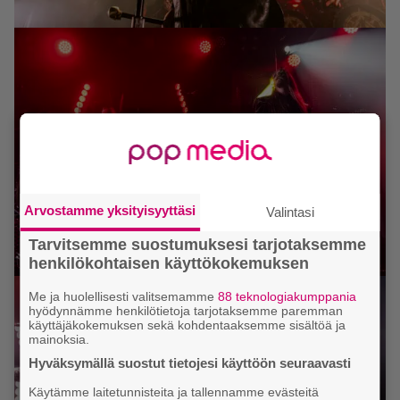
Arvostamme yksityisyyttäsi
Valintasi
Tarvitsemme suostumuksesi tarjotaksemme
henkilökohtaisen käyttökokemuksen
Me ja huolellisesti valitsemamme
88 teknologiakumppania
hyödynnämme henkilötietoja tarjotaksemme paremman
käyttäjäkokemuksen sekä kohdentaaksemme sisältöä ja
mainoksia.
Hyväksymällä suostut tietojesi käyttöön seuraavasti
Käytämme laitetunnisteita ja tallennamme evästeitä