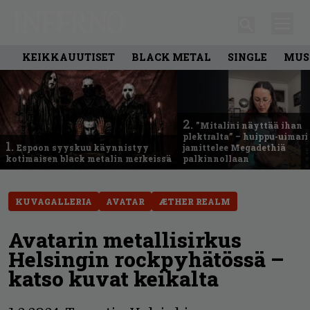
KEIKKAUUTISET
BLACK METAL
SINGLE
MUS
2.
”Mitalini näyttää ihan
plektralta” – huippu-uimari
1.
Espoon syyskuu käynnistyy
jamittelee Megadethiä
kotimaisen black metalin merkeissä
palkinnollaan
KUVAGALLERIA
AVATAR
ÆTHER REALM
Avatarin metallisirkus
Helsingin rockpyhätössä –
katso kuvat keikalta