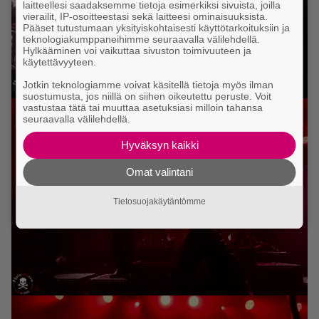
laitteellesi saadaksemme tietoja esimerkiksi sivuista, joilla
vierailit, IP-osoitteestasi sekä laitteesi ominaisuuksista.
Pääset tutustumaan yksityiskohtaisesti käyttötarkoituksiin ja
teknologiakumppaneihimme seuraavalla välilehdellä.
Hylkääminen voi vaikuttaa sivuston toimivuuteen ja
käytettävyyteen.
Jotkin teknologiamme voivat käsitellä tietoja myös ilman
suostumusta, jos niillä on siihen oikeutettu peruste. Voit
vastustaa tätä tai muuttaa asetuksiasi milloin tahansa
seuraavalla välilehdellä.
Hyväksyn kaikki
Omat valintani
Tietosuojakäytäntömme