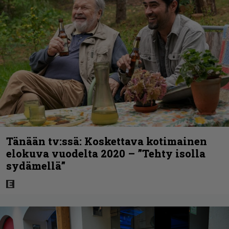
Tänään tv:ssä: Koskettava kotimainen
elokuva vuodelta 2020 – ”Tehty isolla
sydämellä”