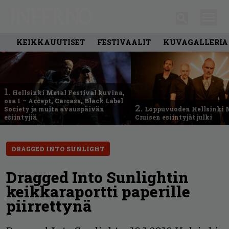
KEIKKAUUTISET
FESTIVAALIT
KUVAGALLERIA
1.
Hellsinki Metal Festival kuvina,
osa 1 – Accept, Carcass, Black Label
2.
Society ja muita avauspäivän
Loppuvuoden Hellsinki 
esiintyjiä
Cruisen esiintyjät julki
DRAGGED INTO SUNLIGHT
Dragged Into Sunlightin
keikkaraportti paperille
piirrettynä