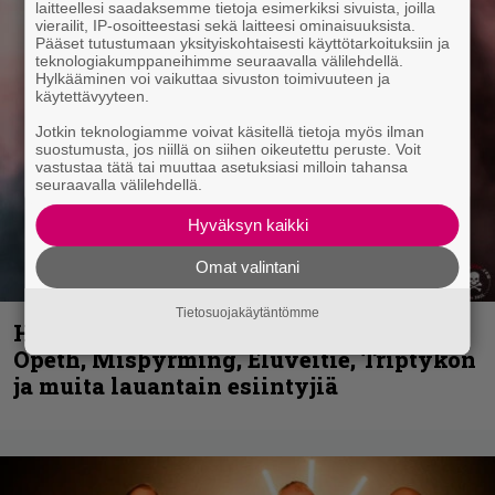
laitteellesi saadaksemme tietoja esimerkiksi sivuista, joilla
vierailit, IP-osoitteestasi sekä laitteesi ominaisuuksista.
Pääset tutustumaan yksityiskohtaisesti käyttötarkoituksiin ja
teknologiakumppaneihimme seuraavalla välilehdellä.
Hylkääminen voi vaikuttaa sivuston toimivuuteen ja
käytettävyyteen.
Jotkin teknologiamme voivat käsitellä tietoja myös ilman
suostumusta, jos niillä on siihen oikeutettu peruste. Voit
vastustaa tätä tai muuttaa asetuksiasi milloin tahansa
seuraavalla välilehdellä.
Hyväksyn kaikki
Omat valintani
Tietosuojakäytäntömme
Hellsinki Metal Festival kuvina, osa 2:
Opeth, Misþyrming, Eluveitie, Triptykon
ja muita lauantain esiintyjiä