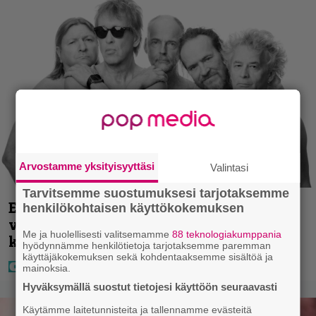
Arvostamme yksityisyyttäsi
Valintasi
Tarvitsemme suostumuksesi tarjotaksemme
Eppu Normaali soitti kaikkien aikojen
henkilökohtaisen käyttökokemuksen
viimeisen konserttinsa – nämä
Me ja huolellisesti valitsemamme
88 teknologiakumppania
kappaleet sillä kuultiin
hyödynnämme henkilötietoja tarjotaksemme paremman
käyttäjäkokemuksen sekä kohdentaaksemme sisältöä ja
mainoksia.
Hyväksymällä suostut tietojesi käyttöön seuraavasti
Käytämme laitetunnisteita ja tallennamme evästeitä