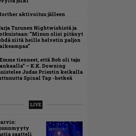
evyltä julki
orther aktivoituu jälleen
arja Turunen Nightwishistä ja
otkuistaan: ”Minun olisi pitänyt
ehdä siitä heille helvetin paljon
aikeampaa”
Emme tienneet, että Rob oli taju
ankaalla” – K.K. Downing
uistelee Judas Priestin keikalla
attunutta Spinal Tap -hetkeä
LIVE
arvio:
puunmyyty
stia saatteli