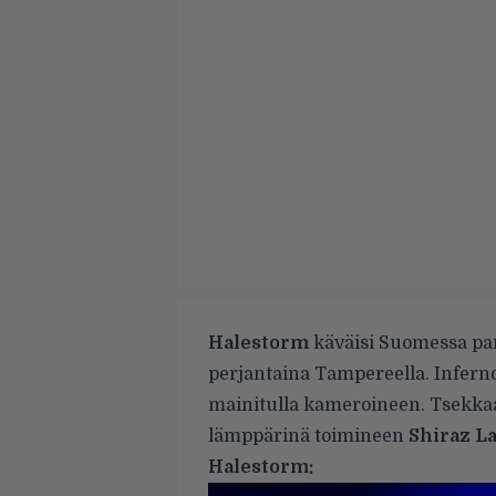
Halestorm
käväisi Suomessa pari
perjantaina Tampereella. Infern
mainitulla kameroineen. Tsekkaa 
lämppärinä toimineen
Shiraz L
Halestorm: