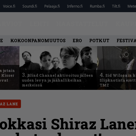
Voice.fi
Soundi.fi
Pelaaja.fi
Inferno.fi
Rumba.fi
Tilt.fi
Metel
ARVIOT
LEHTI
HAASTATTELUT
KAUP
LE
KOKOONPANOMUUTOS
ERO
POTKUT
FESTIV
n jotain
3.
4.
 Kisser
Blind Channel aktivoituu jälleen
Sid Wilsonin 
 ovat
uuden levyn ja jäähallikeikan
Slipknotista erot
merkeissä
TMZ
AZ LANE
okkasi Shiraz Lan