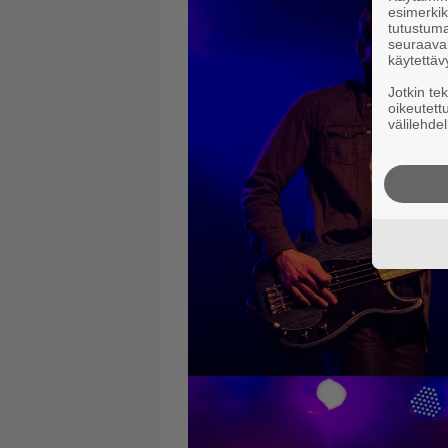
esimerkiks
tutustuma
seuraaval
käytettäv
Jotkin te
oikeutett
välilehdel