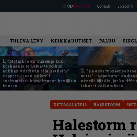
Como.fi
Episodi.fi
ETUSIVU
UUTISET
LEVY
TULEVA LEVY
KEIKKAUUTISET
PALUU
SING
1.
”Metallica on tiukempi kuin
koskaan ja te haluatte jonkun
2.
nulikan yrittävän olla Hetfield?” –
”He ovat tuoneet soittoo
Pepper Keenan muisteli
uutta” – Sepulturan Andreas
ensimmäistä koesoittoaan hevijätin
nimeää bändin, jonka riffit
kanssa
tehneet vaikutuksen
KUVAGALLERIA
HALESTORM
SHIR
Halestorm r