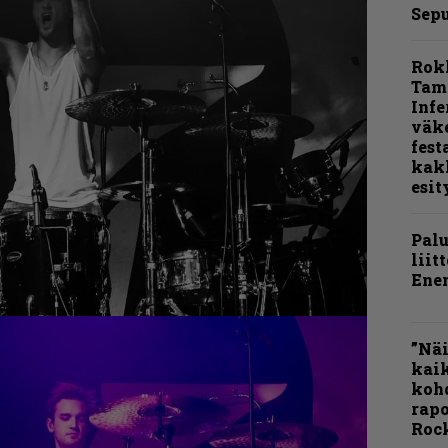
Sepu
Rok
Tamp
Infe
väk
fest
kak
esit
Pal
liit
Ene
”Näi
kaik
kohd
rapo
Rock