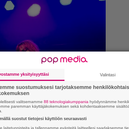
vostamme yksityisyyttäsi
Valintasi
semme suostumuksesi tarjotaksemme henkilökohtai
ökokemuksen
”
lellisesti valitsemamme
88 teknologiakumppania
hyödynnämme henkilö
semme paremman käyttäjäkokemuksen sekä kohdentaaksemme sisältöä
k
a.
n
–
ällä suostut tietojesi käyttöön seuraavasti
e
laitetunnisteita ja tallennamme evästeitä laitteellesi saadaksemme tie