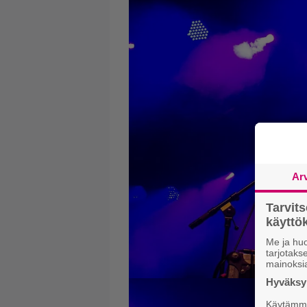
Ar
Tarvit
käytt
Me ja huo
tarjotak
mainoksi
Hyväksym
Käytämme 