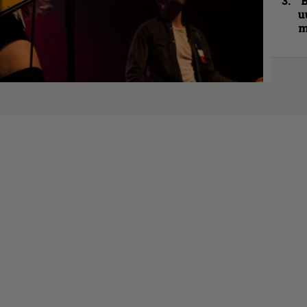
B
u
m