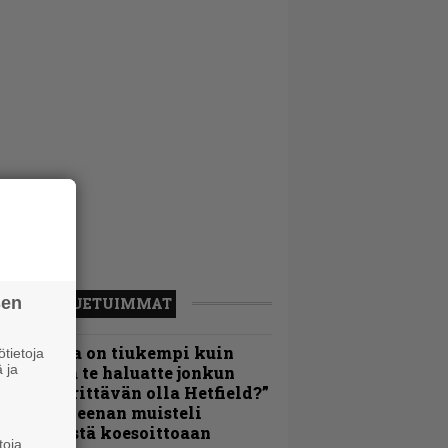
sen
LUETUIMMAT
Metallica on tiukempi kuin
tietoja
 ja
oskaan ja te haluatte jonkun
ulikan yrittävän olla Hetfield?”
 Pepper Keenan muisteli
nsimmäistä koesoittoaan
toja