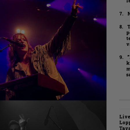
l
N
T
p
t
v
”
k
m
s
Live
Lop
Tava