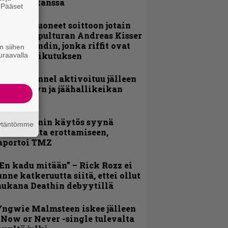
evijätin kanssa
. Pääset
e
He ovat tuoneet soittoon jotain
utta” – Sepulturan Andreas Kisser
imeää bändin, jonka riffit ovat
n siihen
ehneet vaikutuksen
uraavalla
lind Channel aktivoituu jälleen
uden levyn ja jäähallikeikan
erkeissä
id Wilsonin käytös syynä
äytäntömme
lipknotista erottamiseen,
aportoi TMZ
En kadu mitään” – Rick Rozz ei
unne katkeruutta siitä, ettei ollut
ukana Deathin debyytillä
ngwie Malmsteen iskee jälleen
 Now or Never -single tulevalta