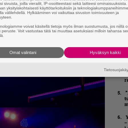
h
i sivuista, joilla vierailit, IP-osoitteestasi sekä laitteesi ominaisuuksista
an yksityiskohtaisesti käyttötarkoituksiin ja teknologiakumppaneihimm
la välilehdellä. Hylkääminen voi vaikuttaa sivuston toimivuuteen ja
”
yyteen.
u
n
knologiamme voivat käsitellä tietoja myös ilman suostumusta, jos niillä o
t
u peruste. Voit vastustaa tätä tai muuttaa asetuksiasi milloin tahansa se
lä.
B
u
Omat valintani
Hyväksyn kaikki
m
S
Tietosuojak
S
r
”
t
m
Y
–