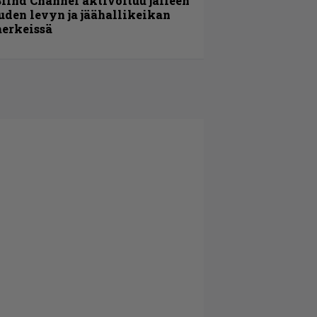
lind Channel aktivoituu jälleen
uden levyn ja jäähallikeikan
erkeissä