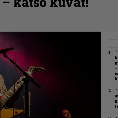
 – katso kuvat!
”
k
n
–
e
h
”
u
n
t