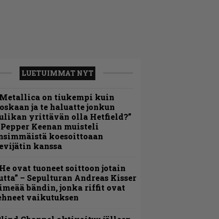
LUETUIMMAT NYT
Metallica on tiukempi kuin
oskaan ja te haluatte jonkun
ulikan yrittävän olla Hetfield?”
 Pepper Keenan muisteli
nsimmäistä koesoittoaan
evijätin kanssa
He ovat tuoneet soittoon jotain
utta” – Sepulturan Andreas Kisser
imeää bändin, jonka riffit ovat
ehneet vaikutuksen