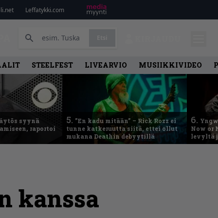
i.net
Leffatykki.com
PA
Etsi
KIRJAUDU
AALIT
STEELFEST
LIVEARVIO
MUSIIKKIVIDEO
5.
6.
käytös syynä
”En kadu mitään” – Rick Rozz ei
Yngwi
tamiseen, raportoi
tunne katkeruutta siitä, ettei ollut
Now or N
mukana Deathin debyytillä
levyltä 
en kanssa