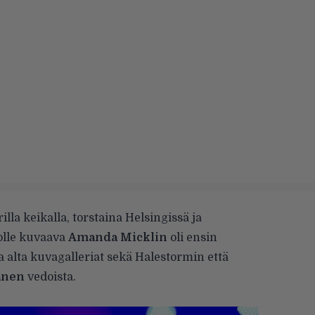
lla keikalla, torstaina Helsingissä ja
olle kuvaava
Amanda Micklin
oli ensin
alta kuvagalleriat sekä Halestormin että
anen
vedoista.