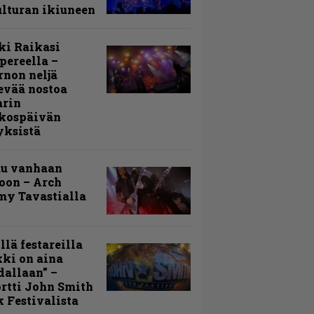
lturan ikiuneen
ki Raikasi
ereella –
rnon neljä
evää nostoa
arin
kospäivän
yksistä
uu vanhaan
toon – Arch
my Tavastialla
llä festareilla
ki on aina
allaan” –
rtti John Smith
 Festivalista