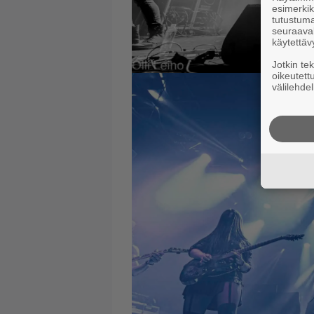
esimerkiks
tutustuma
seuraaval
käytettäv
Jotkin te
oikeutett
välilehdel