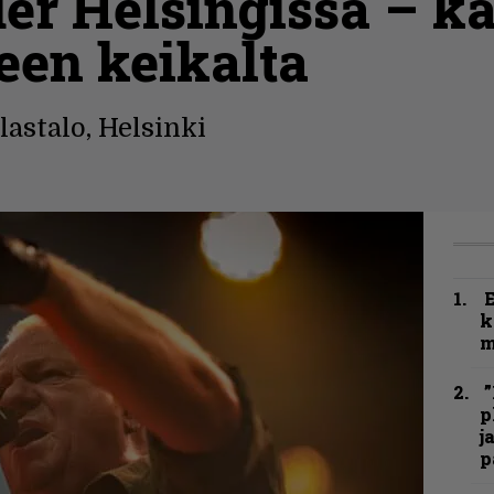
er Helsingissä – ka
een keikalta
lastalo, Helsinki
k
m
”
p
j
p