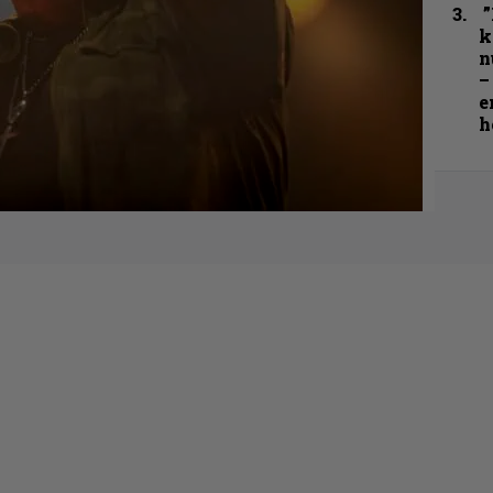
”
k
n
–
e
h