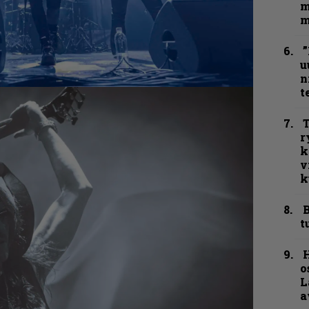
m
m
”
u
n
t
T
r
k
v
k
B
t
H
o
L
a