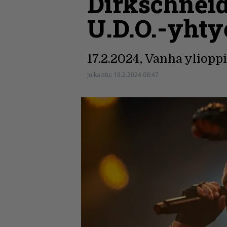
Dirkschneid
U.D.O.-yhty
17.2.2024, Vanha ylioppi
Julkaistu:
19.2.2024 08:47