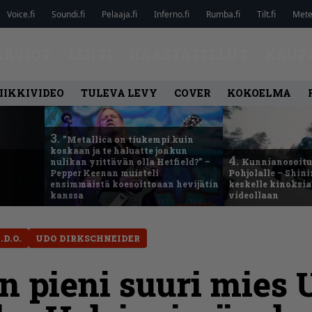
Voice.fi
Soundi.fi
Pelaaja.fi
Inferno.fi
Rumba.fi
Tilt.fi
Metel
ARVIOT
LEHTI
HAASTATTELUT
KAUP
IIKKIVIDEO
TULEVA LEVY
COVER
KOKOELMA
3.
”Metallica on tiukempi kuin
koskaan ja te haluatte jonkun
4.
nulikan yrittävän olla Hetfield?” –
Kunnianosoitus
Pepper Keenan muisteli
Pohjolalle – Shin
ensimmäistä koesoittoaan hevijätin
keskelle kinoksia
kanssa
videollaan
.D.O.
UDO DIRKSCHNEIDER
n pieni suuri mies 