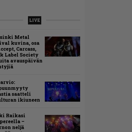
LIVE
sinki Metal
ival kuvina, osa
Accept, Carcass,
k Label Society
uita avauspäivän
ntyjiä
arvio:
puunmyyty
stia saatteli
lturan ikiuneen
ki Raikasi
ereella –
rnon neljä