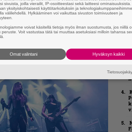
i sivuista, joilla vierailit, IP-osoitteestasi sekä laitteesi ominaisuuksista
m
an yksityiskohtaisesti käyttötarkoituksiin ja teknologiakumppaneihimm
la välilehdellä. Hylkääminen voi vaikuttaa sivuston toimivuuteen ja
”
yyteen.
p
knologiamme voivat käsitellä tietoja myös ilman suostumusta, jos niillä o
j
u peruste. Voit vastustaa tätä tai muuttaa asetuksiasi milloin tahansa se
p
lä.
”
Omat valintani
Hyväksyn kaikki
k
n
–
Tietosuojak
e
h
K
P
k
v
N
F