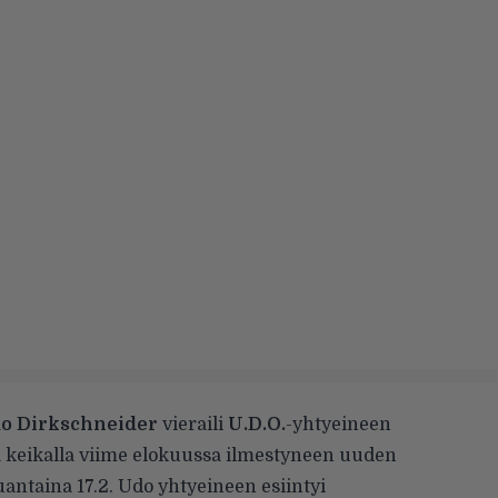
o Dirkschneider
vieraili
U.D.O.
-yhtyeineen
a keikalla viime elokuussa ilmestyneen uuden
auantaina 17.2. Udo yhtyeineen esiintyi