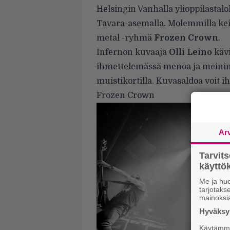
Helsingin Vanhalla ylioppilastal
Tavara-asemalla. Molemmilla keik
metal -ryhmä
Frozen Crown
.
Infernon kuvaaja
Olli Leino
kävi
ihmettelemässä menoa ja meinin
muistikortilla. Kuvasaldoa voit iha
Frozen Crown
Ar
Tarvit
käytt
Me ja huo
tarjotak
mainoksi
Hyväksym
Käytämme 