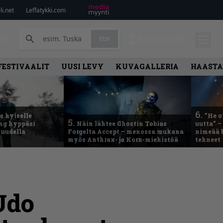
i.net
Leffatykki.com
PA
Etsi
KIRJAUDU
FESTIVAALIT
UUSI LEVY
KUVAGALLERIA
HAASTA
6.
 hyiselle
”He o
5.
ing hyppäsi
Näin lähtee Ghostin Tobias
uutta” –
 uudella
Forgelta Accept – menossa mukana
nimeää b
myös Anthrax- ja Korn-miehistöä
tehneet
Udo