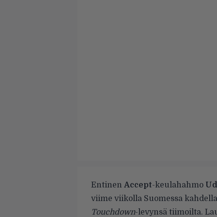
Entinen
Accept
-keulahahmo
Ud
viime viikolla Suomessa kahdell
Touchdown
-levynsä tiimoilta. L