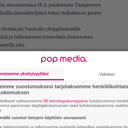
olla, sunnuntaina 18.2. puolestaan Tampereen
oilla lämmittelijänä toimi italialainen power
 Helsingin Vanhalla ylioppilastalolla
kiä ja taltioimassa tunnelmia kameransa
stella alta.
vostamme yksityisyyttäsi
Valintasi
semme suostumuksesi tarjotaksemme henkilökohtai
ökokemuksen
lellisesti valitsemamme
88 teknologiakumppania
hyödynnämme henkilö
semme paremman käyttäjäkokemuksen sekä kohdentaaksemme sisältöä
a.
ällä suostut tietojesi käyttöön seuraavasti
k
laitetunnisteita ja tallennamme evästeitä laitteellesi saadaksemme tie