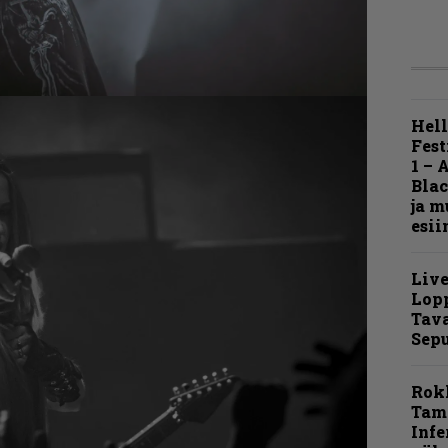
Hell
Fest
1 – 
Blac
ja m
esii
Live
Lop
Tava
Sepu
Rok
Tamp
Infe