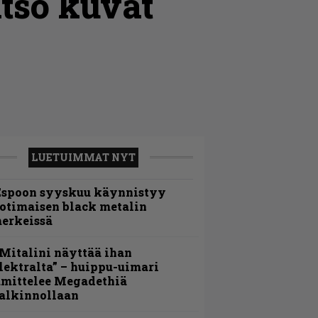
tso kuvat
LUETUIMMAT NYT
Espoon syyskuu käynnistyy
otimaisen black metalin
erkeissä
Mitalini näyttää ihan
lektralta” – huippu-uimari
amittelee Megadethiä
alkinnollaan