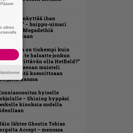
. Pääset
erkeissä
e
Mitalini näyttää ihan
lektralta” – huippu-uimari
n siihen
amittelee Megadethiä
uraavalla
alkinnollaan
Metallica on tiukempi kuin
oskaan ja te haluatte jonkun
ulikan yrittävän olla Hetfield?”
 Pepper Keenan muisteli
äytäntömme
nsimmäistä koesoittoaan
evijätin kanssa
unnianosoitus hyiselle
ohjolalle – Shining hyppäsi
eskelle kinoksia uudella
ideollaan
äin lähtee Ghostin Tobias
orgelta Accept – menossa