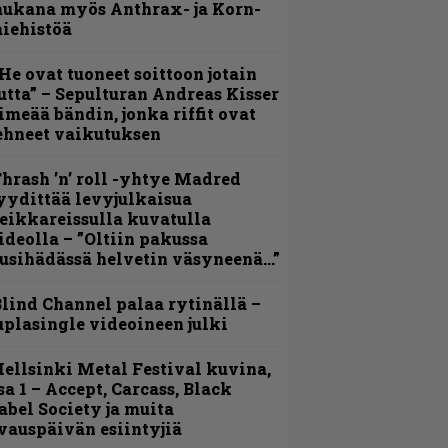
ukana myös Anthrax- ja Korn-
iehistöä
He ovat tuoneet soittoon jotain
utta” – Sepulturan Andreas Kisser
imeää bändin, jonka riffit ovat
ehneet vaikutuksen
hrash ’n’ roll -yhtye Madred
yydittää levyjulkaisua
eikkareissulla kuvatulla
ideolla – ”Oltiin pakussa
usihädässä helvetin väsyneenä…”
lind Channel palaa rytinällä –
uplasingle videoineen julki
ellsinki Metal Festival kuvina,
sa 1 – Accept, Carcass, Black
abel Society ja muita
vauspäivän esiintyjiä