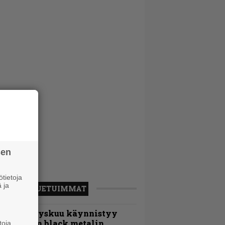
sen
tietoja
 ja
LUETUIMMAT
Espoon syyskuu käynnistyy
otimaisen black metalin
toja