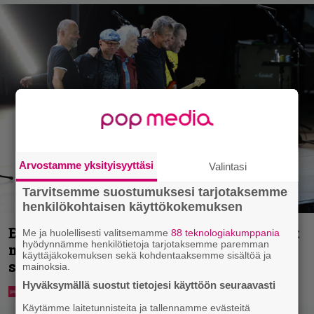
Arvostamme yksityisyyttäsi
Valintasi
Tarvitsemme suostumuksesi tarjotaksemme
henkilökohtaisen käyttökokemuksen
Eppu Normaalin jäähyväiset koskettivat
Me ja huolellisesti valitsemamme
88 teknologiakumppania
hyödynnämme henkilötietoja tarjotaksemme paremman
myös presidenttiä – Stubbin
käyttäjäkokemuksen sekä kohdentaaksemme sisältöä ja
sydämelliset kiitokset ihastuttavat
mainoksia.
Hyväksymällä suostut tietojesi käyttöön seuraavasti
Käytämme laitetunnisteita ja tallennamme evästeitä