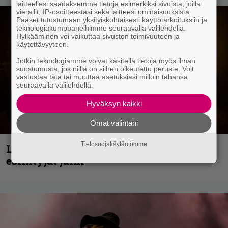
laitteellesi saadaksemme tietoja esimerkiksi sivuista, joilla
vierailit, IP-osoitteestasi sekä laitteesi ominaisuuksista.
Pääset tutustumaan yksityiskohtaisesti käyttötarkoituksiin ja
teknologiakumppaneihimme seuraavalla välilehdellä.
Hylkääminen voi vaikuttaa sivuston toimivuuteen ja
käytettävyyteen.
Jotkin teknologiamme voivat käsitellä tietoja myös ilman
suostumusta, jos niillä on siihen oikeutettu peruste. Voit
vastustaa tätä tai muuttaa asetuksiasi milloin tahansa
seuraavalla välilehdellä.
Hyväksyn kaikki
Omat valintani
Tietosuojakäytäntömme
Loppuvuoden Hellsinki Metal Cruisen
esiintyjät julki