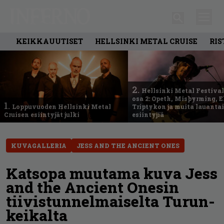
KEIKKAUUTISET
HELLSINKI METAL CRUISE
RIS
2.
Hellsinki Metal Festival
osa 2: Opeth, Misþyrming, E
1.
Loppuvuoden Hellsinki Metal
Triptykon ja muita lauanta
Cruisen esiintyjät julki
esiintyjiä
KUVAGALLERIA
JESS AND THE ANCIENT ONES
Katsopa muutama kuva Jess
and the Ancient Onesin
tiivistunnelmaiselta Turun-
keikalta