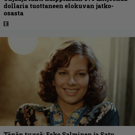
dollaria tuottaneen elokuvan jatko-
osasta
Tänän tv:ssä: Esko Salminen ja Satu