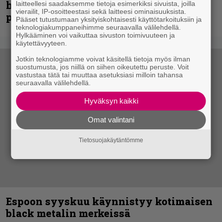
huippu-uimari jamittelee Megadethiä
laitteellesi saadaksemme tietoja esimerkiksi sivuista, joilla
vierailit, IP-osoitteestasi sekä laitteesi ominaisuuksista.
palkinnollaan
Pääset tutustumaan yksityiskohtaisesti käyttötarkoituksiin ja
teknologiakumppaneihimme seuraavalla välilehdellä.
Hylkääminen voi vaikuttaa sivuston toimivuuteen ja
käytettävyyteen.
Jotkin teknologiamme voivat käsitellä tietoja myös ilman
suostumusta, jos niillä on siihen oikeutettu peruste. Voit
vastustaa tätä tai muuttaa asetuksiasi milloin tahansa
seuraavalla välilehdellä.
Hyväksyn kaikki
Omat valintani
Tietosuojakäytäntömme
Espoon syyskuu käynnistyy kotimaisen
black metalin merkeissä