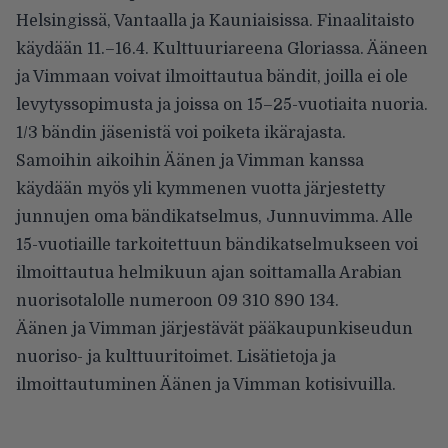
Helsingissä, Vantaalla ja Kauniaisissa. Finaalitaisto
käydään 11.–16.4. Kulttuuriareena Gloriassa. Ääneen
ja Vimmaan voivat ilmoittautua bändit, joilla ei ole
levytyssopimusta ja joissa on 15–25-vuotiaita nuoria.
1/3 bändin jäsenistä voi poiketa ikärajasta.
Samoihin aikoihin Äänen ja Vimman kanssa
käydään myös yli kymmenen vuotta järjestetty
junnujen oma bändikatselmus, Junnuvimma. Alle
15-vuotiaille tarkoitettuun bändikatselmukseen voi
ilmoittautua helmikuun ajan soittamalla Arabian
nuorisotalolle numeroon 09 310 890 134.
Äänen ja Vimman järjestävät pääkaupunkiseudun
nuoriso- ja kulttuuritoimet. Lisätietoja ja
ilmoittautuminen
Äänen ja Vimman kotisivuilla.