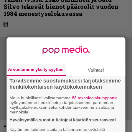
Silvo tekevät hienot pääroolit vuoden
1984 menestyselokuvassa
Arvostamme yksityisyyttäsi
Valintasi
Tarvitsemme suostumuksesi tarjotaksemme
henkilökohtaisen käyttökokemuksen
Me ja huolellisesti valitsemamme
88 teknologiakumppania
hyödynnämme henkilötietoja tarjotaksemme paremman
käyttäjäkokemuksen sekä kohdentaaksemme sisältöä ja
mainoksia.
Hyväksymällä suostut tietojesi käyttöön seuraavasti
”Mitalini näyttää ihan plektralta” –
Käytämme laitetunnisteita ja tallennamme evästeitä