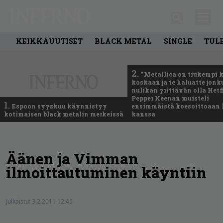
KEIKKAUUTISET
BLACK METAL
SINGLE
TUL
2.
”Metallica on tiukempi 
koskaan ja te haluatte jonk
nulikan yrittävän olla Hetfi
Pepper Keenan muisteli
1.
Espoon syyskuu käynnistyy
ensimmäistä koesoittoaan 
kotimaisen black metalin merkeissä
kanssa
Äänen ja Vimman
ilmoittautuminen käyntiin
Julkaistu:
3.2.2011 12:45