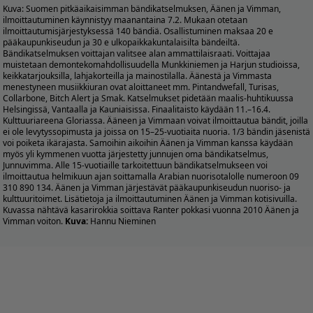
Kuva: Suomen pitkäaikaisimman bändikatselmuksen, Äänen ja Vimman,
ilmoittautuminen käynnistyy maanantaina 7.2.
Mukaan otetaan
ilmoittautumisjärjestyksessä 140 bändiä. Osallistuminen maksaa 20 e
pääkaupunkiseudun ja 30 e ulkopaikkakuntalaisilta bändeiltä.
Bändikatselmuksen voittajan valitsee alan ammattilaisraati. Voittajaa
muistetaan demontekomahdollisuudella Munkkiniemen ja Harjun studioissa,
keikkatarjouksilla, lahjakorteilla ja mainostilalla. Äänestä ja Vimmasta
menestyneen musiikkiuran ovat aloittaneet mm. Pintandwefall, Turisas,
Collarbone, Bitch Alert ja Smak. Katselmukset pidetään maalis-huhtikuussa
Helsingissä, Vantaalla ja Kauniaisissa. Finaalitaisto käydään 11.–16.4.
Kulttuuriareena Gloriassa. Ääneen ja Vimmaan voivat ilmoittautua bändit, joilla
ei ole levytyssopimusta ja joissa on 15–25-vuotiaita nuoria. 1/3 bändin jäsenistä
voi poiketa ikärajasta. Samoihin aikoihin Äänen ja Vimman kanssa käydään
myös yli kymmenen vuotta järjestetty junnujen oma bändikatselmus,
Junnuvimma. Alle 15-vuotiaille tarkoitettuun bändikatselmukseen voi
ilmoittautua helmikuun ajan soittamalla Arabian nuorisotalolle numeroon 09
310 890 134. Äänen ja Vimman järjestävät pääkaupunkiseudun nuoriso- ja
kulttuuritoimet. Lisätietoja ja ilmoittautuminen
Äänen ja Vimman kotisivuilla.
Kuvassa nähtävä kasarirokkia soittava Ranter pokkasi vuonna 2010 Äänen ja
Vimman voiton.
Kuva:
Hannu Nieminen