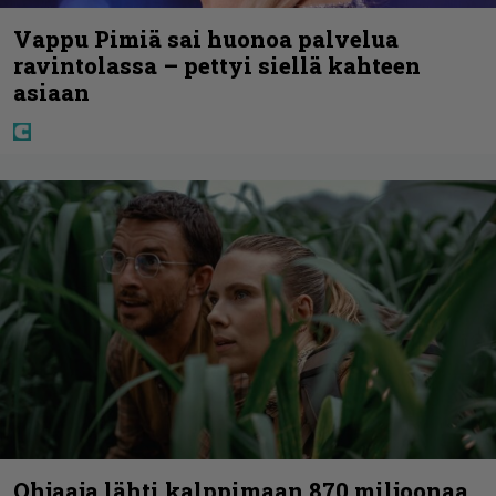
Vappu Pimiä sai huonoa palvelua
ravintolassa – pettyi siellä kahteen
asiaan
Ohjaaja lähti kalppimaan 870 miljoonaa