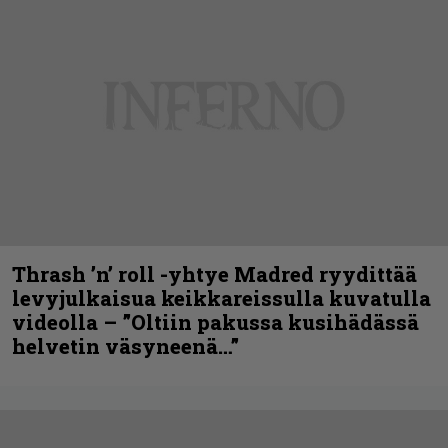
Thrash ’n’ roll -yhtye Madred ryydittää
levyjulkaisua keikkareissulla kuvatulla
videolla – ”Oltiin pakussa kusihädässä
helvetin väsyneenä…”