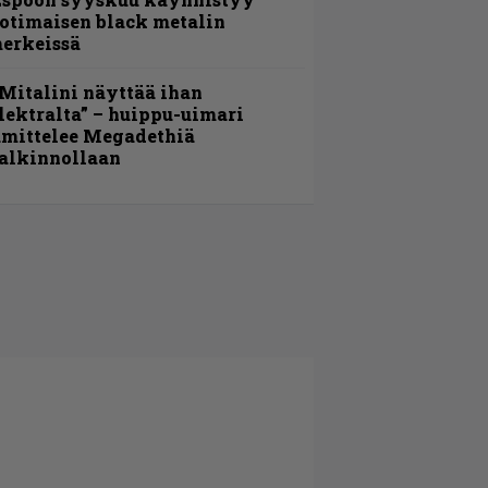
otimaisen black metalin
erkeissä
Mitalini näyttää ihan
lektralta” – huippu-uimari
amittelee Megadethiä
alkinnollaan