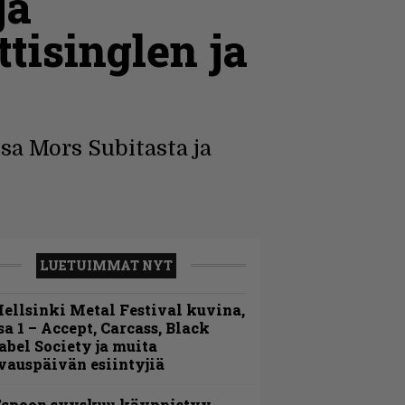
ja
tisinglen ja
sa Mors Subitasta ja
LUETUIMMAT NYT
ellsinki Metal Festival kuvina,
sa 1 – Accept, Carcass, Black
abel Society ja muita
vauspäivän esiintyjiä
Espoon syyskuu käynnistyy