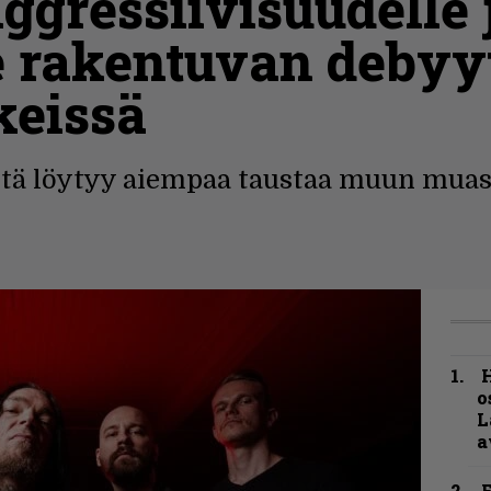
ggressiivisuudelle 
 rakentuvan debyyt
keissä
ltä löytyy aiempaa taustaa muun muas
H
o
L
a