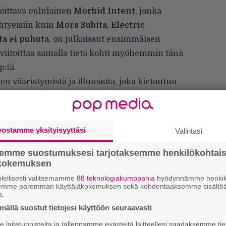
soittava oululainen
Morbid Intent
, jonka
yhtyeisiin kuin
Mors Subita
,
Electric
sta ei puhuta
, on julkaissut
ensimmäisen
viitoittaa samalla tietä kohti myöhemmin tänä
p:tä.
en vääristymistä ja illuusiota, joka kietoutuu
kanharmaa verho. Kappaleen lyriikat kuvaavat
e erottamaan totuutta valheesta: kaikki on
kuvien alle. Musikaalisesti kappale yhdistää
vostamme yksityisyyttäsi
Valintasi
diat ja intensiivisen tunnelman. Lopputulos on
suus, joka rakentuu sekä aggressiivisuudelle
semme suostumuksesi tarjotaksemme henkilökohtai
ökokemuksen
lellisesti valitsemamme
88 teknologiakumppania
hyödynnämme henkilö
semme paremman käyttäjäkokemuksen sekä kohdentaaksemme sisältöä
a.
ällä suostut tietojesi käyttöön seuraavasti
laitetunnisteita ja tallennamme evästeitä laitteellesi saadaksemme tie