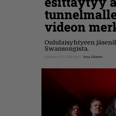
esittäytyy a
tunnelmalle
videon mer
Oululaisyhtyeen jäseni
Swansongista.
Julkaistu:
24.5.2026 09:47
Vesa Siltanen