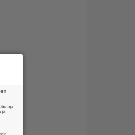
sen
tietoja
 ja
toja