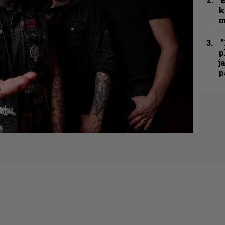
k
m
”
p
j
p