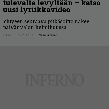
tulevalta levyltään – katso
uusi lyriikkavideo
Yhtyeen seuraava pitkäsoitto näkee
päivänvalon helmikuussa.
Julkaistu:
8.12.2017 09:38
Vesa Siltanen