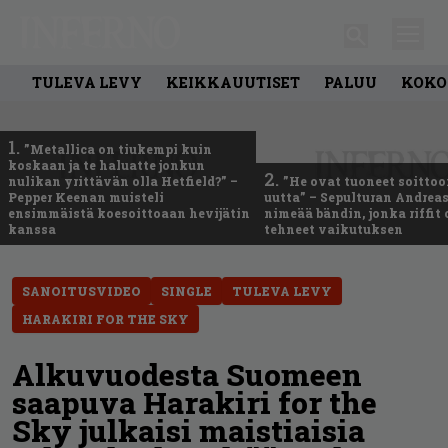
TULEVA LEVY
KEIKKAUUTISET
PALUU
KOKO
1.
”Metallica on tiukempi kuin
koskaan ja te haluatte jonkun
2.
nulikan yrittävän olla Hetfield?” –
”He ovat tuoneet soittoo
Pepper Keenan muisteli
uutta” – Sepulturan Andreas
ensimmäistä koesoittoaan hevijätin
nimeää bändin, jonka riffit
kanssa
tehneet vaikutuksen
SANOITUSVIDEO
SINGLE
TULEVA LEVY
HARAKIRI FOR THE SKY
Alkuvuodesta Suomeen
saapuva Harakiri for the
Sky julkaisi maistiaisia