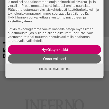
laitteellesi saadaksemme tietoja esimerkiksi sivuista, joilla
vierailit, IP-osoitteestasi sekä laitteesi ominaisuuksista.
Pääset tutustumaan yksityiskohtaisesti käyttötarkoituksiin ja
teknologiakumppaneihimme seuraavalla välilehdellä.
Hylkääminen voi vaikuttaa sivuston toimivuuteen ja
käytettävyyteen.
Jotkin teknologiamme voivat käsitellä tietoja myös ilman
suostumusta, jos niillä on siihen oikeutettu peruste. Voit
vastustaa tätä tai muuttaa asetuksiasi milloin tahansa
seuraavalla välilehdellä.
”En kadu mitään” – Rick Rozz ei tunne
katkeruutta siitä, ettei ollut mukana
Hyväksyn kaikki
Deathin debyytillä
Omat valintani
Tietosuojakäytäntömme