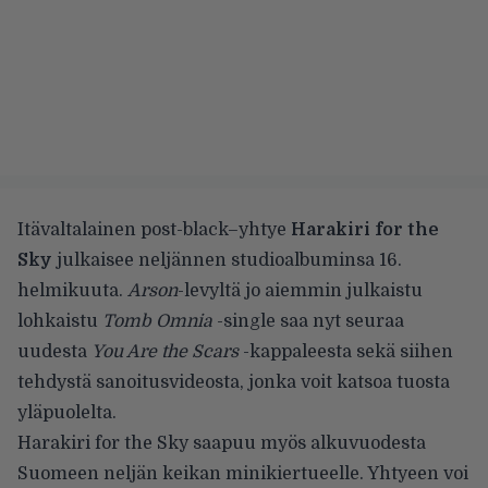
Itävaltalainen post-black–yhtye
Harakiri for the
Sky
julkaisee neljännen studioalbuminsa 16.
helmikuuta.
Arson
-levyltä jo aiemmin julkaistu
lohkaistu
Tomb Omnia
-single
saa nyt seuraa
uudesta
You Are the Scars
-kappaleesta sekä siihen
tehdystä sanoitusvideosta, jonka voit katsoa tuosta
yläpuolelta.
Harakiri for the Sky saapuu myös alkuvuodesta
Suomeen neljän keikan minikiertueelle. Yhtyeen voi