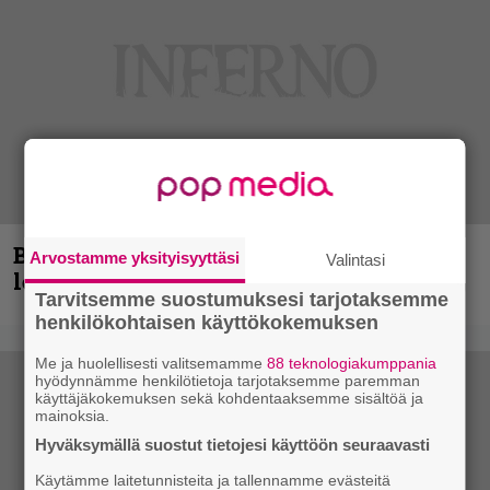
Blind Channel aktivoituu jälleen uuden
Arvostamme yksityisyyttäsi
Valintasi
levyn ja jäähallikeikan merkeissä
Tarvitsemme suostumuksesi tarjotaksemme
henkilökohtaisen käyttökokemuksen
Me ja huolellisesti valitsemamme
88 teknologiakumppania
hyödynnämme henkilötietoja tarjotaksemme paremman
käyttäjäkokemuksen sekä kohdentaaksemme sisältöä ja
mainoksia.
Hyväksymällä suostut tietojesi käyttöön seuraavasti
Käytämme laitetunnisteita ja tallennamme evästeitä