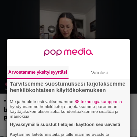
Arvostamme yksityisyyttäsi
Valintasi
Tarvitsemme suostumuksesi tarjotaksemme
henkilökohtaisen käyttökokemuksen
”Mitalini näyttää ihan plektralta” –
Me ja huolellisesti valitsemamme
88 teknologiakumppania
hyödynnämme henkilötietoja tarjotaksemme paremman
huippu-uimari jamittelee Megadethiä
käyttäjäkokemuksen sekä kohdentaaksemme sisältöä ja
palkinnollaan
mainoksia.
Hyväksymällä suostut tietojesi käyttöön seuraavasti
Käytämme laitetunnisteita ja tallennamme evästeitä