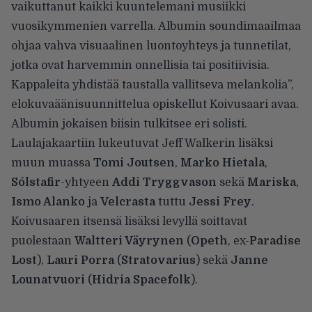
vaikuttanut kaikki kuuntelemani musiikki
vuosikymmenien varrella. Albumin soundimaailmaa
ohjaa vahva visuaalinen luontoyhteys ja tunnetilat,
jotka ovat harvemmin onnellisia tai positiivisia.
Kappaleita yhdistää taustalla vallitseva melankolia”,
elokuvaäänisuunnittelua opiskellut Koivusaari avaa.
Albumin jokaisen biisin tulkitsee eri solisti.
Laulajakaartiin lukeutuvat Jeff Walkerin lisäksi
muun muassa
Tomi Joutsen
,
Marko Hietala
,
Sólstafir
-yhtyeen
Addi Tryggvason
sekä
Mariska
,
Ismo Alanko
ja
Velcrasta
tuttu
Jessi Frey
.
Koivusaaren itsensä lisäksi levyllä soittavat
puolestaan
Waltteri Väyrynen
(
Opeth
, ex-
Paradise
Lost
),
Lauri Porra
(
Stratovarius
) sekä
Janne
Lounatvuori
(
Hidria Spacefolk
).