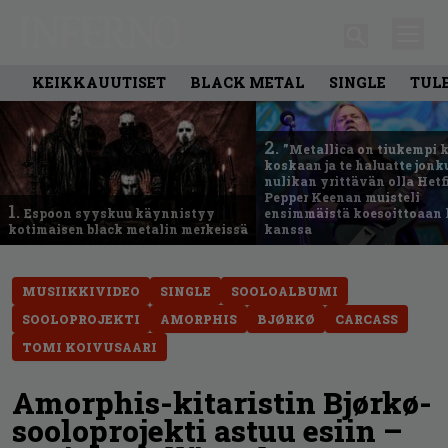
KEIKKAUUTISET
BLACK METAL
SINGLE
TUL
2.
”Metallica on tiukempi 
koskaan ja te haluatte jonk
nulikan yrittävän olla Hetfi
Pepper Keenan muisteli
1.
Espoon syyskuu käynnistyy
ensimmäistä koesoittoaan 
kotimaisen black metalin merkeissä
kanssa
MUSIIKKIVIDEO
SINGLE
SOOLOALBUMI
SOOLOPROJEKTI
AMORPHIS
BJØRKØ
CARCASS
TOMI KOIVUSAARI
Amorphis-kitaristin Bjørkø-
sooloprojekti astuu esiin –