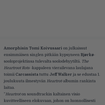
Amorphisin Tomi Koivusaari
on julkaissut
ensimmäisen singlen pitkään kypsyneen
Bjørkø
-
sooloprojektinsa tulevalta soolodebyytiltä.
The
Heartroot Rots
-kappaleen vierailevana laulajana
toimii
Carcassista
tuttu
Jeff Walker
ja se edustaa 1.
joulukuuta ilmestyvän
Heartrot
-albumin rankinta
laitaa.
”
Heartrot
on soundtrackin kaltainen visio
kuvitteelliseen elokuvaan, johon on luonnollisesti