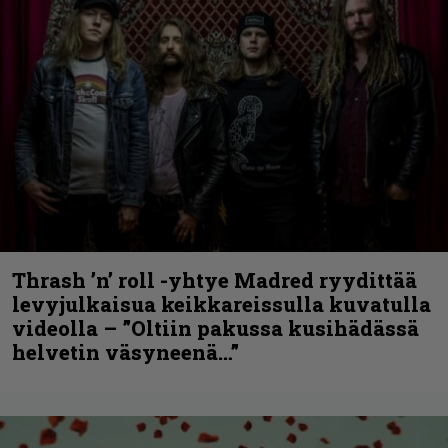
Thrash ’n’ roll -yhtye Madred ryydittää
levyjulkaisua keikkareissulla kuvatulla
videolla – ”Oltiin pakussa kusihädässä
helvetin väsyneenä…”