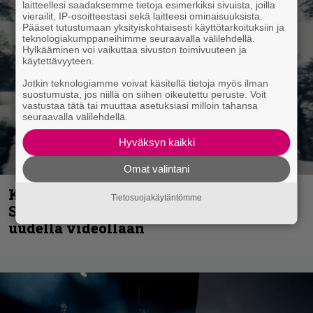
laitteellesi saadaksemme tietoja esimerkiksi sivuista, joilla
vierailit, IP-osoitteestasi sekä laitteesi ominaisuuksista.
Pääset tutustumaan yksityiskohtaisesti käyttötarkoituksiin ja
teknologiakumppaneihimme seuraavalla välilehdellä.
Hylkääminen voi vaikuttaa sivuston toimivuuteen ja
käytettävyyteen.
Jotkin teknologiamme voivat käsitellä tietoja myös ilman
suostumusta, jos niillä on siihen oikeutettu peruste. Voit
vastustaa tätä tai muuttaa asetuksiasi milloin tahansa
seuraavalla välilehdellä.
Hyväksyn kaikki
Omat valintani
Kunnianosoitus hyiselle Pohjolalle –
Tietosuojakäytäntömme
Shining hyppäsi keskelle kinoksia
uudella videollaan