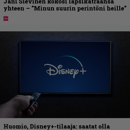
Jani Sievinen kokosi lapsikatraansa
yhteen – ”Minun suurin perintöni heille”
Huomio, Disney+-tilaaja: saatat olla