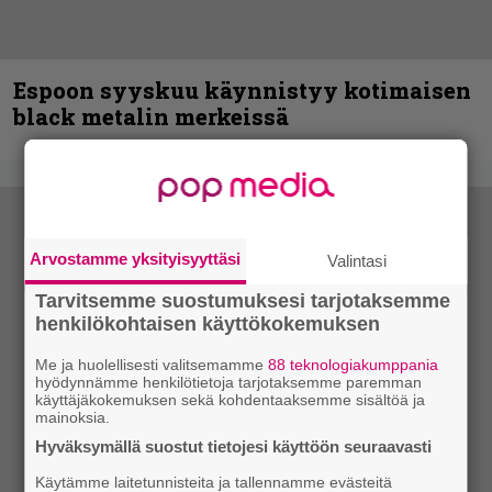
Espoon syyskuu käynnistyy kotimaisen
black metalin merkeissä
Arvostamme yksityisyyttäsi
Valintasi
Tarvitsemme suostumuksesi tarjotaksemme
henkilökohtaisen käyttökokemuksen
Me ja huolellisesti valitsemamme
88 teknologiakumppania
hyödynnämme henkilötietoja tarjotaksemme paremman
käyttäjäkokemuksen sekä kohdentaaksemme sisältöä ja
mainoksia.
Hyväksymällä suostut tietojesi käyttöön seuraavasti
Käytämme laitetunnisteita ja tallennamme evästeitä