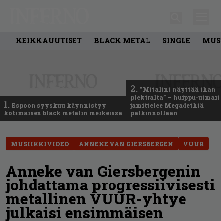
KEIKKAUUTISET
BLACK METAL
SINGLE
MUS
2.
”Mitalini näyttää ihan
plektralta” – huippu-uimari
1.
Espoon syyskuu käynnistyy
jamittelee Megadethiä
kotimaisen black metalin merkeissä
palkinnollaan
MUSIIKKIVIDEO
ANNEKE VAN GIERSBERGEN
VUUR
Anneke van Giersbergenin
johdattama progressiivisesti
metallinen VUUR-yhtye
julkaisi ensimmäisen