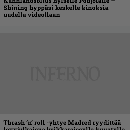
Kunnianosoitus hyiselle Pohjolalle –
Shining hyppäsi keskelle kinoksia
uudella videollaan
Thrash ’n’ roll -yhtye Madred ryydittää
levyjulkaisua keikkareissulla kuvatulla