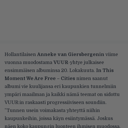
Hollantilaisen
Anneke van Giersbergenin
viime
vuonna muodostama
VUUR
-yhtye julkaisee
ensimmäisen albuminsa 20. Lokakuuta.
In This
Moment We Are Free – Cities
nimen saanut
albumi vie kuulijansa eri kaupunkien tunnelmiin
ympäri maailman ja kaikki nämä teemat on sidottu
VUUR:in raskaasti progressiiviseen soundiin.
”Tunnen usein voimakasta yhteyttä niihin
kaupunkeihin, joissa käyn esiintymässä. Joskus
näen koko kaupungin luonteen ihmisen muodossa,