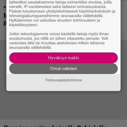
laitteellesi saadaksemme tietoja esimerkiksi sivuista, joilla
vierailit, IP-osoitteestasi sekä laitteesi ominaisuuksista.
”Mitalini näyttää ihan plektralta” –
Pääset tutustumaan yksityiskohtaisesti käyttötarkoituksiin ja
huippu-uimari jamittelee Megadethiä
teknologiakumppaneihimme seuraavalla välilehdellä.
Hylkääminen voi vaikuttaa sivuston toimivuuteen ja
palkinnollaan
käytettävyyteen.
Jotkin teknologiamme voivat käsitellä tietoja myös ilman
suostumusta, jos niillä on siihen oikeutettu peruste. Voit
vastustaa tätä tai muuttaa asetuksiasi milloin tahansa
seuraavalla välilehdellä.
Hyväksyn kaikki
Omat valintani
Tietosuojakäytäntömme