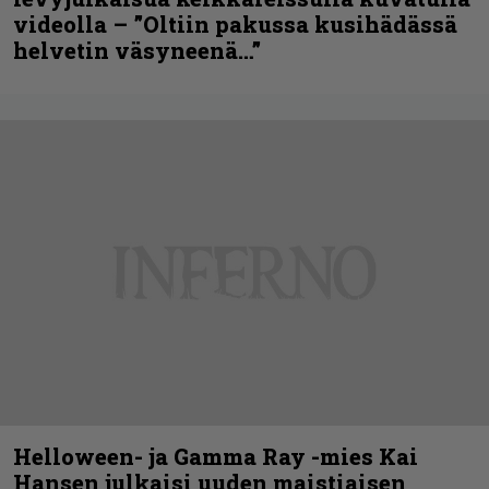
videolla – ”Oltiin pakussa kusihädässä
helvetin väsyneenä…”
Helloween- ja Gamma Ray -mies Kai
Hansen julkaisi uuden maistiaisen