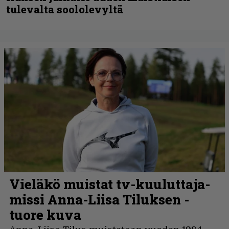
tulevalta soololevyltä