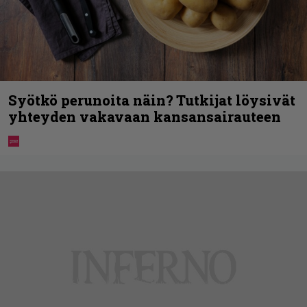
Syötkö perunoita näin? Tutkijat löysivät
yhteyden vakavaan kansansairauteen