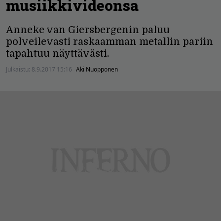
musiikkivideonsa
Anneke van Giersbergenin paluu
polveilevasti raskaamman metallin pariin
tapahtuu näyttävästi.
Julkaistu:
8.9.2017 15:16
Aki Nuopponen