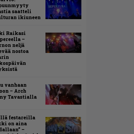
puunmyyty
stia saatteli
lturan ikiuneen
ki Raikasi
ereella –
rnon neljä
evää nostoa
arin
kospäivän
yksistä
uu vanhaan
toon – Arch
my Tavastialla
llä festareilla
ki on aina
allaan” –