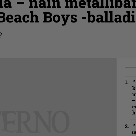
la – näin metallibä
Beach Boys -balladi
?
”
k
n
–
e
h
”
u