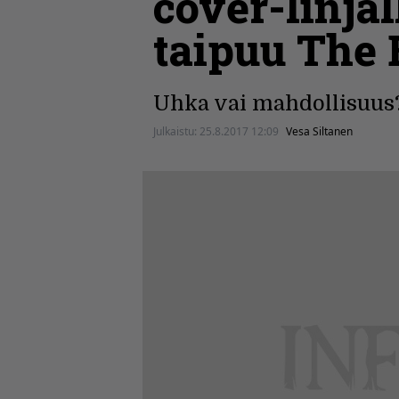
cover-linjal
taipuu The 
Uhka vai mahdollisuus
Julkaistu:
25.8.2017 12:09
Vesa Siltanen