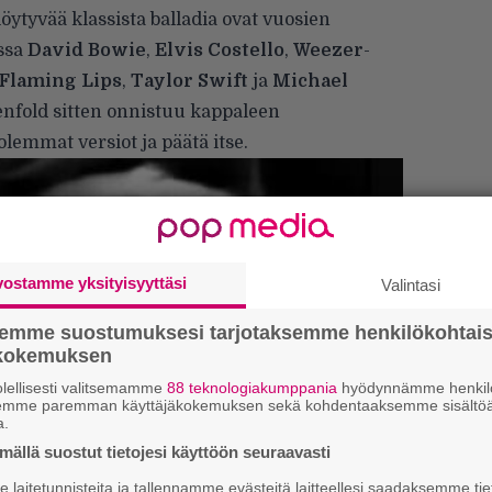
öytyvää klassista balladia ovat vuosien
ssa
David Bowie
,
Elvis Costello
,
Weezer
-
Flaming Lips
,
Taylor Swift
ja
Michael
enfold sitten onnistuu kappaleen
lemmat versiot ja päätä itse.
vostamme yksityisyyttäsi
Valintasi
semme suostumuksesi tarjotaksemme henkilökohtai
ökokemuksen
lellisesti valitsemamme
88 teknologiakumppania
hyödynnämme henkilö
semme paremman käyttäjäkokemuksen sekä kohdentaaksemme sisältöä
a.
”
ällä suostut tietojesi käyttöön seuraavasti
k
n
laitetunnisteita ja tallennamme evästeitä laitteellesi saadaksemme tie