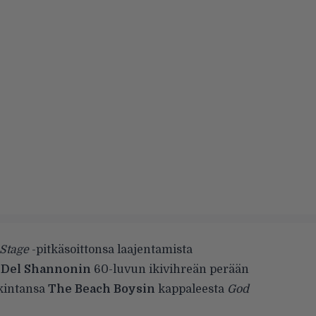
Stage
-pitkäsoittonsa laajentamista
a
Del Shannonin
60-luvun ikivihreän perään
lkintansa
The Beach Boysin
kappaleesta
God