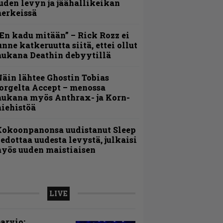
uden levyn ja jäähallikeikan
erkeissä
En kadu mitään” – Rick Rozz ei
unne katkeruutta siitä, ettei ollut
ukana Deathin debyytillä
äin lähtee Ghostin Tobias
orgelta Accept – menossa
ukana myös Anthrax- ja Korn-
iehistöä
Kokoonpanonsa uudistanut Sleep
iedottaa uudesta levystä, julkaisi
yös uuden maistiaisen
LIVE
arvio: