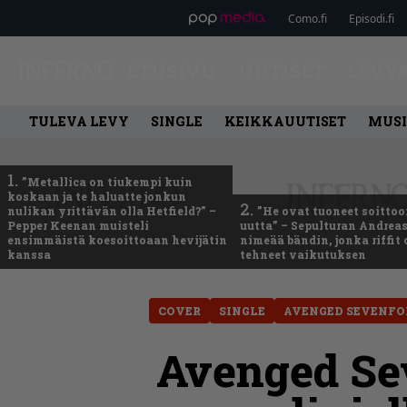
Como.fi
Episodi.fi
ETUSIVU
UUTISET
LEVY
TULEVA LEVY
SINGLE
KEIKKAUUTISET
MUSI
1.
”Metallica on tiukempi kuin
koskaan ja te haluatte jonkun
2.
nulikan yrittävän olla Hetfield?” –
”He ovat tuoneet soittoo
Pepper Keenan muisteli
uutta” – Sepulturan Andreas
ensimmäistä koesoittoaan hevijätin
nimeää bändin, jonka riffit
kanssa
tehneet vaikutuksen
COVER
SINGLE
AVENGED SEVENFO
Avenged Sev