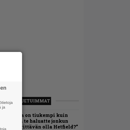
sen
LUETUIMMAT
tietoja
 ja
Metallica on tiukempi kuin
oskaan ja te haluatte jonkun
ulikan yrittävän olla Hetfield?”
toja