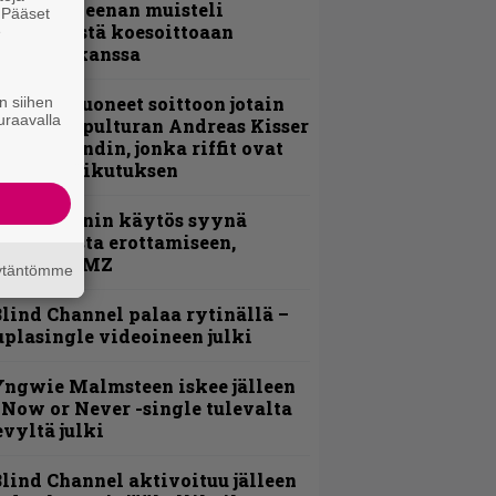
 Pepper Keenan muisteli
. Pääset
nsimmäistä koesoittoaan
e
evijätin kanssa
He ovat tuoneet soittoon jotain
n siihen
uraavalla
utta” – Sepulturan Andreas Kisser
imeää bändin, jonka riffit ovat
ehneet vaikutuksen
id Wilsonin käytös syynä
lipknotista erottamiseen,
aportoi TMZ
äytäntömme
lind Channel palaa rytinällä –
uplasingle videoineen julki
ngwie Malmsteen iskee jälleen
 Now or Never -single tulevalta
evyltä julki
lind Channel aktivoituu jälleen