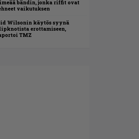
imeää bändin, jonka riffit ovat
ehneet vaikutuksen
id Wilsonin käytös syynä
lipknotista erottamiseen,
aportoi TMZ