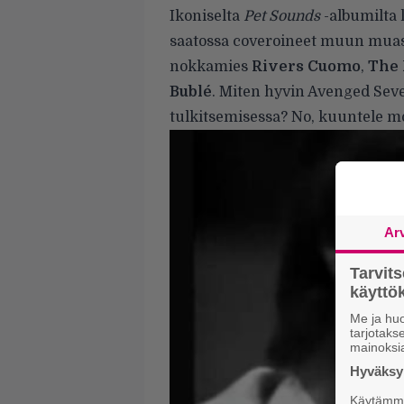
Ikoniselta
Pet Sounds
-albumilta l
saatossa coveroineet muun mua
nokkamies
Rivers Cuomo
,
The 
Bublé
. Miten hyvin Avenged Sev
tulkitsemisessa? No, kuuntele mo
Ar
Tarvit
käytt
Me ja huo
tarjotak
mainoksi
Hyväksym
Käytämme 