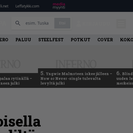
i.net
Leffatykki.com
PA
Etsi
KIRJAUDU
ERO
PALUU
STEELFEST
POTKUT
COVER
KOK
5.
6.
Yngwie Malmsteen iskee jälleen –
Blind
palaa rytinällä –
Now or Never -single tulevalta
uuden le
neen julki
levyltä julki
merkeis
isella