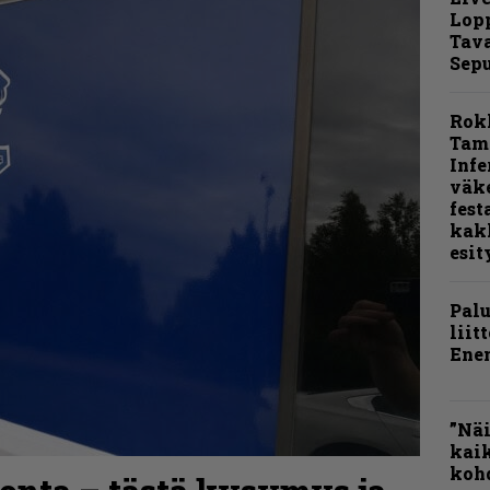
Lop
Tava
Sepu
Rok
Tamp
Infe
väk
fest
kak
esit
Pal
liit
Ene
”Näi
kaik
kohd