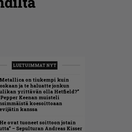
ndiltä
LUETUIMMAT NYT
Metallica on tiukempi kuin
oskaan ja te haluatte jonkun
ulikan yrittävän olla Hetfield?”
 Pepper Keenan muisteli
nsimmäistä koesoittoaan
evijätin kanssa
He ovat tuoneet soittoon jotain
utta” – Sepulturan Andreas Kisser