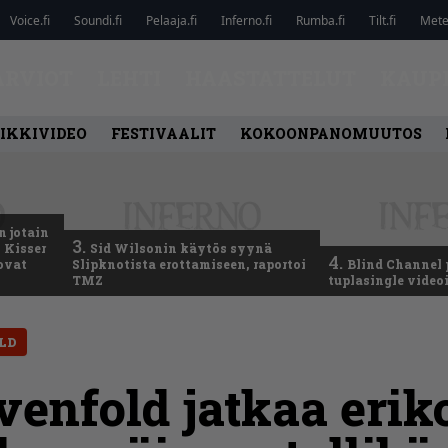
Voice.fi
Soundi.fi
Pelaaja.fi
Inferno.fi
Rumba.fi
Tilt.fi
Metel
ARVIOT
LEHTI
HAASTATTELUT
KAUP
IKKIVIDEO
FESTIVAALIT
KOKOONPANOMUUTOS
n jotain
3.
 Kisser
Sid Wilsonin käytös syynä
4.
 ovat
Slipknotista erottamiseen, raportoi
Blind Channel 
TMZ
tuplasingle videoi
LD
enfold jatkaa eriko