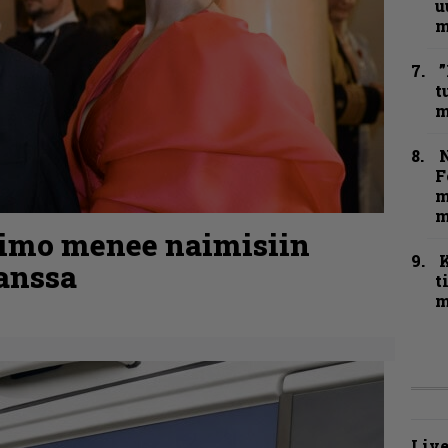
u
m
”
t
m
N
F
m
m
kimo menee naimisiin
anssa
t
m
Live