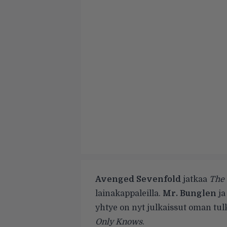
Avenged Sevenfold
jatkaa
The 
lainakappaleilla.
Mr. Bunglen
j
yhtye on nyt julkaissut oman tu
Only Knows
.