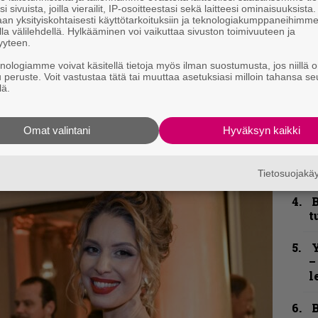
–
i sivuista, joilla vierailit, IP-osoitteestasi sekä laitteesi ominaisuuksista
e
an yksityiskohtaisesti käyttötarkoituksiin ja teknologiakumppaneihimm
la välilehdellä. Hylkääminen voi vaikuttaa sivuston toimivuuteen ja
h
yyteen.
kirje ja tiedät mistä kahvitauolla puhutaan!
”
knologiamme voivat käsitellä tietoja myös ilman suostumusta, jos niillä o
et ja puheenaiheet suoraan sähköpostiin
u peruste. Voit vastustaa tätä tai muuttaa asetuksiasi milloin tahansa se
u
lä.
n
t
Omat valintani
Hyväksyn kaikki
S
S
r
Tietosuojak
B
t
Y
–
l
B