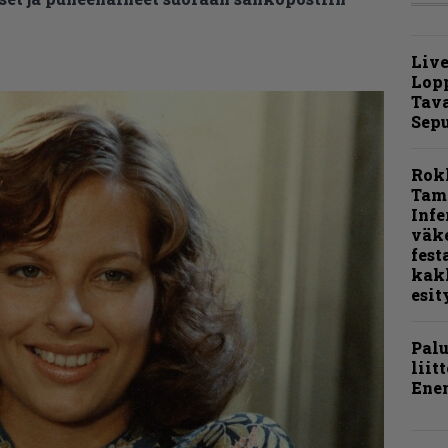
Live
Lop
Tava
Sepu
Rok
Tamp
Infe
väk
fest
kak
esit
Pal
liit
Ene