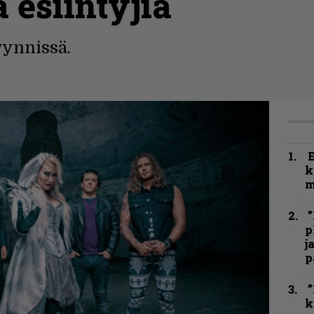
ä esiintyjiä
yynnissä.
k
m
”
p
j
p
”
k