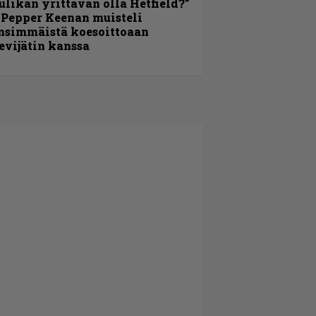
ulikan yrittävän olla Hetfield?”
 Pepper Keenan muisteli
nsimmäistä koesoittoaan
evijätin kanssa