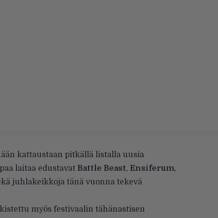
än kattaustaan pitkällä listalla uusia
paa laitaa edustavat
Battle Beast
,
Ensiferum
,
kä juhlakeikkoja tänä vuonna tekevä
kistettu myös festivaalin tähänastisen