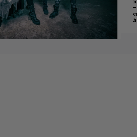
n
–
e
h