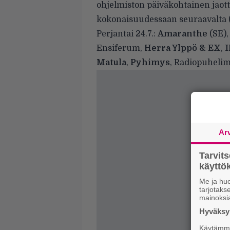
ohjelmiston päiväkohtainen jaotte
kokonaisuudessaan seuraavalta (
Perjantai 24.7.:
Amaranthe
(SE)
Ensiferum,
Herra Ylppö & EX
,
I
Matula
,
Pyhimys
, Radiopuhelim
Ar
Tarvit
käytt
Me ja huo
tarjotak
mainoksi
Hyväksym
Käytämme 