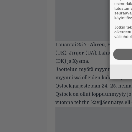
esimerkiks
tutustuma
seuraaval
käytettäv
Jotkin te
oikeutett
välilehdel
Lauantai 25.7.:
Abreu
, Battle Bea
(UK),
Jinjer
(UA), Lähiöbotox,
Ma
(DK) ja Xysma.
Jaottelun myötä myyntiin on lait
myynnissä olleiden kahden päivä
Qstock järjestetään 24.-25. hein
Qstock on ollut loppuunmyyty jo
vuonna tehtiin kävijäennätys eli