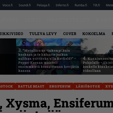
Voice.fi
Soundi.fi
Pelaaja.fi
Inferno.fi
Rumba.fi
Tilt.fi
Metel
ARVIOT
LEHTI
HAASTATTELUT
KAUP
IIKKIVIDEO
TULEVA LEVY
COVER
KOKOELMA
3.
”Metallica on tiukempi kuin
koskaan ja te haluatte jonkun
4.
nulikan yrittävän olla Hetfield?” –
Kunnianosoitus
Pepper Keenan muisteli
Pohjolalle – Shin
ensimmäistä koesoittoaan hevijätin
keskelle kinoksia
kanssa
videollaan
QSTOCK
BATTLE BEAST
ENSIFERUM
LÄHIÖBOTOX
XY
t, Xysma, Ensiferu