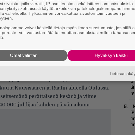
i sivuista, joilla vierailit, IP-osoitteestasi sekä laitteesi ominaisuuksista
p
an yksityiskohtaisesti käyttötarkoituksiin ja teknologiakumppaneihimm
j
la välilehdellä. Hylkääminen voi vaikuttaa sivuston toimivuuteen ja
p
yyteen.
knologiamme voivat käsitellä tietoja myös ilman suostumusta, jos niillä o
”
u peruste. Voit vastustaa tätä tai muuttaa asetuksiasi milloin tahansa se
k
lä.
n
st,
Chisu
,
Cledos
,
J. Karjalainen
,
JC Stewart
–
riska
,
Sanni
,
The Darkness
(UK),
Volbeat
e
Omat valintani
Hyväksyn kaikki
h
ettu nyt myös päiväliput jo aiemmin
Tietosuojak
K
n lippujen lisäksi. Liput myy
Ticketmaster
.
P
k
äkuuta Kuusisaaren ja Raatin alueella Oulussa.
v
 seitsemänä perättäisenä kesänä ja viime
 40 000 juhlijaa kahden päivän aikana.
N
F
m
m