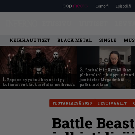
Como.fi
Episodi.fi
ETUSIVU
UUTISET
LEVY
KEIKKAUUTISET
BLACK METAL
SINGLE
MUS
2.
”Mitalini näyttää ihan
plektralta” – huippu-uimari
1.
Espoon syyskuu käynnistyy
jamittelee Megadethiä
kotimaisen black metalin merkeissä
palkinnollaan
FESTARIKESÄ 2020
FESTIVAALIT
Battle Beas