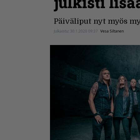
julkisti lisä
Päiväliput nyt myös m
Julkaistu:
30.1.2020 09:37
Vesa Siltanen