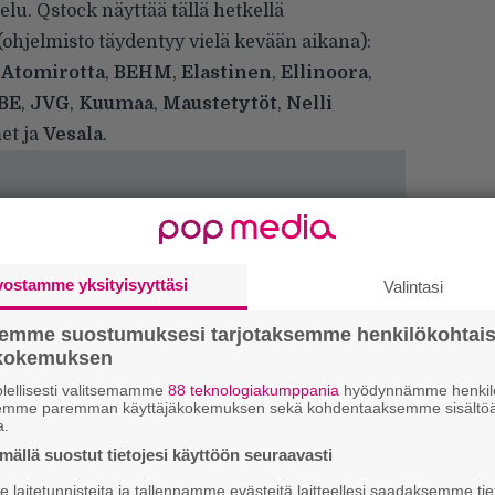
lu. Qstock näyttää tällä hetkellä
ohjelmisto täydentyy vielä kevään aikana):
,
Atomirotta
,
BEHM
,
Elastinen
,
Ellinoora
,
BE
,
JVG
,
Kuumaa
,
Maustetytöt
,
Nelli
et ja
Vesala
.
vostamme yksityisyyttäsi
Valintasi
semme suostumuksesi tarjotaksemme henkilökohtai
ökokemuksen
lellisesti valitsemamme
88 teknologiakumppania
hyödynnämme henkilö
semme paremman käyttäjäkokemuksen sekä kohdentaaksemme sisältöä
k
a.
m
ällä suostut tietojesi käyttöön seuraavasti
”
laitetunnisteita ja tallennamme evästeitä laitteellesi saadaksemme tie