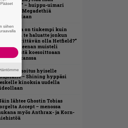
. Pääset
lektralta” – huippu-uimari
e
amittelee Megadethiä
alkinnollaan
n siihen
Metallica on tiukempi kuin
uraavalla
oskaan ja te haluatte jonkun
ulikan yrittävän olla Hetfield?”
 Pepper Keenan muisteli
nsimmäistä koesoittoaan
evijätin kanssa
äytäntömme
unnianosoitus hyiselle
ohjolalle – Shining hyppäsi
eskelle kinoksia uudella
ideollaan
äin lähtee Ghostin Tobias
orgelta Accept – menossa
ukana myös Anthrax- ja Korn-
iehistöä