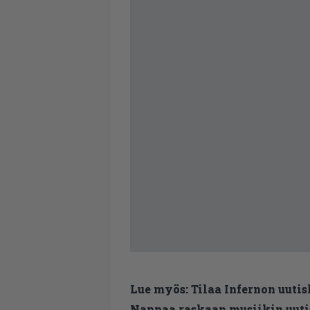
Lue myös:
Tilaa Infernon uutis
Nappaa raskaan musiikin uutis