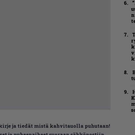
”
u
n
t
T
r
k
v
k
B
t
K
m
s
kirje ja tiedät mistä kahvitauolla puhutaan!
et ja puheenaiheet suoraan sähköpostiin