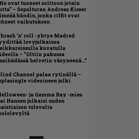
He ovat tuoneet soittoon jotain
utta” – Sepulturan Andreas Kisser
imeää bändin, jonka riffit ovat
ehneet vaikutuksen
hrash ’n’ roll -yhtye Madred
yydittää levyjulkaisua
eikkareissulla kuvatulla
ideolla – ”Oltiin pakussa
usihädässä helvetin väsyneenä…”
lind Channel palaa rytinällä –
uplasingle videoineen julki
Helloween- ja Gamma Ray -mies
ai Hansen julkaisi uuden
aistiaisen tulevalta
oololevyltä