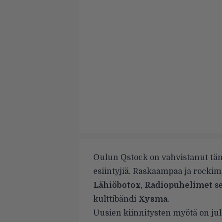
Oulun Qstock on vahvistanut tänä
esiintyjiä. Raskaampaa ja rockim
Lähiöbotox
,
Radiopuhelimet
se
kulttibändi
Xysma
.
Uusien kiinnitysten myötä on jul