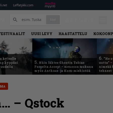
i.net
Leffatykki.com
PA
Etsi
KIRJAUDU
FESTIVAALIT
UUSI LEVY
HAASTATTELU
KOKOON
6.
 hyiselle
”He o
5.
ing hyppäsi
Näin lähtee Ghostin Tobias
uutta” –
 uudella
Forgelta Accept – menossa mukana
nimeää b
myös Anthrax- ja Korn-miehistöä
tehneet
SMA
m… – Qstock