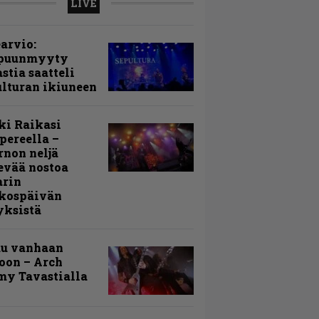
LIVE
arvio:
puunmyyty
stia saatteli
lturan ikiuneen
ki Raikasi
ereella –
rnon neljä
evää nostoa
arin
kospäivän
yksistä
uu vanhaan
toon – Arch
my Tavastialla