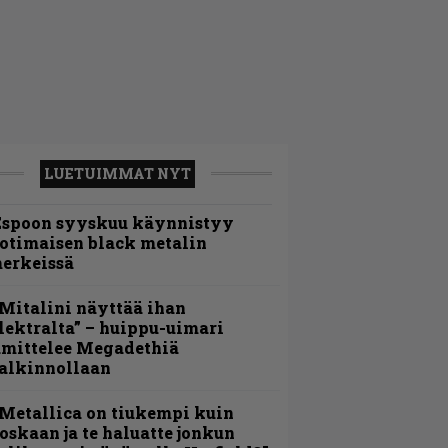
LUETUIMMAT NYT
Espoon syyskuu käynnistyy
otimaisen black metalin
erkeissä
Mitalini näyttää ihan
lektralta” – huippu-uimari
amittelee Megadethiä
alkinnollaan
Metallica on tiukempi kuin
oskaan ja te haluatte jonkun