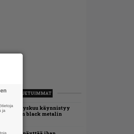
sen
LUETUIMMAT
tietoja
Espoon syyskuu käynnistyy
 ja
otimaisen black metalin
erkeissä
Mitalini näyttää ihan
toja