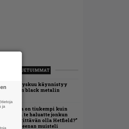
LUETUIMMAT
Espoon syyskuu käynnistyy
sen
otimaisen black metalin
erkeissä
tietoja
 ja
Metallica on tiukempi kuin
oskaan ja te haluatte jonkun
ulikan yrittävän olla Hetfield?”
 Pepper Keenan muisteli
toja