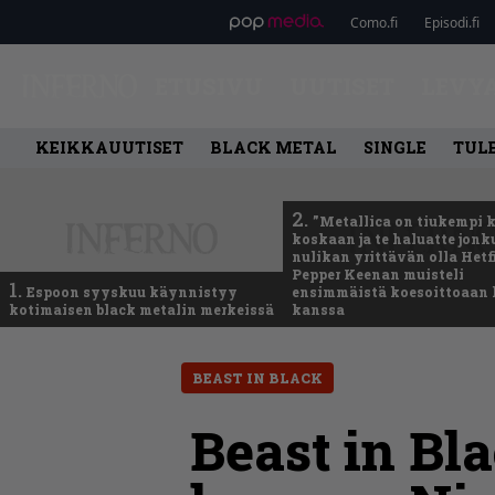
Como.fi
Episodi.fi
ETUSIVU
UUTISET
LEVY
KEIKKAUUTISET
BLACK METAL
SINGLE
TUL
2.
”Metallica on tiukempi 
koskaan ja te haluatte jonk
nulikan yrittävän olla Hetfi
Pepper Keenan muisteli
1.
Espoon syyskuu käynnistyy
ensimmäistä koesoittoaan 
kotimaisen black metalin merkeissä
kanssa
BEAST IN BLACK
Beast in Bla