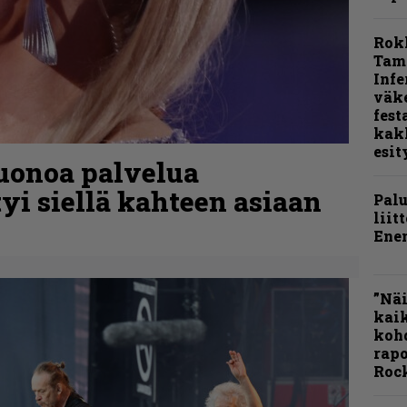
Rok
Tamp
Infe
väk
fest
kak
esit
uonoa palvelua
tyi siellä kahteen asiaan
Pal
liit
Ene
”Näi
kaik
kohd
rapo
Rock