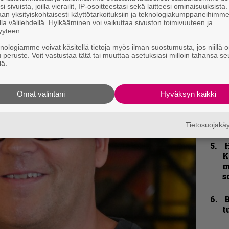
e
i sivuista, joilla vierailit, IP-osoitteestasi sekä laitteesi ominaisuuksista
h
an yksityiskohtaisesti käyttötarkoituksiin ja teknologiakumppaneihimm
la välilehdellä. Hylkääminen voi vaikuttaa sivuston toimivuuteen ja
yyteen.
”
knologiamme voivat käsitellä tietoja myös ilman suostumusta, jos niillä o
u
u peruste. Voit vastustaa tätä tai muuttaa asetuksiasi milloin tahansa se
n
lä.
t
N
Omat valintani
Hyväksyn kaikki
F
m
m
Tietosuojak
K
m
s
B
t