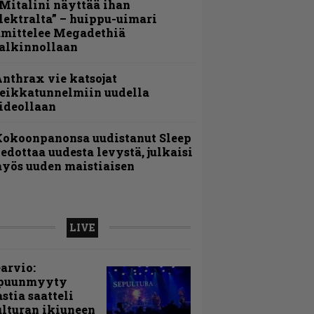
Mitalini näyttää ihan
lektralta” – huippu-uimari
amittelee Megadethiä
alkinnollaan
nthrax vie katsojat
eikkatunnelmiin uudella
ideollaan
Kokoonpanonsa uudistanut Sleep
iedottaa uudesta levystä, julkaisi
yös uuden maistiaisen
LIVE
arvio:
puunmyyty
stia saatteli
lturan ikiuneen