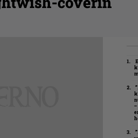
htwish-coverin
k
m
”
k
n
–
e
h
”