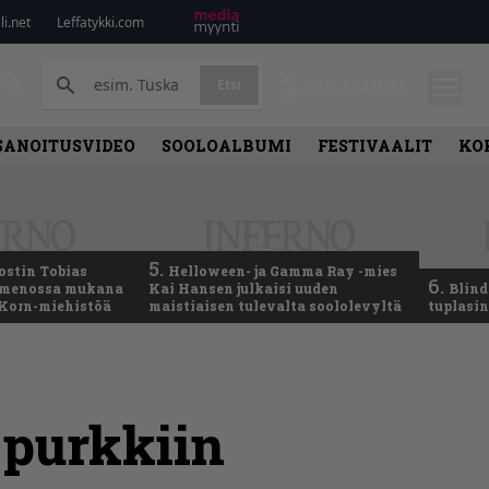
i.net
Leffatykki.com
PA
Etsi
KIRJAUDU
SANOITUSVIDEO
SOOLOALBUMI
FESTIVAALIT
KO
5.
ostin Tobias
Helloween- ja Gamma Ray -mies
6.
– menossa mukana
Kai Hansen julkaisi uuden
Blind
 Korn-miehistöä
maistiaisen tulevalta soololevyltä
tuplasin
i purkkiin