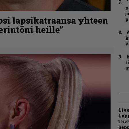
”
p
j
osi lapsikatraansa yhteen
p
rintöni heille”
A
k
v
t
m
Live
Lop
Tava
Sepu