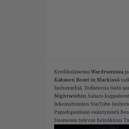
Kreikkalaisessa
Wardrumissa
ja
Kabasen Beast in Blackissä
vai
laulumiehiä. Todisteena tästä a
Nightwishin
Sahara
-kappaleest
lukemattomien YouTube-lauluvid
Papadopoulosin esiintymistä Beas
Suomessa tulevan
heinäkuun Tus