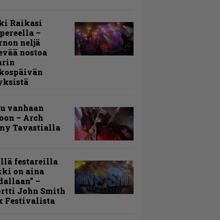
ki Raikasi
ereella –
rnon neljä
evää nostoa
arin
kospäivän
yksistä
uu vanhaan
toon – Arch
my Tavastialla
llä festareilla
ki on aina
allaan” –
rtti John Smith
 Festivalista