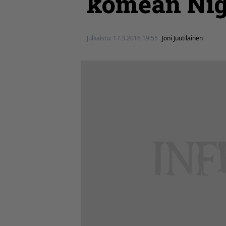
komean Nig
Julkaistu:
17.3.2016 19:55
Joni Juutilainen