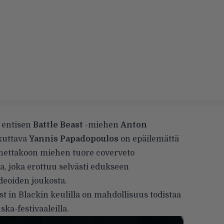
 entisen
Battle Beast
-miehen
Anton
kuttava
Yannis Papadopoulos
on epäilemättä
nnettakoon miehen tuore coverveto
a, joka erottuu selvästi edukseen
eoiden joukosta.
t in Blackin keulilla on mahdollisuus todistaa
ka-festivaaleilla.