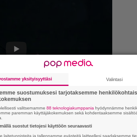
vostamme yksityisyyttäsi
Valintasi
semme suostumuksesi tarjotaksemme henkilökohtai
k
ökokemuksen
m
lellisesti valitsemamme
88 teknologiakumppania
hyödynnämme henkilö
kirje ja tiedät mistä kahvitauolla puhutaan!
semme paremman käyttäjäkokemuksen sekä kohdentaaksemme sisältöä
”
a.
et ja puheenaiheet suoraan sähköpostiin
k
ällä suostut tietojesi käyttöön seuraavasti
n
–
laitetunnisteita ja tallennamme evästeitä laitteellesi saadaksemme tie