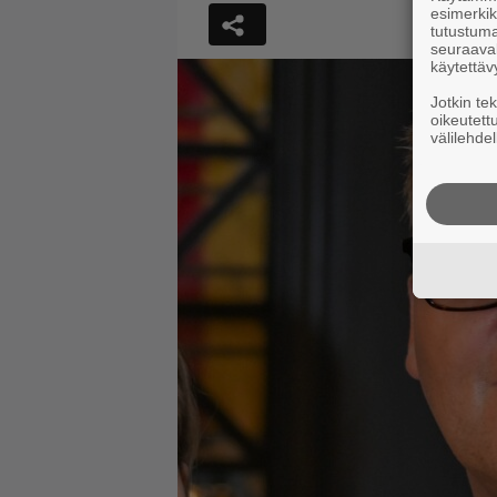
esimerkiks
tutustuma
seuraaval
käytettäv
Jotkin te
oikeutett
välilehdel