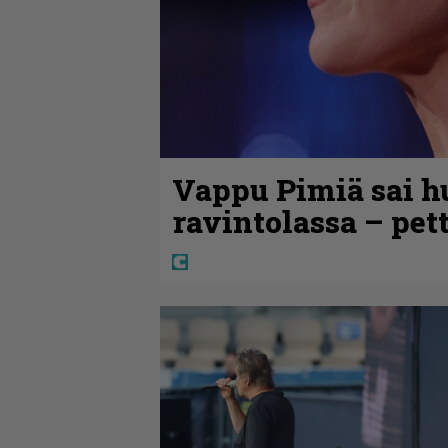
Vappu Pimiä sai h
ravintolassa – pet