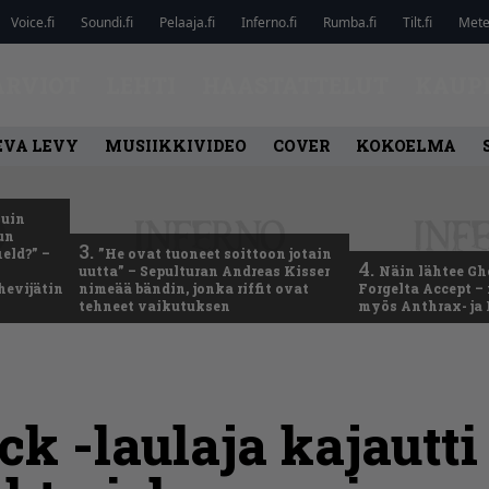
Voice.fi
Soundi.fi
Pelaaja.fi
Inferno.fi
Rumba.fi
Tilt.fi
Metel
ARVIOT
LEHTI
HAASTATTELUT
KAUP
EVA LEVY
MUSIIKKIVIDEO
COVER
KOKOELMA
kuin
un
3.
eld?” –
”He ovat tuoneet soittoon jotain
4.
uutta” – Sepulturan Andreas Kisser
Näin lähtee Gh
hevijätin
nimeää bändin, jonka riffit ovat
Forgelta Accept 
tehneet vaikutuksen
myös Anthrax- ja
ck -laulaja kajautt