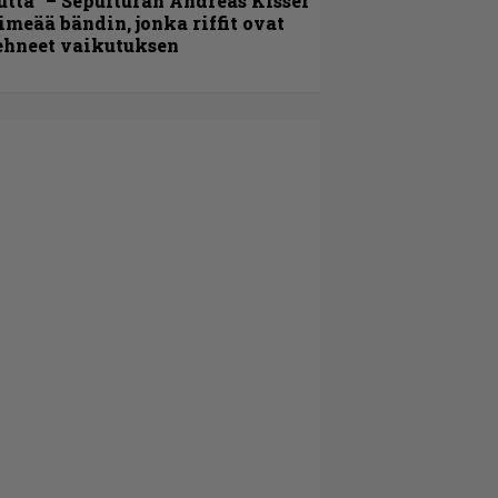
utta” – Sepulturan Andreas Kisser
imeää bändin, jonka riffit ovat
ehneet vaikutuksen