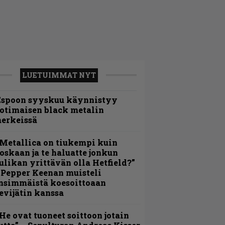
LUETUIMMAT NYT
Espoon syyskuu käynnistyy
otimaisen black metalin
erkeissä
Metallica on tiukempi kuin
oskaan ja te haluatte jonkun
ulikan yrittävän olla Hetfield?”
 Pepper Keenan muisteli
nsimmäistä koesoittoaan
evijätin kanssa
He ovat tuoneet soittoon jotain