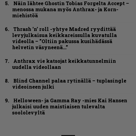
Näin lähtee Ghostin Tobias Forgelta Accept –
menossa mukana myös Anthrax- ja Korn-
miehistöä
Thrash ’n’ roll -yhtye Madred ryydittää
levyjulkaisua keikkareissulla kuvatulla
videolla – ”Oltiin pakussa kusihädässä
helvetin väsyneenä…”
Anthrax vie katsojat keikkatunnelmiin
uudella videollaan
Blind Channel palaa rytinällä – tuplasingle
videoineen julki
Helloween- ja Gamma Ray -mies Kai Hansen
julkaisi uuden maistiaisen tulevalta
soololevyltä