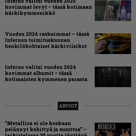
Inferno valitsi vuoden 2025
kovimmat levyt – tässä kotimaan
kärkikymmenikkö
Vuoden 2024 raskaimmat – tässä
Infernon toimituskunnan
henkilökohtaiset kärkiviisikot
Inferno valitsi vuoden 2024
kovimmat albumit – tässä
kotimaisten kymmenen parasta
ARVIOT
”Metallica ei ole koskaan
pelännyt kehittyä ja muuttua” –
tarkistelussa 30 vuotta täyttävä