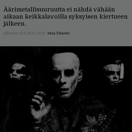
Äärimetallisuuruutta ei nähdä vähään
aikaan keikkalavoilla syksyisen kiertueen
jälkeen.
Julkaistu:
29.6.2026 13:53
Vesa Siltanen