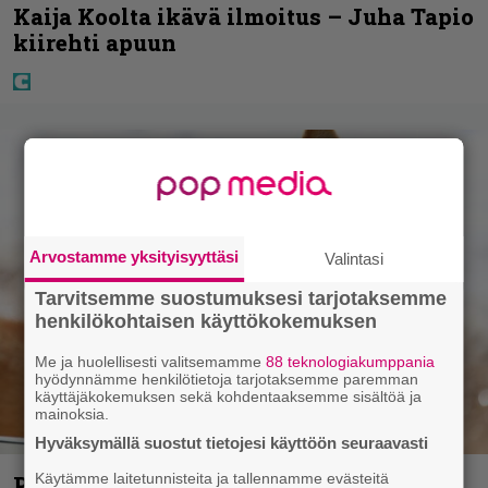
Kaija Koolta ikävä ilmoitus – Juha Tapio
kiirehti apuun
Arvostamme yksityisyyttäsi
Valintasi
Tarvitsemme suostumuksesi tarjotaksemme
henkilökohtaisen käyttökokemuksen
Me ja huolellisesti valitsemamme
88 teknologiakumppania
hyödynnämme henkilötietoja tarjotaksemme paremman
käyttäjäkokemuksen sekä kohdentaaksemme sisältöä ja
mainoksia.
Hyväksymällä suostut tietojesi käyttöön seuraavasti
Käytämme laitetunnisteita ja tallennamme evästeitä
Pohjois-Korea neuvoo kansalaisiaan