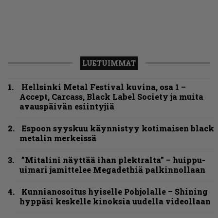
LUETUIMMAT
Hellsinki Metal Festival kuvina, osa 1 –
Accept, Carcass, Black Label Society ja muita
avauspäivän esiintyjiä
Espoon syyskuu käynnistyy kotimaisen black
metalin merkeissä
”Mitalini näyttää ihan plektralta” – huippu-
uimari jamittelee Megadethiä palkinnollaan
Kunnianosoitus hyiselle Pohjolalle – Shining
hyppäsi keskelle kinoksia uudella videollaan