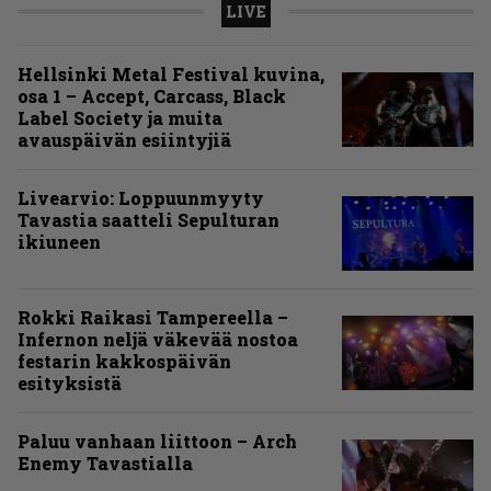
LIVE
Hellsinki Metal Festival kuvina,
osa 1 – Accept, Carcass, Black
Label Society ja muita
avauspäivän esiintyjiä
Livearvio: Loppuunmyyty
Tavastia saatteli Sepulturan
ikiuneen
Rokki Raikasi Tampereella –
Infernon neljä väkevää nostoa
festarin kakkospäivän
esityksistä
Paluu vanhaan liittoon – Arch
Enemy Tavastialla