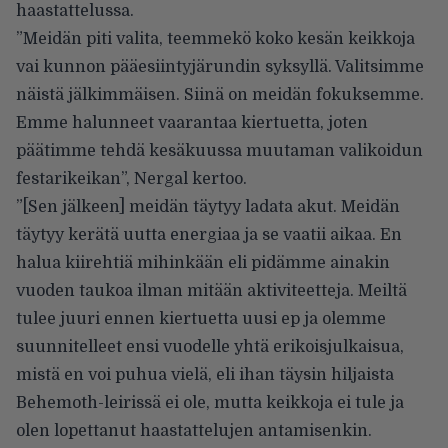
haastattelussa.
”Meidän piti valita, teemmekö koko kesän keikkoja
vai kunnon pääesiintyjärundin syksyllä. Valitsimme
näistä jälkimmäisen. Siinä on meidän fokuksemme.
Emme halunneet vaarantaa kiertuetta, joten
päätimme tehdä kesäkuussa muutaman valikoidun
festarikeikan”,
Nergal kertoo
.
”[Sen jälkeen] meidän täytyy ladata akut. Meidän
täytyy kerätä uutta energiaa ja se vaatii aikaa. En
halua kiirehtiä mihinkään eli pidämme ainakin
vuoden taukoa ilman mitään aktiviteetteja. Meiltä
tulee juuri ennen kiertuetta
uusi ep
ja olemme
suunnitelleet ensi vuodelle yhtä erikoisjulkaisua,
mistä en voi puhua vielä, eli ihan täysin hiljaista
Behemoth-leirissä ei ole, mutta keikkoja ei tule ja
olen lopettanut haastattelujen antamisenkin.