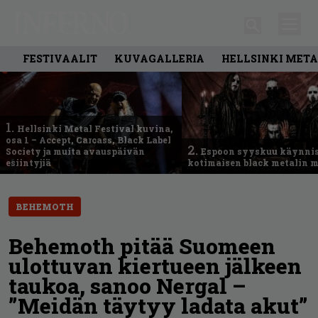
FESTIVAALIT
KUVAGALLERIA
HELLSINKI META
1.
Hellsinki Metal Festival kuvina,
osa 1 – Accept, Carcass, Black Label
2.
Society ja muita avauspäivän
Espoon syyskuu käynni
esiintyjiä
kotimaisen black metalin m
BEHEMOTH
Behemoth pitää Suomeen
ulottuvan kiertueen jälkeen
taukoa, sanoo Nergal –
”Meidän täytyy ladata akut”