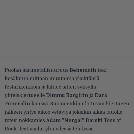
Puolan äärimetallisuuruus
Behemoth
teki
kesäkuun mittaan muutamia yksittäisiä
festarikeikkoja ja lähtee sitten syksyllä
yhteiskiertueelle
Dimmu Borgirin
ja
Dark
Funeralin
kanssa.
Suomeenkin ulottuvan
kiertueen
jälkeen yhtye aikoo vetäytyä joksikin aikaa tauolle,
totesi nokkamies
Adam ”Nergal” Darski
Tons of
Rock -festivaalin yhteydessä tehdyssä