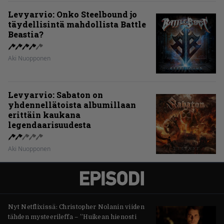
Levyarvio: Onko Steelbound jo
täydellisintä mahdollista Battle
Beastia?
Aki Nuopponen
Levyarvio: Sabaton on
yhdennellätoista albumillaan
erittäin kaukana
legendaarisuudesta
Aki Nuopponen
Nyt Netflixissä: Christopher Nolanin viiden
tähden mysteerileffa – ”Huikean hienosti