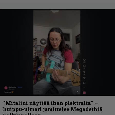
”Mitalini näyttää ihan plektralta” –
huippu-uimari jamittelee Megadethiä