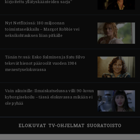
kirjoitettu yllätyskäänteiden sarja”
Nyt Netflixissä: 180 miljoonan
toimintaseikkailu – Margot Robbie vei
seksikohtauksen liian pitkälle
Tänän tv:ssä: Esko Salminen ja Satu Silvo
tekevät hienot pääroolit vuoden 1984
menestyselokuvassa
Vain aikuisille: Ilmaiskatselussa villi 90-luvun
kyborgisekoilu – tässä elokuvassa mikään ei
ole pyhää
ELOKUVAT
TV-OHJELMAT
SUORATOISTO