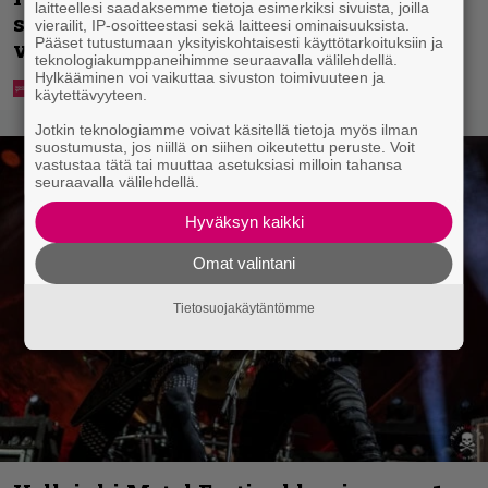
laitteellesi saadaksemme tietoja esimerkiksi sivuista, joilla
selviämään helteistä syömällä
vierailit, IP-osoitteestasi sekä laitteesi ominaisuuksista.
Pääset tutustumaan yksityiskohtaisesti käyttötarkoituksiin ja
viilentävää koiraa
teknologiakumppaneihimme seuraavalla välilehdellä.
Hylkääminen voi vaikuttaa sivuston toimivuuteen ja
käytettävyyteen.
Jotkin teknologiamme voivat käsitellä tietoja myös ilman
suostumusta, jos niillä on siihen oikeutettu peruste. Voit
vastustaa tätä tai muuttaa asetuksiasi milloin tahansa
seuraavalla välilehdellä.
Hyväksyn kaikki
Omat valintani
Tietosuojakäytäntömme