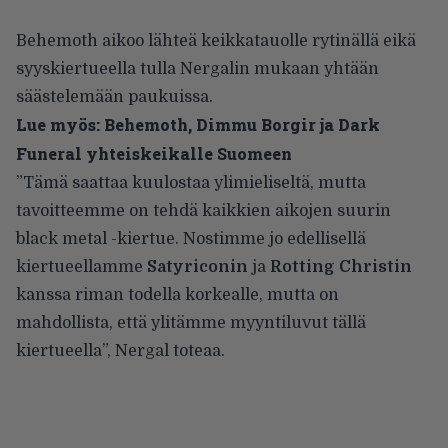
Behemoth aikoo lähteä keikkatauolle rytinällä eikä
syyskiertueella tulla Nergalin mukaan yhtään
säästelemään paukuissa.
Lue myös:
Behemoth, Dimmu Borgir ja Dark
Funeral yhteiskeikalle Suomeen
”Tämä saattaa kuulostaa ylimieliseltä, mutta
tavoitteemme on tehdä kaikkien aikojen suurin
black metal -kiertue. Nostimme jo edellisellä
kiertueellamme
Satyriconin
ja
Rotting Christin
kanssa riman todella korkealle, mutta on
mahdollista, että ylitämme myyntiluvut tällä
kiertueella”, Nergal toteaa.