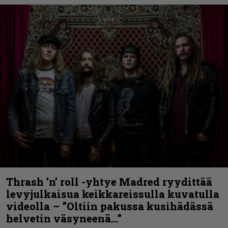
Thrash ’n’ roll -yhtye Madred ryydittää
levyjulkaisua keikkareissulla kuvatulla
videolla – ”Oltiin pakussa kusihädässä
helvetin väsyneenä…”