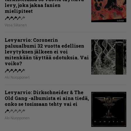
levy, joka jakaa fanien
mielipiteet
Vesa Siltanen
Levyarvio: Coronerin
paluualbumi 32 vuotta edellisen
levytyksen jälkeen ei voi
mitenkään täyttää odotuksia. Vai
voiko?
Aki Nuopponen
Levyarvio: Dirkschneider & The
Old Gang -albumista ei aina tiedä,
onko se tosissaan tehty vai ei
Aki Nuopponen