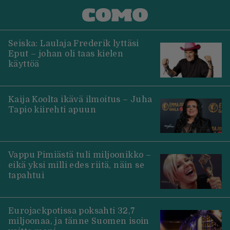
Seiska: Laulaja Frederik lyttäsi
Eput – johan oli taas kielen
käyttöä
Kaija Koolta ikävä ilmoitus – Juha
Tapio kiirehti apuun
Vappu Pimiästä tuli miljoonikko –
eikä yksi milli edes riitä, näin se
tapahtui
Eurojackpotissa poksahti 32,7
miljoonaa, ja tänne Suomen isoin