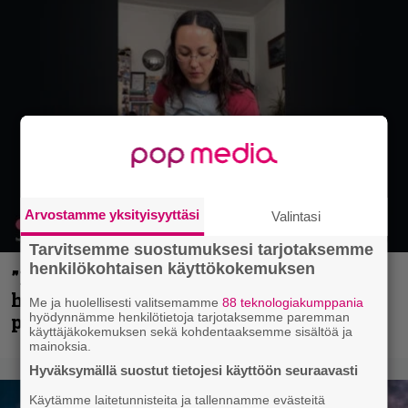
Arvostamme yksityisyyttäsi
Valintasi
Tarvitsemme suostumuksesi tarjotaksemme
henkilökohtaisen käyttökokemuksen
”Mitalini näyttää ihan plektralta” –
huippu-uimari jamittelee Megadethiä
Me ja huolellisesti valitsemamme
88 teknologiakumppania
palkinnollaan
hyödynnämme henkilötietoja tarjotaksemme paremman
käyttäjäkokemuksen sekä kohdentaaksemme sisältöä ja
mainoksia.
Hyväksymällä suostut tietojesi käyttöön seuraavasti
Käytämme laitetunnisteita ja tallennamme evästeitä