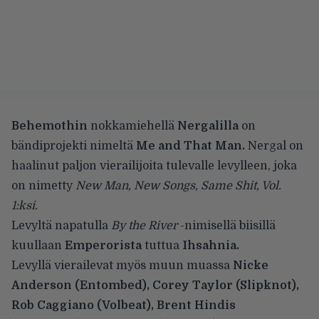
Behemothin
nokkamiehellä
Nergalilla
on
bändiprojekti nimeltä
Me and That Man.
Nergal on
haalinut paljon vierailijoita tulevalle levylleen, joka
on nimetty
New Man, New Songs, Same Shit, Vol.
1:ksi.
Levyltä napatulla
By the River
-nimisellä biisillä
kuullaan
Emperorista
tuttua
Ihsahnia.
Levyllä vierailevat myös muun muassa
Nicke
Anderson (Entombed), Corey Taylor (Slipknot),
Rob Caggiano (Volbeat), Brent Hindis