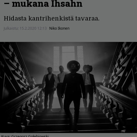
– mukana Ihsahn
Hidasta kantrihenkistä tavaraa.
Julkaistu:
15.2.2020 12:13
Niko Ikonen
Kuva: Grzegorz Gołębiowski