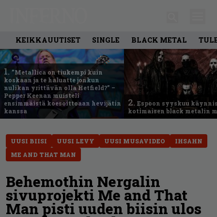
KEIKKAUUTISET
SINGLE
BLACK METAL
TUL
1.
”Metallica on tiukempi kuin
koskaan ja te haluatte jonkun
nulikan yrittävän olla Hetfield?” –
Pepper Keenan muisteli
2.
ensimmäistä koesoittoaan hevijätin
Espoon syyskuu käynni
kanssa
kotimaisen black metalin m
UUSI BIISI
UUSI LEVY
UUSI MUSAVIDEO
IHSAHN
ME AND THAT MAN
Behemothin Nergalin
sivuprojekti Me and That
Man pisti uuden biisin ulos