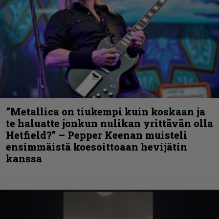
”Metallica on tiukempi kuin koskaan ja
te haluatte jonkun nulikan yrittävän olla
Hetfield?” – Pepper Keenan muisteli
ensimmäistä koesoittoaan hevijätin
kanssa