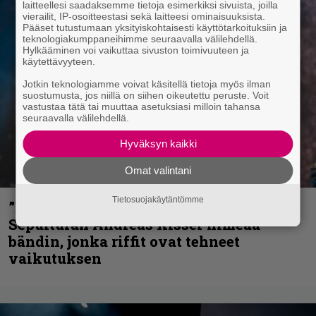
laitteellesi saadaksemme tietoja esimerkiksi sivuista, joilla
vierailit, IP-osoitteestasi sekä laitteesi ominaisuuksista.
Pääset tutustumaan yksityiskohtaisesti käyttötarkoituksiin ja
teknologiakumppaneihimme seuraavalla välilehdellä.
Hylkääminen voi vaikuttaa sivuston toimivuuteen ja
käytettävyyteen.
Jotkin teknologiamme voivat käsitellä tietoja myös ilman
suostumusta, jos niillä on siihen oikeutettu peruste. Voit
vastustaa tätä tai muuttaa asetuksiasi milloin tahansa
seuraavalla välilehdellä.
Hyväksyn kaikki
Omat valintani
Tietosuojakäytäntömme
”He ovat tuoneet soittoon jotain uutta” –
Sepulturan Andreas Kisser nimeää
bändin, jonka riffit ovat tehneet
vaikutuksen