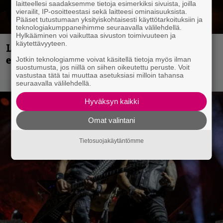
laitteellesi saadaksemme tietoja esimerkiksi sivuista, joilla
vierailit, IP-osoitteestasi sekä laitteesi ominaisuuksista.
Pääset tutustumaan yksityiskohtaisesti käyttötarkoituksiin ja
teknologiakumppaneihimme seuraavalla välilehdellä.
Hylkääminen voi vaikuttaa sivuston toimivuuteen ja
käytettävyyteen.
Loppuvuoden Hellsinki Metal Cruisen
esiintyjät julki
Jotkin teknologiamme voivat käsitellä tietoja myös ilman
suostumusta, jos niillä on siihen oikeutettu peruste. Voit
vastustaa tätä tai muuttaa asetuksiasi milloin tahansa
seuraavalla välilehdellä.
Hyväksyn kaikki
Omat valintani
Tietosuojakäytäntömme