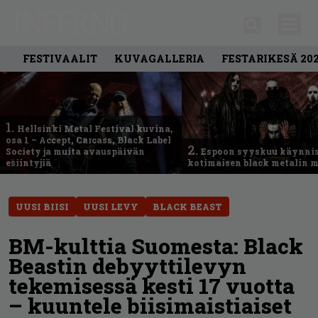
FESTIVAALIT
KUVAGALLERIA
FESTARIKESÄ 20
1.
Hellsinki Metal Festival kuvina,
osa 1 – Accept, Carcass, Black Label
2.
Society ja muita avauspäivän
Espoon syyskuu käynni
esiintyjiä
kotimaisen black metalin m
UUSI BIISI
UUSI LEVY
BLACK BEAST
BM-kulttia Suomesta: Black
Beastin debyyttilevyn
tekemisessä kesti 17 vuotta
– kuuntele biisimaistiaiset