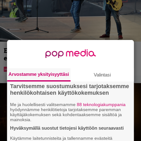
Eppu Normaalin viimeinen konsertti
esitetään Ylellä
Arvostamme yksityisyyttäsi
Valintasi
Tarvitsemme suostumuksesi tarjotaksemme
henkilökohtaisen käyttökokemuksen
Me ja huolellisesti valitsemamme
88 teknologiakumppania
hyödynnämme henkilötietoja tarjotaksemme paremman
käyttäjäkokemuksen sekä kohdentaaksemme sisältöä ja
mainoksia.
Hyväksymällä suostut tietojesi käyttöön seuraavasti
Käytämme laitetunnisteita ja tallennamme evästeitä