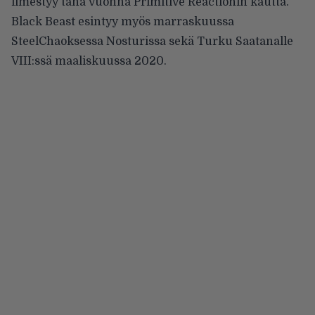
ilmestyy tänä vuonna Primitive Reactionin kautta.
Black Beast esintyy myös marraskuussa
SteelChaoksessa
Nosturissa sekä
Turku Saatanalle
VIII:ssä
maaliskuussa 2020.