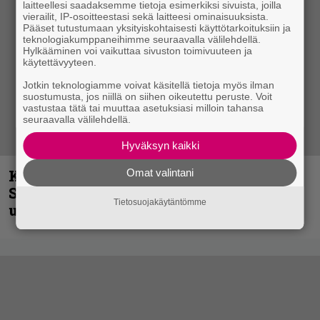
laitteellesi saadaksemme tietoja esimerkiksi sivuista, joilla
vierailit, IP-osoitteestasi sekä laitteesi ominaisuuksista.
Pääset tutustumaan yksityiskohtaisesti käyttötarkoituksiin ja
teknologiakumppaneihimme seuraavalla välilehdellä.
Hylkääminen voi vaikuttaa sivuston toimivuuteen ja
käytettävyyteen.
Jotkin teknologiamme voivat käsitellä tietoja myös ilman
suostumusta, jos niillä on siihen oikeutettu peruste. Voit
vastustaa tätä tai muuttaa asetuksiasi milloin tahansa
seuraavalla välilehdellä.
Hyväksyn kaikki
Omat valintani
Kunnianosoitus hyiselle Pohjolalle –
Shining hyppäsi keskelle kinoksia
Tietosuojakäytäntömme
uudella videollaan