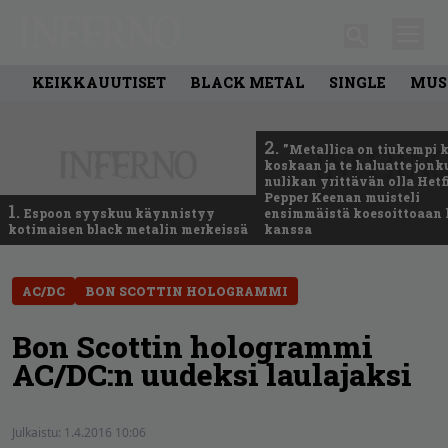
KEIKKAUUTISET
BLACK METAL
SINGLE
MUS
2.
”Metallica on tiukempi 
koskaan ja te haluatte jonk
nulikan yrittävän olla Hetfi
Pepper Keenan muisteli
1.
Espoon syyskuu käynnistyy
ensimmäistä koesoittoaan 
kotimaisen black metalin merkeissä
kanssa
AC/DC
BON SCOTTIN HOLOGRAMMI
Bon Scottin hologrammi
AC/DC:n uudeksi laulajaksi
Julkaistu:
1.4.2016 10:06