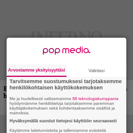
Arvostamme yksityisyyttäsi
Valintasi
Tarvitsemme suostumuksesi tarjotaksemme
henkilökohtaisen käyttökokemuksen
Espoon syyskuu käynnistyy kotimaisen
black metalin merkeissä
Me ja huolellisesti valitsemamme
88 teknologiakumppania
hyödynnämme henkilötietoja tarjotaksemme paremman
käyttäjäkokemuksen sekä kohdentaaksemme sisältöä ja
mainoksia.
Hyväksymällä suostut tietojesi käyttöön seuraavasti
Käytämme laitetunnisteita ja tallennamme evästeitä