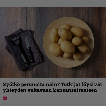
Syötkö perunoita näin? Tutkijat löysivät
yhteyden vakavaan kansansairauteen