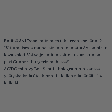
Entäpä
Axl Rose
, mitä mies teki treeniksellänne?
“Vittumaisesta maineestaan huolimatta Axl on pirun
kova kokki. Voi veljet, miten soitto luistaa, kun on
pari Gunnari-burgeria mahassa!”
AC/DC esiintyy Bon Scottin hologrammin kanssa
yllätyskeikalla Stockmannin kellon alla tänään 1.4.
kello 14.