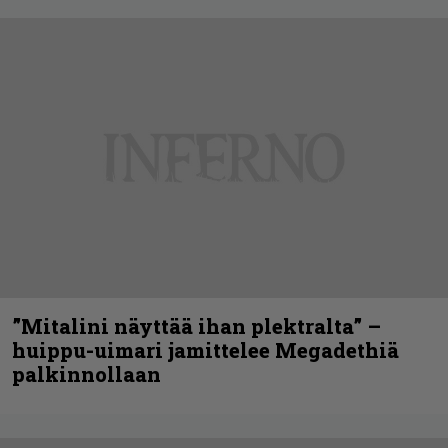
”Mitalini näyttää ihan plektralta” –
huippu-uimari jamittelee Megadethiä
palkinnollaan