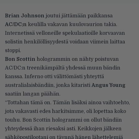
Brian Johnson
joutui jättämään paikkansa
AC/DC:n
keulilla vakavan kuulovaurion takia.
Internetissä velloneille spekulaatioille korvaavan
solistin henkilöllisyydestä voidaan viimein laittaa
stoppi.
Bon Scottin
hologrammin on nähty poistuvan
AC/DC:n treenikämpältä yhdessä muun bändin
kanssa. Inferno otti välittömästi yhteyttä
australialaisbändiin, jonka kitaristi
Angus Young
saatiin langan päähän.
“Tottahan tämä on. Tämän lisäksi ainoa vaihtoehto,
jota vakavasti edes harkitsimme, oli lopettaa koko
touhu. Bon Scottin hologrammi on ollut bändiin
yhteydessä ihan riesaksi asti. Keikkojen jälkeen
sähköpostilootani on täynnä hänen lähettelemiä