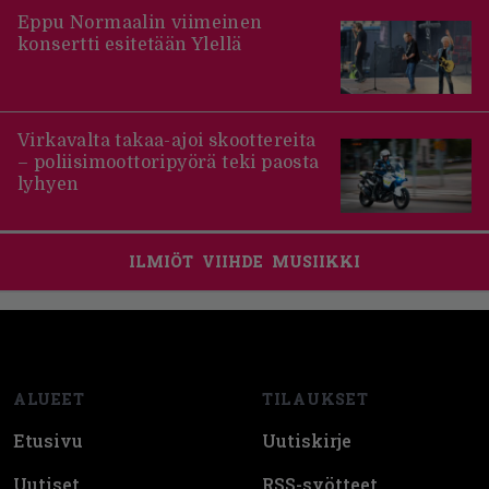
Eppu Normaalin viimeinen
konsertti esitetään Ylellä
Virkavalta takaa-ajoi skoottereita
– poliisimoottoripyörä teki paosta
lyhyen
ILMIÖT
VIIHDE
MUSIIKKI
Footer
ALUEET
TILAUKSET
Etusivu
Uutiskirje
Uutiset
RSS-syötteet