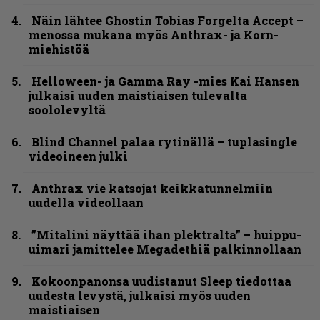
Näin lähtee Ghostin Tobias Forgelta Accept –
menossa mukana myös Anthrax- ja Korn-
miehistöä
Helloween- ja Gamma Ray -mies Kai Hansen
julkaisi uuden maistiaisen tulevalta
soololevyltä
Blind Channel palaa rytinällä – tuplasingle
videoineen julki
Anthrax vie katsojat keikkatunnelmiin
uudella videollaan
”Mitalini näyttää ihan plektralta” – huippu-
uimari jamittelee Megadethiä palkinnollaan
Kokoonpanonsa uudistanut Sleep tiedottaa
uudesta levystä, julkaisi myös uuden
maistiaisen