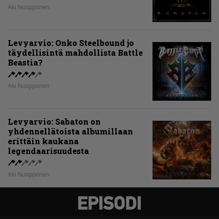
Aki Nuopponen
Levyarvio: Onko Steelbound jo
täydellisintä mahdollista Battle
Beastia?
Aki Nuopponen
Levyarvio: Sabaton on
yhdennellätoista albumillaan
erittäin kaukana
legendaarisuudesta
Aki Nuopponen