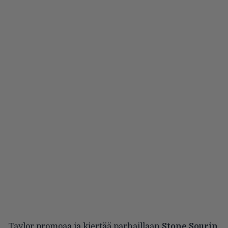
Taylor promoaa ja kiertää parhaillaan
Stone Sourin