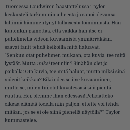
Tuoreessa
Loudwiren haastattelussa
Taylor
keskusteli tarkemmin aiheesta ja sanoi olevansa
lähinnä hämmentynyt tällaisesta toiminnasta. Hän
kuitenkin painottaa, että vaikka hän itse ei
puhelimella videon kuvaamista ymmärräkään,
saavat fanit tehdä keikoilla mitä haluavat.
”Senkun otat puhelimen mukaan, ota kuvia, tee mitä
lystäät. Mutta
miksi
teet niin? Sinähän olet jo
paikalla! Ota kuvia, tee mitä haluat, mutta miksi sinä
videoit keikkaa? Eikä edes se itse kuvaaminen,
mutta se, miten tuijotat kuvatessasi sitä pientä
ruutua. Hei, olemme ihan edessäsi! Pelkäättekö
oikeaa elämää todella niin paljon, ettette voi tehdä
mitään, jos se ei ole siinä pienellä näytöllä?” Taylor
kummastelee.