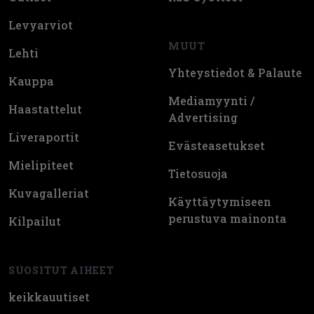
Levyarviot
MUUT
Lehti
Yhteystiedot & Palaute
Kauppa
Mediamyynti /
Haastattelut
Advertising
Liveraportit
Evästeasetukset
Mielipiteet
Tietosuoja
Kuvagalleriat
Käyttäytymiseen
perustuva mainonta
Kilpailut
SUOSITUT AIHEET
keikkauutiset