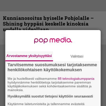
Kunnianosoitus hyiselle Pohjolalle –
Shining hyppäsi keskelle kinoksia
uudella videollaan
Arvostamme yksityisyyttäsi
Valintasi
Tarvitsemme suostumuksesi tarjotaksemme
henkilökohtaisen käyttökokemuksen
Me ja huolellisesti valitsemamme
88 teknologiakumppania
hyödynnämme henkilötietoja tarjotaksemme paremman
käyttäjäkokemuksen sekä kohdentaaksemme sisältöä ja
mainoksia.
Hyväksymällä suostut tietojesi käyttöön seuraavasti
Käytämme laitetunnisteita ja tallennamme evästeitä