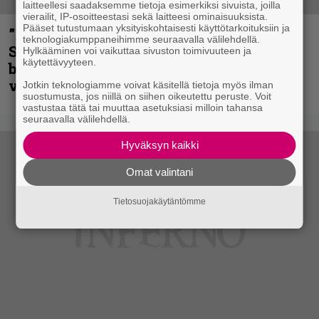
laitteellesi saadaksemme tietoja esimerkiksi sivuista, joilla
vierailit, IP-osoitteestasi sekä laitteesi ominaisuuksista.
Pääset tutustumaan yksityiskohtaisesti käyttötarkoituksiin ja
”He ovat tuoneet soittoon jotain uutta” –
teknologiakumppaneihimme seuraavalla välilehdellä.
Sepulturan Andreas Kisser nimeää
Hylkääminen voi vaikuttaa sivuston toimivuuteen ja
käytettävyyteen.
bändin, jonka riffit ovat tehneet
vaikutuksen
Jotkin teknologiamme voivat käsitellä tietoja myös ilman
suostumusta, jos niillä on siihen oikeutettu peruste. Voit
vastustaa tätä tai muuttaa asetuksiasi milloin tahansa
seuraavalla välilehdellä.
Hyväksyn kaikki
Omat valintani
Tietosuojakäytäntömme