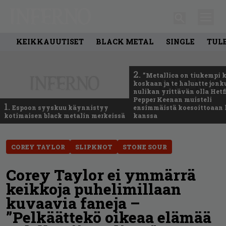
KEIKKAUUTISET
BLACK METAL
SINGLE
TUL
2.
”Metallica on tiukempi 
koskaan ja te haluatte jonk
nulikan yrittävän olla Hetfi
Pepper Keenan muisteli
1.
Espoon syyskuu käynnistyy
ensimmäistä koesoittoaan 
kotimaisen black metalin merkeissä
kanssa
COREY TAYLOR
SLIPKNOT
STONE SOUR
Corey Taylor ei ymmärrä
keikkoja puhelimillaan
kuvaavia faneja –
”Pelkäättekö oikeaa elämää