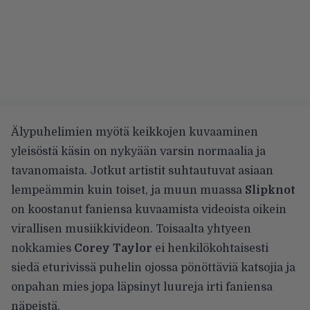
Älypuhelimien myötä keikkojen kuvaaminen
yleisöstä käsin on nykyään varsin normaalia ja
tavanomaista. Jotkut artistit suhtautuvat asiaan
lempeämmin kuin toiset, ja muun muassa
Slipknot
on koostanut faniensa kuvaamista videoista
oikein
virallisen musiikkivideon. Toisaalta yhtyeen
nokkamies
Corey Taylor
ei henkilökohtaisesti
siedä eturivissä puhelin ojossa pönöttäviä katsojia ja
onpahan mies jopa
läpsinyt luureja irti faniensa
näpeistä
.