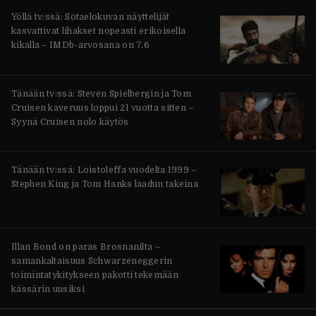
Yöllä tv:ssä: Sotaelokuvan näyttelijät
kasvattivat lihakset nopeasti erikoisella
kikalla – IMDb-arvosana on 7,6
Tänään tv:ssä: Steven Spielbergin ja Tom
Cruisen kaveruus loppui 21 vuotta sitten –
Syynä Cruisen nolo käytös
Tänään tv:ssä: Loistoleffa vuodelta 1999 –
Stephen King ja Tom Hanks laadun takeina
Illan Bond on paras Brosnanilta –
samankaltaisuus Schwarzeneggerin
toimintatykitykseen pakotti tekemään
kässärin uusiksi