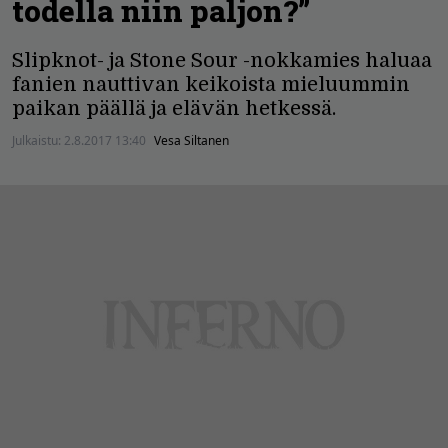
todella niin paljon?”
Slipknot- ja Stone Sour -nokkamies haluaa
fanien nauttivan keikoista mieluummin
paikan päällä ja elävän hetkessä.
Julkaistu:
2.8.2017 13:40
Vesa Siltanen