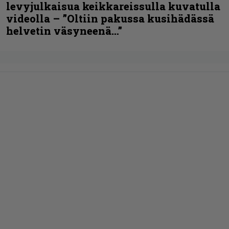
levyjulkaisua keikkareissulla kuvatulla
videolla – ”Oltiin pakussa kusihädässä
helvetin väsyneenä…”