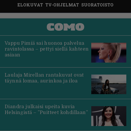
ELOKUVAT
TV-OHJELMAT
SUORATOISTO
Vappu Pimiä sai huonoa palvelua
ravintolassa – pettyi siellä kahteen
asiaan
Laulaja Mirellan rantakuvat ovat
täynnä lomaa, aurinkoa ja iloa
Diandra julkaisi upeita kuvia
Helsingistä – ”Puitteet kohdillaan”