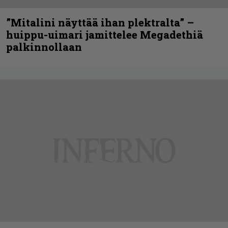
”Mitalini näyttää ihan plektralta” –
huippu-uimari jamittelee Megadethiä
palkinnollaan