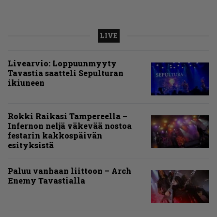
LIVE
Livearvio: Loppuunmyyty
Tavastia saatteli Sepulturan
ikiuneen
Rokki Raikasi Tampereella –
Infernon neljä väkevää nostoa
festarin kakkospäivän
esityksistä
Paluu vanhaan liittoon – Arch
Enemy Tavastialla