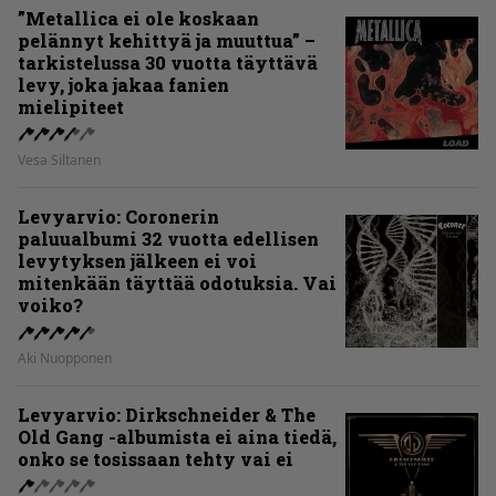
”Metallica ei ole koskaan
pelännyt kehittyä ja muuttua” –
tarkistelussa 30 vuotta täyttävä
levy, joka jakaa fanien
mielipiteet
Vesa Siltanen
Levyarvio: Coronerin
paluualbumi 32 vuotta edellisen
levytyksen jälkeen ei voi
mitenkään täyttää odotuksia. Vai
voiko?
Aki Nuopponen
Levyarvio: Dirkschneider & The
Old Gang -albumista ei aina tiedä,
onko se tosissaan tehty vai ei