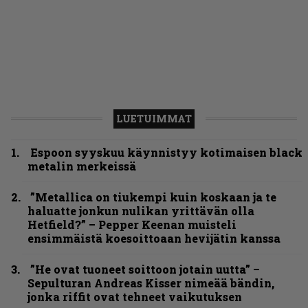
LUETUIMMAT
Espoon syyskuu käynnistyy kotimaisen black
metalin merkeissä
”Metallica on tiukempi kuin koskaan ja te
haluatte jonkun nulikan yrittävän olla
Hetfield?” – Pepper Keenan muisteli
ensimmäistä koesoittoaan hevijätin kanssa
”He ovat tuoneet soittoon jotain uutta” –
Sepulturan Andreas Kisser nimeää bändin,
jonka riffit ovat tehneet vaikutuksen