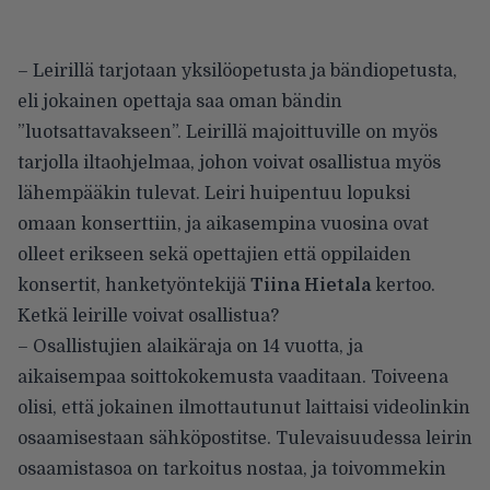
– Leirillä tarjotaan yksilöopetusta ja bändiopetusta,
eli jokainen opettaja saa oman bändin
”luotsattavakseen”. Leirillä majoittuville on myös
tarjolla iltaohjelmaa, johon voivat osallistua myös
lähempääkin tulevat. Leiri huipentuu lopuksi
omaan konserttiin, ja aikasempina vuosina ovat
olleet erikseen sekä opettajien että oppilaiden
konsertit, hanketyöntekijä
Tiina Hietala
kertoo.
Ketkä leirille voivat osallistua?
– Osallistujien alaikäraja on 14 vuotta, ja
aikaisempaa soittokokemusta vaaditaan. Toiveena
olisi, että jokainen ilmottautunut laittaisi videolinkin
osaamisestaan sähköpostitse. Tulevaisuudessa leirin
osaamistasoa on tarkoitus nostaa, ja toivommekin