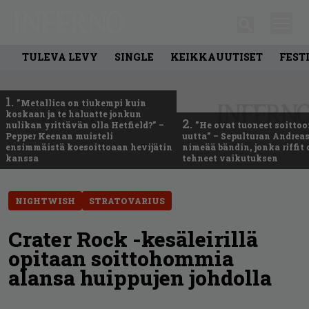
TULEVA LEVY
SINGLE
KEIKKAUUTISET
FEST
1.
”Metallica on tiukempi kuin
koskaan ja te haluatte jonkun
2.
nulikan yrittävän olla Hetfield?” –
”He ovat tuoneet soittoo
Pepper Keenan muisteli
uutta” – Sepulturan Andreas
ensimmäistä koesoittoaan hevijätin
nimeää bändin, jonka riffit
kanssa
tehneet vaikutuksen
NIGHTWISH
STRATOVARIUS
Crater Rock -kesäleirillä
opitaan soittohommia
alansa huippujen johdolla