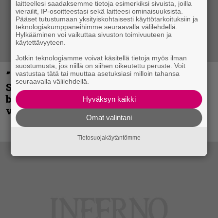
laitteellesi saadaksemme tietoja esimerkiksi sivuista, joilla
vierailit, IP-osoitteestasi sekä laitteesi ominaisuuksista.
Pääset tutustumaan yksityiskohtaisesti käyttötarkoituksiin ja
teknologiakumppaneihimme seuraavalla välilehdellä.
Hylkääminen voi vaikuttaa sivuston toimivuuteen ja
käytettävyyteen.
Jotkin teknologiamme voivat käsitellä tietoja myös ilman
suostumusta, jos niillä on siihen oikeutettu peruste. Voit
”He ovat tuoneet soittoon jotain uutta” –
vastustaa tätä tai muuttaa asetuksiasi milloin tahansa
seuraavalla välilehdellä.
Sepulturan Andreas Kisser nimeää
bändin, jonka riffit ovat tehneet
Hyväksyn kaikki
vaikutuksen
Omat valintani
Tietosuojakäytäntömme