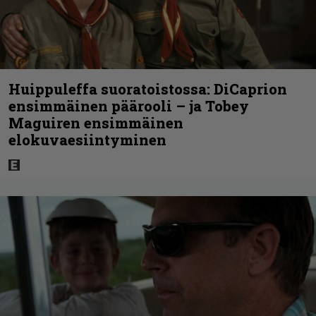
Huippuleffa suoratoistossa: DiCaprion
ensimmäinen päärooli – ja Tobey
Maguiren ensimmäinen
elokuvaesiintyminen