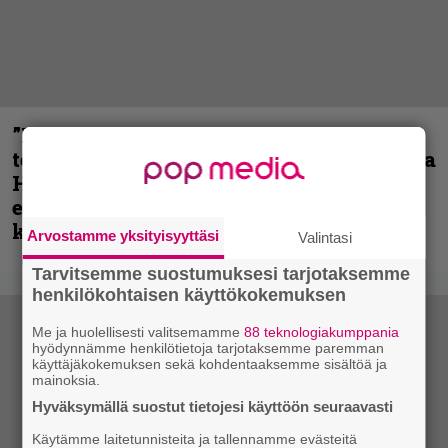
”Metallica on tiukempi kuin koskaan ja
te haluatte jonkun nulikan yrittävän olla
Hetfield?” – Pepper Keenan muisteli
ensimmäistä koesoittoaan hevijätin
kanssa
Arvostamme yksityisyyttäsi
Valintasi
Tarvitsemme suostumuksesi tarjotaksemme
henkilökohtaisen käyttökokemuksen
Me ja huolellisesti valitsemamme
88 teknologiakumppania
hyödynnämme henkilötietoja tarjotaksemme paremman
käyttäjäkokemuksen sekä kohdentaaksemme sisältöä ja
mainoksia.
Hyväksymällä suostut tietojesi käyttöön seuraavasti
Käytämme laitetunnisteita ja tallennamme evästeitä