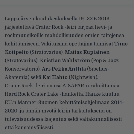
Lappajärven koulukeskuksella 19.-23.6.2016
järjestettävä Crater Rock -leiri tarjoaa hevi- ja
rockmuusikoille mahdollisuuden omien taitojensa
kehittämiseen. Vakituisina opettajina toimivat
Timo
Kotipelto
(Stratovarius),
Matias Kupiainen
(Stratovarius),
Kristian Wahlström
(Pop & Jazz
Konservatorio),
Ari-Pekka Anttila
(Sibelius-
Akatemia) sekä
Kai Hahto
(Nightwish).
Crater Rock -leiri on osa AISAPARIn rahoittamaa
Hard Rock Crater Lake -hanketta. Hanke kuuluu
EU:n Manner-Suomen kehittämisohjelmaan 2014-
2020, ja tämän myötä leirin tarkoituksena on
tulevaisuudessa laajentua sekä valtakunnallisesti
että kansainvälisesti.