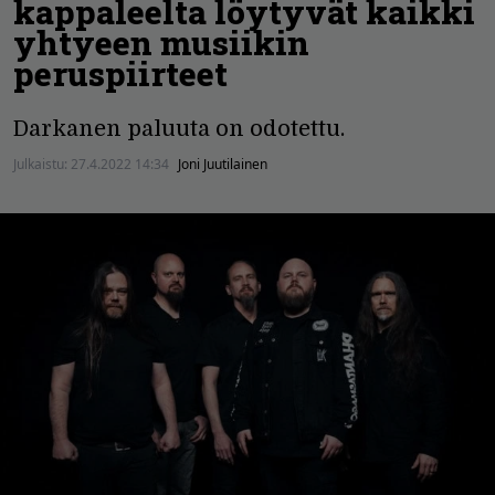
kappaleelta löytyvät kaikki
yhtyeen musiikin
peruspiirteet
Darkanen paluuta on odotettu.
Julkaistu:
27.4.2022 14:34
Joni Juutilainen