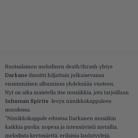
Ruotsalainen melodinen death/thrash-yhtye
Darkane
ilmoitti hiljattain julkaisevansa
ensimmäisen albuminsa yhdeksään vuoteen.
Nyt on aika maistella itse musiikkia, jota tarjoillaan
Inhuman Spirits
-levyn nimikkokappaleen
muodossa.
”Nimikkokappale edustaa Darkanen musiikin
kaikkia puolia: nopeaa ja intensiivistä metallia,
melodista kertosäettä, erilaisia laulutyylejä,