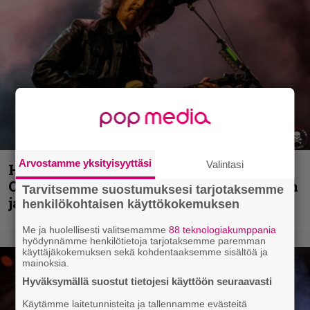
Arvostamme yksityisyyttäsi
Valintasi
Hellsinki Metal Festival kuvina, osa 2:
Opeth, Misþyrming, Eluveitie, Triptykon
Tarvitsemme suostumuksesi tarjotaksemme
ja muita lauantain esiintyjiä
henkilökohtaisen käyttökokemuksen
Me ja huolellisesti valitsemamme
88 teknologiakumppania
hyödynnämme henkilötietoja tarjotaksemme paremman
käyttäjäkokemuksen sekä kohdentaaksemme sisältöä ja
mainoksia.
Hyväksymällä suostut tietojesi käyttöön seuraavasti
Käytämme laitetunnisteita ja tallennamme evästeitä