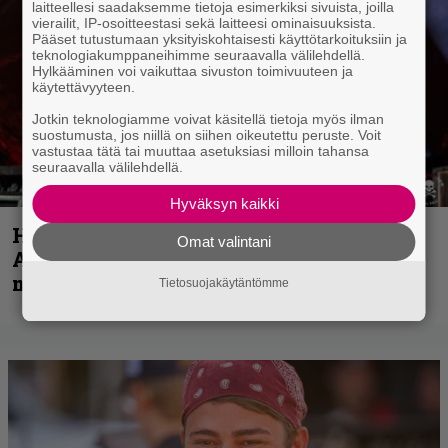
laitteellesi saadaksemme tietoja esimerkiksi sivuista, joilla
vierailit, IP-osoitteestasi sekä laitteesi ominaisuuksista.
Pääset tutustumaan yksityiskohtaisesti käyttötarkoituksiin ja
teknologiakumppaneihimme seuraavalla välilehdellä.
Hylkääminen voi vaikuttaa sivuston toimivuuteen ja
käytettävyyteen.
Jotkin teknologiamme voivat käsitellä tietoja myös ilman
suostumusta, jos niillä on siihen oikeutettu peruste. Voit
vastustaa tätä tai muuttaa asetuksiasi milloin tahansa
seuraavalla välilehdellä.
Hyväksyn kaikki
Hellsinki Metal Festival kuvina, osa 1 –
Omat valintani
Accept, Carcass, Black Label Society ja
muita avauspäivän esiintyjiä
Tietosuojakäytäntömme