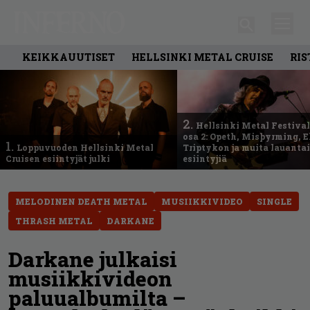
KEIKKAUUTISET
HELLSINKI METAL CRUISE
RIS
2.
Hellsinki Metal Festival
osa 2: Opeth, Misþyrming, E
1.
Loppuvuoden Hellsinki Metal
Triptykon ja muita lauanta
Cruisen esiintyjät julki
esiintyjiä
MELODINEN DEATH METAL
MUSIIKKIVIDEO
SINGLE
THRASH METAL
DARKANE
Darkane julkaisi
musiikkivideon
paluualbumilta –