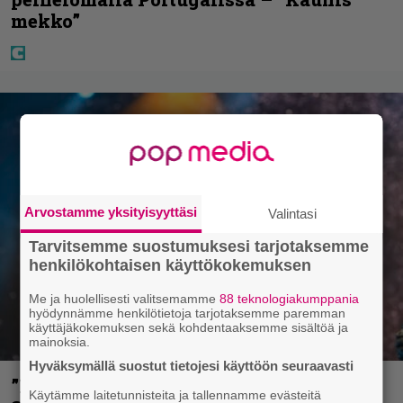
mekko”
Arvostamme yksityisyyttäsi
Valintasi
Tarvitsemme suostumuksesi tarjotaksemme
henkilökohtaisen käyttökokemuksen
Me ja huolellisesti valitsemamme
88 teknologiakumppania
hyödynnämme henkilötietoja tarjotaksemme paremman
käyttäjäkokemuksen sekä kohdentaaksemme sisältöä ja
mainoksia.
Hyväksymällä suostut tietojesi käyttöön seuraavasti
”He ovat tuoneet soittoon jotain uutta” –
Käytämme laitetunnisteita ja tallennamme evästeitä