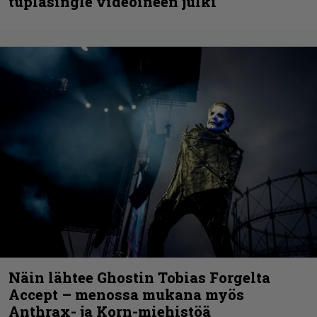
tuplasingle videoineen julki
Näin lähtee Ghostin Tobias Forgelta
Accept – menossa mukana myös
Anthrax- ja Korn-miehistöä