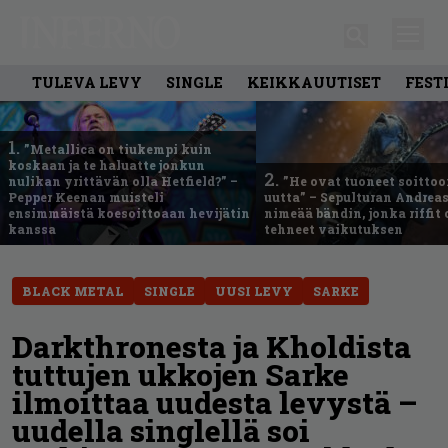
TULEVA LEVY
SINGLE
KEIKKAUUTISET
FEST
1.
”Metallica on tiukempi kuin
koskaan ja te haluatte jonkun
2.
nulikan yrittävän olla Hetfield?” –
”He ovat tuoneet soittoo
Pepper Keenan muisteli
uutta” – Sepulturan Andreas
ensimmäistä koesoittoaan hevijätin
nimeää bändin, jonka riffit
kanssa
tehneet vaikutuksen
BLACK METAL
SINGLE
UUSI LEVY
SARKE
Darkthronesta ja Kholdista
tuttujen ukkojen Sarke
ilmoittaa uudesta levystä –
uudella singlellä soi