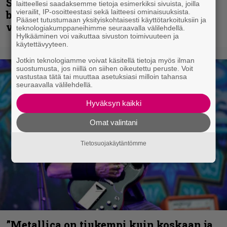
Sepulturan Andreas Kisser nimeää
laitteellesi saadaksemme tietoja esimerkiksi sivuista, joilla
vierailit, IP-osoitteestasi sekä laitteesi ominaisuuksista.
bändin, jonka riffit ovat tehneet
Pääset tutustumaan yksityiskohtaisesti käyttötarkoituksiin ja
vaikutuksen
teknologiakumppaneihimme seuraavalla välilehdellä.
Hylkääminen voi vaikuttaa sivuston toimivuuteen ja
käytettävyyteen.
Jotkin teknologiamme voivat käsitellä tietoja myös ilman
suostumusta, jos niillä on siihen oikeutettu peruste. Voit
vastustaa tätä tai muuttaa asetuksiasi milloin tahansa
seuraavalla välilehdellä.
Hyväksyn kaikki
Omat valintani
Tietosuojakäytäntömme
”Metallica on tiukempi kuin koskaan ja