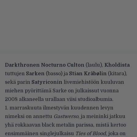
Darkthronen Nocturno Culton
(laulu),
Kholdista
tuttujen
Sarken
(basso) ja
Stian Kråbølin
(kitara),
sekä parin
Satyriconin
livemiehistöön kuuluvan
miehen pyörittämä Sarke on julkaissut vuonna
2008 alkaneella urallaan viisi studioalbumia.
1. marraskuuta ilmestyvän kuudennen levyn
nimeksi on annettu
Gastwerso
, ja meininki jatkuu
yhä rokkaavan black metalin parissa, mistä kertoo
ensimmäinen singlejulkaisu
Ties of Blood
, joka on