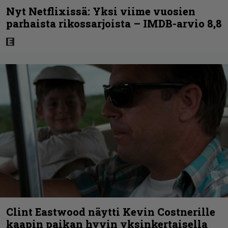
Nyt Netflixissä: Yksi viime vuosien
parhaista rikossarjoista – IMDB-arvio 8,8
Clint Eastwood näytti Kevin Costnerille
kaapin paikan hyvin yksinkertaisella