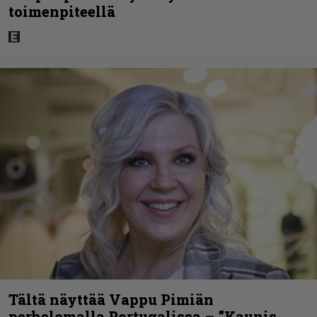
toimenpiteellä
Tältä näyttää Vappu Pimiän
perhelomalla Portugalissa – ”Kaunis