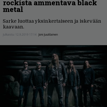
rockista ammentava black
metal
Sarke luottaa yksinkertaiseen ja iskevään
kaavaan.
Julkaistu:
12.9.2019 17:14
Joni Juutilainen