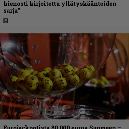
hienosti kirjoitettu yllätyskäänteiden
sarja”
Eurojackpotista 80 000 euroa Suomeen –