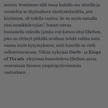
muuta. Nostimme sillä tasoa kaikilla osa-alueilla ja
varsinkin se digitaalinen äänitystekniikka, jota
käytimme, oli todella vaativa. Se on myös samalla
yksi suosikkilevyjäni”,
basisti totea
a.
Samaisella videolla (jonka voit katsoa alta) Ellefson,
joka on ehtinyt pitkällä urallaan tehdä vaikka mitä,
vastaa myös kysymykseen, mitä hänellä on vielä
valloitettavanaan. Tähän nykyisin
Dieth
– ja
Kings
of Thrash
-yhtyeissä bassotteleva Ellefson antaa
vuorostaan hieman ympäripyöreämmän
vastauksen.