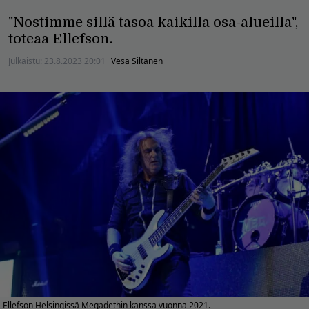
"Nostimme sillä tasoa kaikilla osa-alueilla",
toteaa Ellefson.
Julkaistu:
23.8.2023 20:01
Vesa Siltanen
Ellefson Helsingissä Megadethin kanssa vuonna 2021.