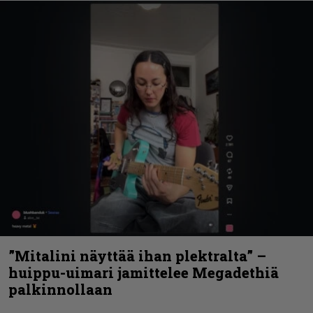
”Mitalini näyttää ihan plektralta” –
huippu-uimari jamittelee Megadethiä
palkinnollaan