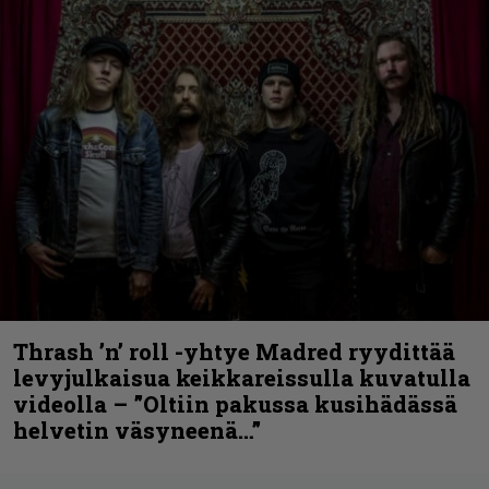
Thrash ’n’ roll -yhtye Madred ryydittää
levyjulkaisua keikkareissulla kuvatulla
videolla – ”Oltiin pakussa kusihädässä
helvetin väsyneenä…”