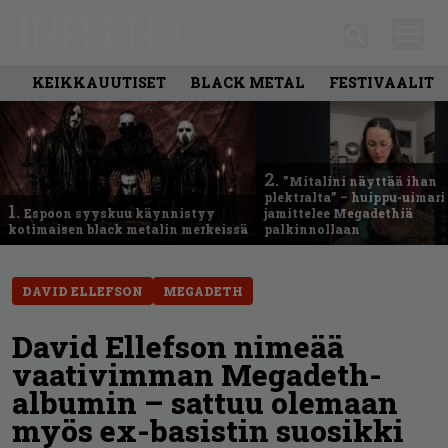
KEIKKAUUTISET
BLACK METAL
FESTIVAALIT
2.
”Mitalini näyttää ihan
plektralta” – huippu-uimari
1.
Espoon syyskuu käynnistyy
jamittelee Megadethiä
kotimaisen black metalin merkeissä
palkinnollaan
DAVID ELLEFSON
MEGADETH
David Ellefson nimeää
vaativimman Megadeth-
albumin – sattuu olemaan
myös ex-basistin suosikki