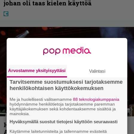
johan oli taas kielen käyttöä
Arvostamme yksityisyyttäsi
Valintasi
Tarvitsemme suostumuksesi tarjotaksemme
henkilökohtaisen käyttökokemuksen
Me ja huolellisesti valitsemamme
88 teknologiakumppania
hyödynnämme henkilötietoja tarjotaksemme paremman
käyttäjäkokemuksen sekä kohdentaaksemme sisältöä ja
mainoksia.
Hyväksymällä suostut tietojesi käyttöön seuraavasti
Hellsinki Metal Festival kuvina, osa 1 –
Accept, Carcass, Black Label Society ja
Käytämme laitetunnisteita ja tallennamme evästeitä