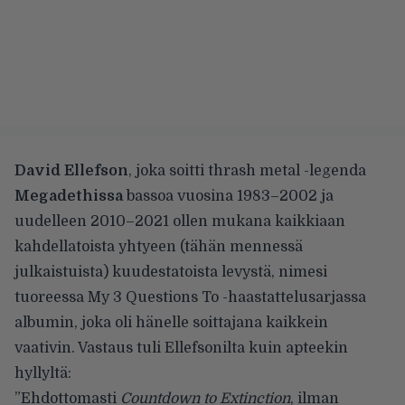
David Ellefson
, joka soitti thrash metal -legenda
Megadethissa
bassoa vuosina 1983–2002 ja
uudelleen 2010–2021 ollen mukana kaikkiaan
kahdellatoista yhtyeen (tähän mennessä
julkaistuista) kuudestatoista levystä, nimesi
tuoreessa My 3 Questions To -haastattelusarjassa
albumin, joka oli hänelle soittajana kaikkein
vaativin. Vastaus tuli Ellefsonilta kuin apteekin
hyllyltä:
”Ehdottomasti
Countdown to Extinction
, ilman