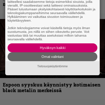
laitteellesi saadaksemme tietoja esimerkiksi sivuista, joilla
muita avauspäivän esiintyjiä
vierailit, IP-osoitteestasi sekä laitteesi ominaisuuksista.
Pääset tutustumaan yksityiskohtaisesti käyttötarkoituksiin ja
teknologiakumppaneihimme seuraavalla välilehdellä.
Hylkääminen voi vaikuttaa sivuston toimivuuteen ja
käytettävyyteen.
Jotkin teknologiamme voivat käsitellä tietoja myös ilman
suostumusta, jos niillä on siihen oikeutettu peruste. Voit
vastustaa tätä tai muuttaa asetuksiasi milloin tahansa
seuraavalla välilehdellä.
Hyväksyn kaikki
Omat valintani
Tietosuojakäytäntömme
Espoon syyskuu käynnistyy kotimaisen
black metalin merkeissä