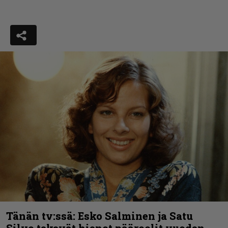
Tänän tv:ssä: Esko Salminen ja Satu
Silvo tekevät hienot pääroolit vuoden