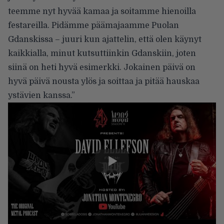
teemme nyt hyvää kamaa ja soitamme hienoilla
festareilla. Pidämme päämajaamme Puolan
Gdanskissa – juuri kun ajattelin, että olen käynyt
kaikkialla, minut kutsuttiinkin Gdanskiin, joten
siinä on heti hyvä esimerkki. Jokainen päivä on
hyvä päivä nousta ylös ja soittaa ja pitää hauskaa
ystävien kanssa.”