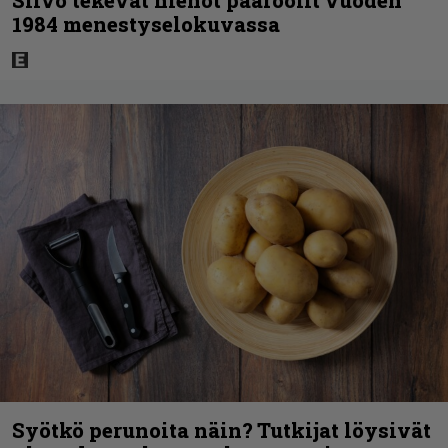
1984 menestyselokuvassa
Syötkö perunoita näin? Tutkijat löysivät