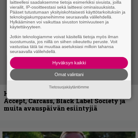
laitteellesi saadaksemme tietoja esimerkiksi sivuista, joilla
vierailit, IP-osoitteestasi sekä laitteesi ominaisuuksista.
Pääset tutustumaan yksityiskohtaisesti käyttötarkoituksiin ja
teknologiakumppaneihimme seuraavalla välilehdellä.
Hylkääminen voi vaikuttaa sivuston toimivuuteen ja
käytettävyyteen.
Jotkin teknologiamme voivat käsitellä tietoja myös ilman
suostumusta, jos niillä on siihen oikeutettu peruste. Voit
vastustaa tätä tai muuttaa asetuksiasi milloin tahansa
seuraavalla välilehdellä.
Hyväksyn kaikki
Omat valintani
Tietosuojakäytäntömme
Hellsinki Metal Festival kuvina, osa 1 –
Accept, Carcass, Black Label Society ja
muita avauspäivän esiintyjiä