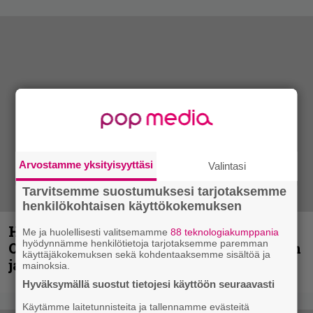
Arvostamme yksityisyyttäsi
Valintasi
Tarvitsemme suostumuksesi tarjotaksemme
henkilökohtaisen käyttökokemuksen
Hellsinki Metal Festival kuvina, osa 2:
Me ja huolellisesti valitsemamme
88 teknologiakumppania
hyödynnämme henkilötietoja tarjotaksemme paremman
Opeth, Misþyrming, Eluveitie, Triptykon
käyttäjäkokemuksen sekä kohdentaaksemme sisältöä ja
ja muita lauantain esiintyjiä
mainoksia.
Hyväksymällä suostut tietojesi käyttöön seuraavasti
Käytämme laitetunnisteita ja tallennamme evästeitä