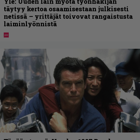
Yle: Uuden lain myötä työnhakijan
täytyy kertoa osaamisestaan julkisesti
netissä – yrittäjät toivovat rangaistusta
laiminlyönnistä