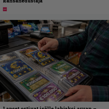
kansanedustaja
Lapset ostivat isälle lahjaksi arvan –