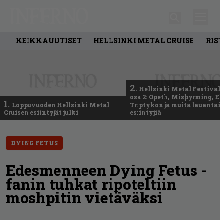
KEIKKAUUTISET
HELLSINKI METAL CRUISE
RIS
2.
Hellsinki Metal Festival
osa 2: Opeth, Misþyrming, E
1.
Loppuvuoden Hellsinki Metal
Triptykon ja muita lauanta
Cruisen esiintyjät julki
esiintyjiä
DYING FETUS
Edesmenneen Dying Fetus -
fanin tuhkat ripoteltiin
moshpitin vietäväksi