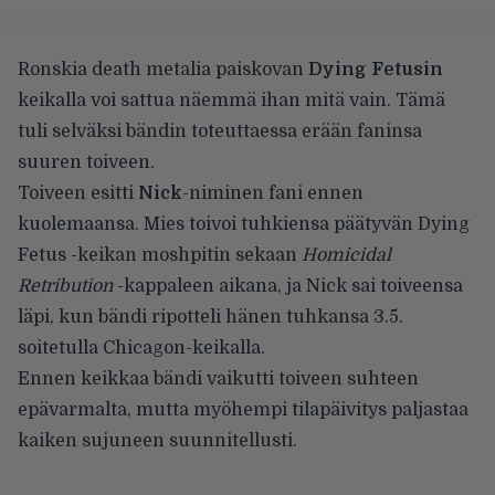
Ronskia death metalia paiskovan
Dying Fetusin
keikalla voi sattua näemmä ihan mitä vain. Tämä
tuli selväksi bändin toteuttaessa erään faninsa
suuren toiveen.
Toiveen esitti
Nick
-niminen fani ennen
kuolemaansa. Mies toivoi tuhkiensa päätyvän Dying
Fetus -keikan moshpitin sekaan
Homicidal
Retribution
-kappaleen aikana, ja Nick sai toiveensa
läpi, kun bändi ripotteli hänen tuhkansa 3.5.
soitetulla Chicagon-keikalla.
Ennen keikkaa bändi vaikutti toiveen suhteen
epävarmalta, mutta myöhempi tilapäivitys paljastaa
kaiken sujuneen suunnitellusti.