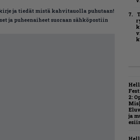
v
kirje ja tiedät mistä kahvitauolla puhutaan!
T
et ja puheenaiheet suoraan sähköpostiin
r
k
v
k
Hell
Fest
2: O
Mis
Eluv
ja m
esii
Hell