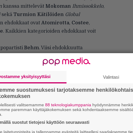
n
kanssa mittelevät
Mokoman
Ihmissokkelo
,
i
sekä
Turmion Kätilöiden
Global
an ehdokkaat ovat
Atomirotta
,
Costee
,
te
. Kaikkien kategorioiden ehdokkaat voit
popartisti
Behm
. Viisi ehdokkuutta
uisku
ja
Arttu Wiskari
. Nightwishin lisäksi
vat
ibe
,
Mouhous
,
Ruusut
sekä
william
.
vostamme yksityisyyttäsi
Valintasi
semme suostumuksesi tarjotaksemme henkilökohtai
ökokemuksen
lellisesti valitsemamme
88 teknologiakumppania
hyödynnämme henkilö
semme paremman käyttäjäkokemuksen sekä kohdentaaksemme sisältöä
a.
C
ällä suostut tietojesi käyttöön seuraavasti
H
laitetunnisteita ja tallennamme evästeitä laitteellesi saadaksemme tie