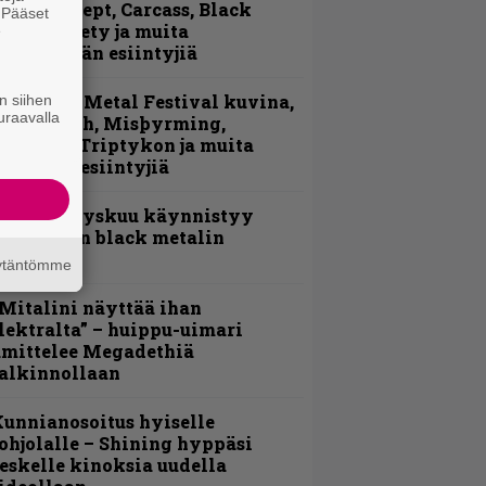
sa 1 – Accept, Carcass, Black
. Pääset
abel Society ja muita
e
vauspäivän esiintyjiä
ellsinki Metal Festival kuvina,
n siihen
uraavalla
sa 2: Opeth, Misþyrming,
luveitie, Triptykon ja muita
auantain esiintyjiä
Espoon syyskuu käynnistyy
otimaisen black metalin
erkeissä
äytäntömme
Mitalini näyttää ihan
lektralta” – huippu-uimari
amittelee Megadethiä
alkinnollaan
unnianosoitus hyiselle
ohjolalle – Shining hyppäsi
eskelle kinoksia uudella