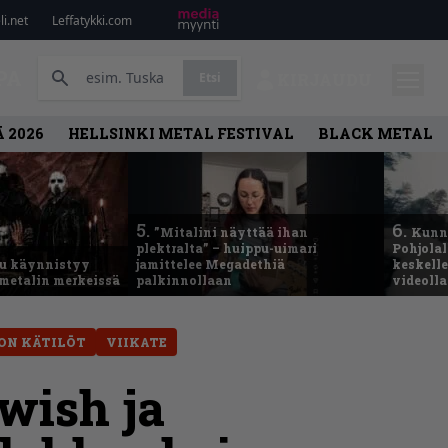
i.net
Leffatykki.com
PA
Etsi
KIRJAUDU
 2026
HELLSINKI METAL FESTIVAL
BLACK METAL
5.
6.
”Mitalini näyttää ihan
Kunni
plektralta” – huippu-uimari
Pohjolal
u käynnistyy
jamittelee Megadethiä
keskelle
metalin merkeissä
palkinnollaan
videoll
ON KÄTILÖT
VIIKATE
wish ja