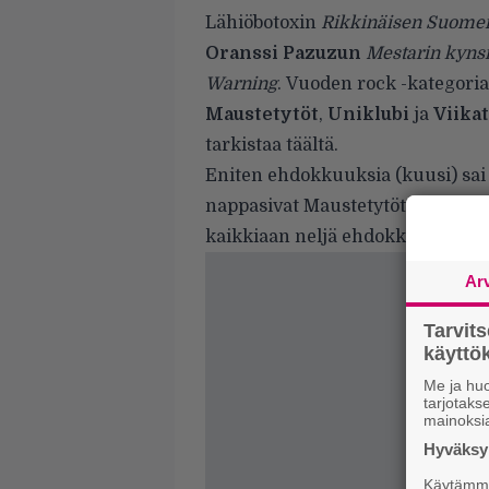
Lähiöbotoxin
Rikkinäisen Suome
Oranssi Pazuzun
Mestarin kyns
Warning
. Vuoden rock -kategori
Maustetytöt
,
Uniklubi
ja
Viika
tarkistaa
täältä
.
Eniten ehdokkuuksia (kuusi) sai 
nappasivat Maustetytöt,
Antti T
kaikkiaan neljä ehdokkuutta sai
Ar
Tarvit
käytt
Me ja huo
tarjotak
mainoksi
Hyväksym
Käytämme 