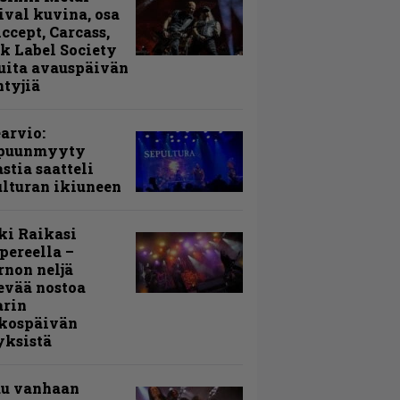
ival kuvina, osa
Accept, Carcass,
k Label Society
uita avauspäivän
ntyjiä
arvio:
puunmyyty
stia saatteli
lturan ikiuneen
ki Raikasi
ereella –
rnon neljä
evää nostoa
arin
kospäivän
yksistä
uu vanhaan