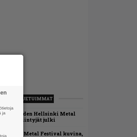
sen
LUETUIMMAT
tietoja
Loppuvuoden Hellsinki Metal
 ja
ruisen esiintyjät julki
ellsinki Metal Festival kuvina,
toja