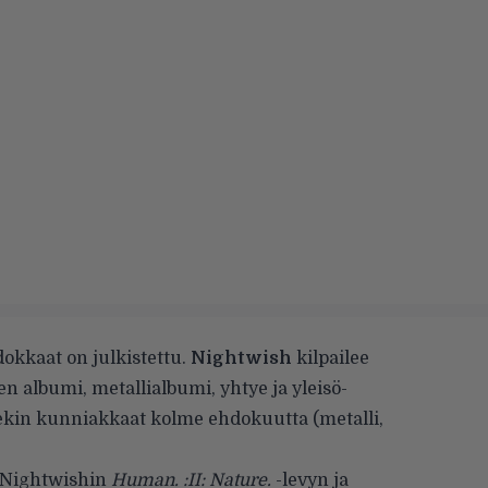
kkaat on julkistettu.
Nightwish
kilpailee
en albumi, metallialbumi, yhtye ja yleisö-
kin kunniakkaat kolme ehdokuutta (metalli,
ä Nightwishin
Human. :II: Nature.
-levyn ja