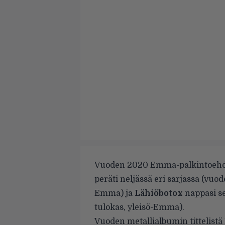
Vuoden 2020 Emma-palkintoehdo
peräti neljässä eri sarjassa (vuod
Emma) ja
Lähiöbotox
nappasi se
tulokas, yleisö-Emma).
Vuoden metallialbumin
tittelist