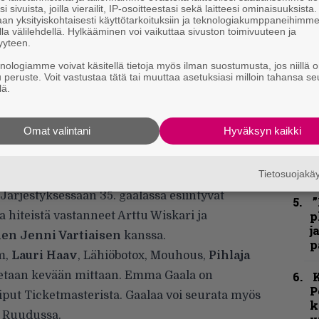
o
i sivuista, joilla vierailit, IP-osoitteestasi sekä laitteesi ominaisuuksista
L
an yksityiskohtaisesti käyttötarkoituksiin ja teknologiakumppaneihimm
la välilehdellä. Hylkääminen voi vaikuttaa sivuston toimivuuteen ja
a
yyteen.
H
knologiamme voivat käsitellä tietoja myös ilman suostumusta, jos niillä o
u peruste. Voit vastustaa tätä tai muuttaa asetuksiasi milloin tahansa se
o
lä.
E
l
Omat valintani
Hyväksyn kaikki
k
m
Tietosuojak
wall-areenalla perjantaina 14. toukokuuta
Järjestyksessään 35. gaalassa esiintyvät
”
p
iteistä vastanneet Arttu Wiskari ja
j
nen Jenni Vartiaisen
kanssa.
p
m,
Lauri Haav
, Lähiöbotox, Mouhous,
Pihlaja
istetaan kevään mittaan. Emma Gaala on
K
P
liput
Ticketmasterista
. Gaalaa voi seurata myös
k
a Ruudussa.