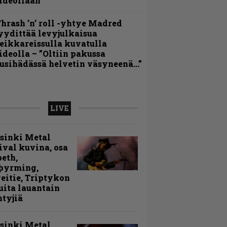
ideollaan
hrash ’n’ roll -yhtye Madred
yydittää levyjulkaisua
eikkareissulla kuvatulla
ideolla – ”Oltiin pakussa
usihädässä helvetin väsyneenä…”
LIVE
sinki Metal
ival kuvina, osa
peth,
þyrming,
eitie, Triptykon
uita lauantain
ntyjiä
sinki Metal