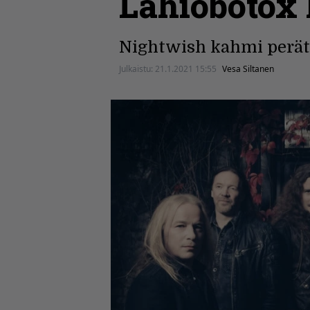
Lähiöbotox 
Nightwish kahmi peräti
Julkaistu:
21.1.2021 15:55
Vesa Siltanen