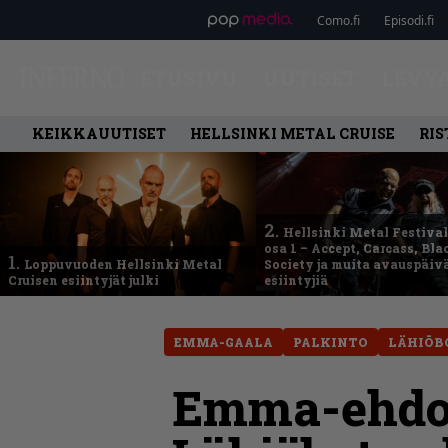
Como.fi
Episodi.fi
ETUSIVU
UUTISET
LEVY
KEIKKAUUTISET
HELLSINKI METAL CRUISE
RIS
2.
Hellsinki Metal Festival
osa 1 – Accept, Carcass, Bla
1.
Loppuvuoden Hellsinki Metal
Society ja muita avauspäiv
Cruisen esiintyjät julki
esiintyjiä
EMMA-GAALA
PALKINTO
LÄHIÖB
Emma-ehdok