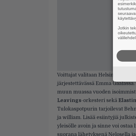
esimerkiks
tutustuma
seuraaval
käytettäv
Jotkin te
oikeutett
välilehdel
Voittajat valitaan Helsingin Hart
järjestettävässä Emma Gaalassa. 
muun muassa vuoden isoimmista h
Leavings
-orkesteri sekä
Elasti
Tulokaspotpurin tarjoilevat Beh
ja william. Lisää esiintyjiä julk
yleisölle avoin ja sinne voi ostaa 
suorana lähetyksenä Nelosella j