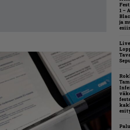
Fest
1 – 
Blac
ja m
esii
Live
Lop
Tava
Sepu
Rok
Tamp
Infe
väk
fest
kak
esit
Pal