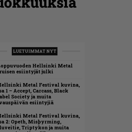
hdokkuuksia
LUETUIMMAT NYT
Loppuvuoden Hellsinki Metal
ruisen esiintyjät julki
ellsinki Metal Festival kuvina,
sa 1 – Accept, Carcass, Black
abel Society ja muita
vauspäivän esiintyjiä
ellsinki Metal Festival kuvina,
sa 2: Opeth, Misþyrming,
luveitie, Triptykon ja muita