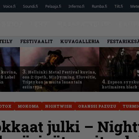
Voice.fi
Soundi.fi
Pelaaja.fi
Inferno.fi
Rumba.fi
Tilt.fi
Metel
ARVIOT
LEHTI
HAASTATTELUT
KAUP
TEILY
FESTIVAALIT
KUVAGALLERIA
FESTARIKESÄ
3.
 kuvina,
Hellsinki Metal Festival kuvina,
ck Label
osa 2: Opeth, Misþyrming, Eluveitie,
4.
än
Triptykon ja muita lauantain
Espoon syysku
esiintyjiä
kotimaisen black 
OTOX
MOKOMA
NIGHTWISH
ORANSSI PAZUZU
TURMI
kaat julki – Night