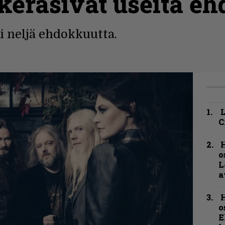
keräsivät useita e
 neljä ehdokkuutta.
C
H
o
L
a
H
o
E