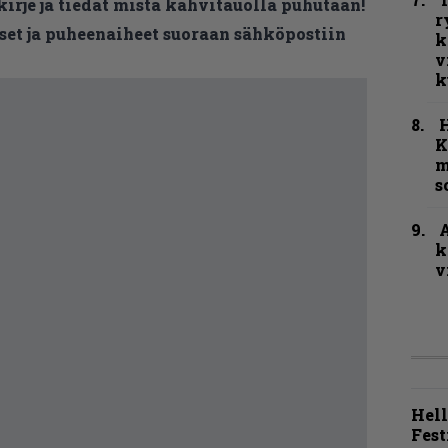
kirje ja tiedät mistä kahvitauolla puhutaan!
r
et ja puheenaiheet suoraan sähköpostiin
k
v
k
K
m
s
A
k
v
Hell
Fest