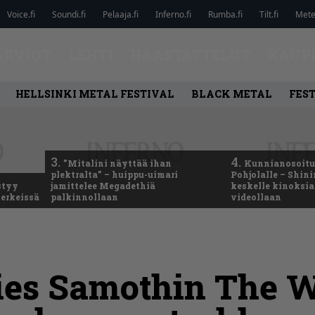
Voice.fi
Soundi.fi
Pelaaja.fi
Inferno.fi
Rumba.fi
Tilt.fi
Metel
ARVIOT
LEHTI
HAASTATTELUT
KAUP
HELLSINKI METAL FESTIVAL
BLACK METAL
FEST
3.
4.
”Mitalini näyttää ihan
Kunnianosoitus
plektralta” – huippu-uimari
Pohjolalle – Shin
styy
jamittelee Megadethiä
keskelle kinoksia
erkeissä
palkinnollaan
videollaan
es Samothin The W