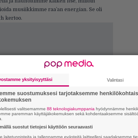
lla ja nauhoitimme kaiken itse, milloin
ioida musiikkimme raa’an energian. Se oli
th kertoo.
vostamme yksityisyyttäsi
Valintasi
semme suostumuksesi tarjotaksemme henkilökohtai
ökokemuksen
H
o
lellisesti valitsemamme
88 teknologiakumppania
hyödynnämme henkilö
L
semme paremman käyttäjäkokemuksen sekä kohdentaaksemme sisältöä
a
a.
ällä suostut tietojesi käyttöön seuraavasti
laitetunnisteita ja tallennamme evästeitä laitteellesi saadaksemme tie