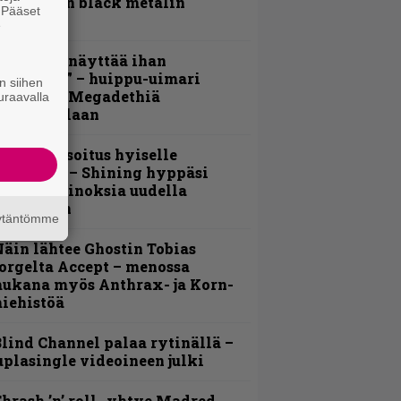
otimaisen black metalin
. Pääset
erkeissä
e
Mitalini näyttää ihan
lektralta” – huippu-uimari
n siihen
amittelee Megadethiä
uraavalla
alkinnollaan
unnianosoitus hyiselle
ohjolalle – Shining hyppäsi
eskelle kinoksia uudella
ideollaan
äytäntömme
äin lähtee Ghostin Tobias
orgelta Accept – menossa
ukana myös Anthrax- ja Korn-
iehistöä
lind Channel palaa rytinällä –
uplasingle videoineen julki
hrash ’n’ roll -yhtye Madred