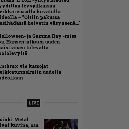
yydittää levyjulkaisua
eikkareissulla kuvatulla
ideolla – ”Oltiin pakussa
usihädässä helvetin väsyneenä…”
Helloween- ja Gamma Ray -mies
ai Hansen julkaisi uuden
aistiaisen tulevalta
oololevyltä
nthrax vie katsojat
eikkatunnelmiin uudella
ideollaan
LIVE
sinki Metal
ival kuvina, osa