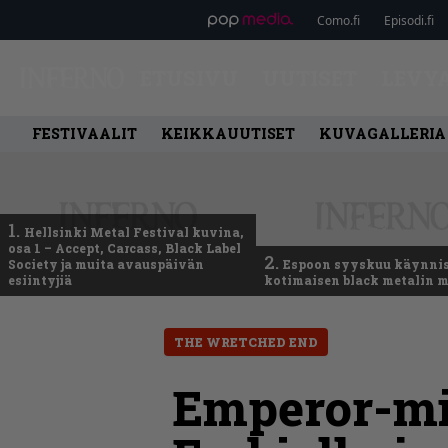
Como.fi
Episodi.fi
ETUSIVU
UUTISET
LEVY
FESTIVAALIT
KEIKKAUUTISET
KUVAGALLERIA
1.
Hellsinki Metal Festival kuvina,
osa 1 – Accept, Carcass, Black Label
2.
Society ja muita avauspäivän
Espoon syyskuu käynni
esiintyjiä
kotimaisen black metalin m
THE WRETCHED END
Emperor-mi