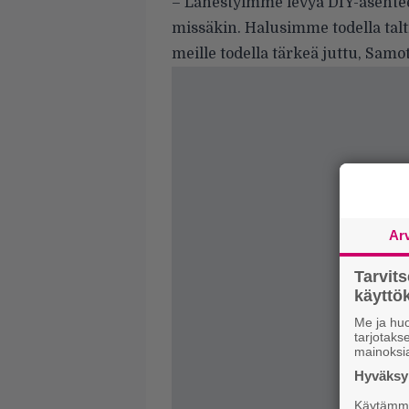
– Lähestyimme levyä DIY-asentee
missäkin. Halusimme todella talt
meille todella tärkeä juttu, Samo
Ar
Tarvit
käytt
Me ja huo
tarjotak
mainoksi
Hyväksym
Käytämme 