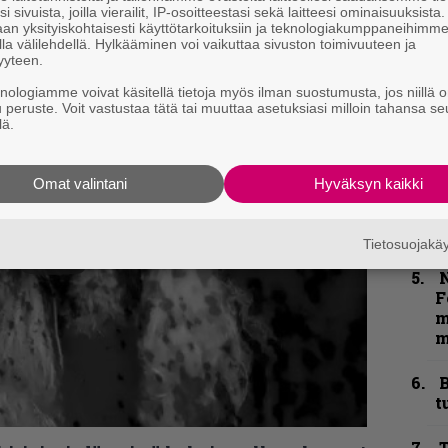
k
i sivuista, joilla vierailit, IP-osoitteestasi sekä laitteesi ominaisuuksista
m
an yksityiskohtaisesti käyttötarkoituksiin ja teknologiakumppaneihimm
la välilehdellä. Hylkääminen voi vaikuttaa sivuston toimivuuteen ja
yyteen.
”
p
knologiamme voivat käsitellä tietoja myös ilman suostumusta, jos niillä o
j
u peruste. Voit vastustaa tätä tai muuttaa asetuksiasi milloin tahansa se
lä.
p
K
Omat valintani
Hyväksyn kaikki
P
k
v
Tietosuojak
N
F
m
m
B
t
T