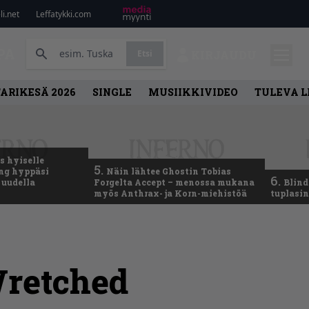
i.net
Leffatykki.com
PA
Etsi
KIRJAUDU
ARIKESÄ 2026
SINGLE
MUSIIKKIVIDEO
TULEVA 
 hyiselle
5.
ing hyppäsi
Näin lähtee Ghostin Tobias
6.
 uudella
Forgelta Accept – menossa mukana
Blind
myös Anthrax- ja Korn-miehistöä
tuplasin
retched