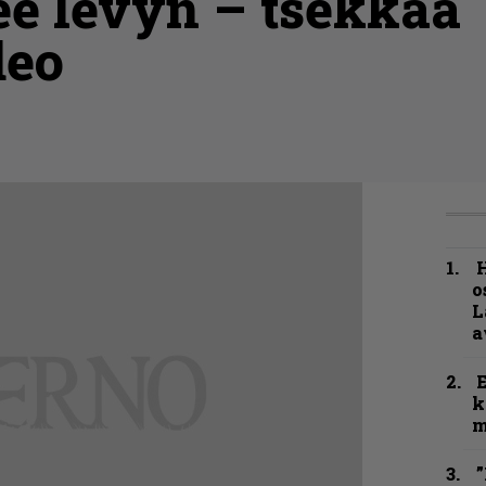
ee levyn – tsekkaa
deo
H
o
L
a
k
m
”