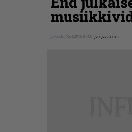
End julkais
musiikkivi
Julkaistu:
15.4.2016 07:00
Joni Juutilainen