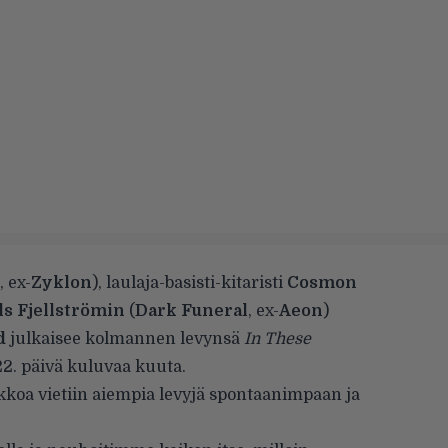
, ex-
Zyklon
), laulaja-basisti-kitaristi
Cosmon
ls Fjellströmin
(
Dark Funeral
, ex-
Aeon
)
d
julkaisee kolmannen levynsä
In These
2. päivä kuluvaa kuuta.
kkoa vietiin aiempia levyjä spontaanimpaan ja