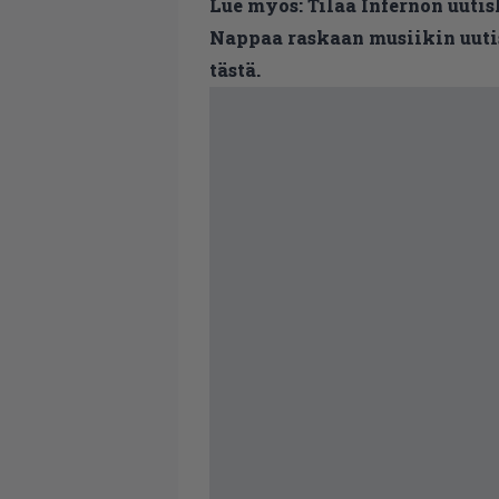
Lue myös:
Tilaa Infernon uutis
Nappaa raskaan musiikin uutis
tästä.