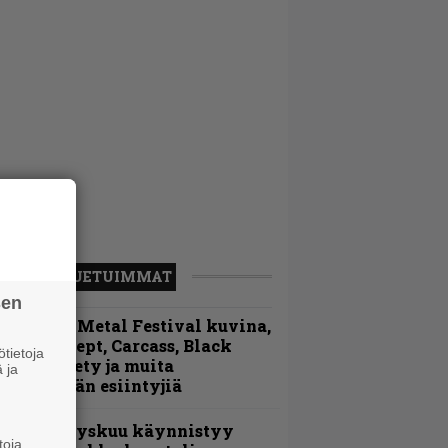
LUETUIMMAT
sen
ellsinki Metal Festival kuvina,
sa 1 – Accept, Carcass, Black
tietoja
abel Society ja muita
 ja
vauspäivän esiintyjiä
Espoon syyskuu käynnistyy
toja