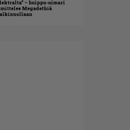
lektralta” – huippu-uimari
amittelee Megadethiä
alkinnollaan