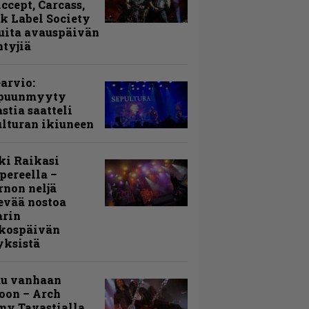
Accept, Carcass,
k Label Society
uita avauspäivän
ntyjiä
arvio:
puunmyyty
stia saatteli
lturan ikiuneen
ki Raikasi
ereella –
rnon neljä
evää nostoa
arin
kospäivän
yksistä
uu vanhaan
toon – Arch
my Tavastialla