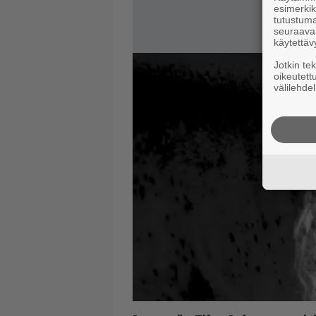
esimerkiks
tutustuma
seuraaval
käytettäv
Jotkin te
oikeutett
välilehdel