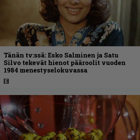
Tänän tv:ssä: Esko Salminen ja Satu
Silvo tekevät hienot pääroolit vuoden
1984 menestyselokuvassa