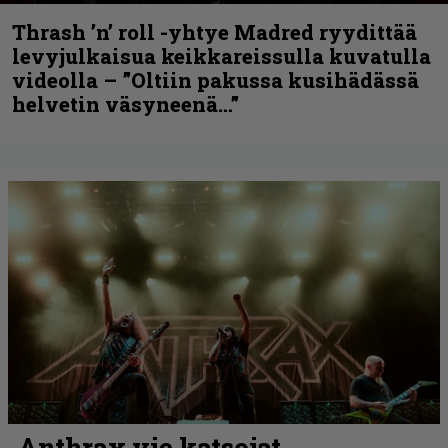
Thrash ’n’ roll -yhtye Madred ryydittää
levyjulkaisua keikkareissulla kuvatulla
videolla – ”Oltiin pakussa kusihädässä
helvetin väsyneenä…”