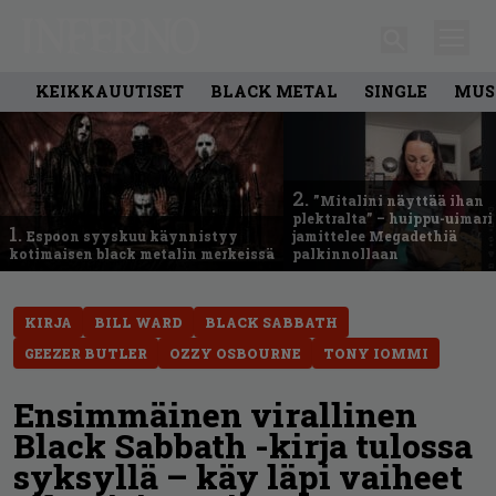
KEIKKAUUTISET
BLACK METAL
SINGLE
MUS
2.
”Mitalini näyttää ihan
plektralta” – huippu-uimari
1.
Espoon syyskuu käynnistyy
jamittelee Megadethiä
kotimaisen black metalin merkeissä
palkinnollaan
KIRJA
BILL WARD
BLACK SABBATH
GEEZER BUTLER
OZZY OSBOURNE
TONY IOMMI
Ensimmäinen virallinen
Black Sabbath -kirja tulossa
syksyllä – käy läpi vaiheet