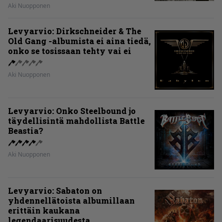
Aki Nuopponen
Levyarvio: Dirkschneider & The
Old Gang -albumista ei aina tiedä,
onko se tosissaan tehty vai ei
Aki Nuopponen
Levyarvio: Onko Steelbound jo
täydellisintä mahdollista Battle
Beastia?
Aki Nuopponen
Levyarvio: Sabaton on
yhdennellätoista albumillaan
erittäin kaukana
legendaarisuudesta