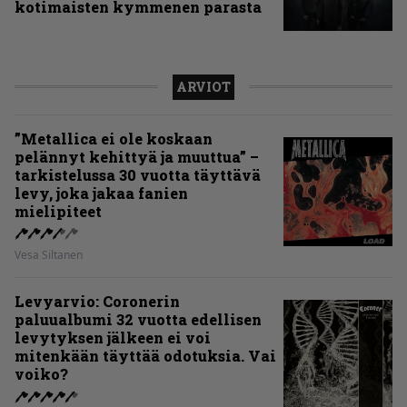
kotimaisten kymmenen parasta
ARVIOT
”Metallica ei ole koskaan
pelännyt kehittyä ja muuttua” –
tarkistelussa 30 vuotta täyttävä
levy, joka jakaa fanien
mielipiteet
Vesa Siltanen
Levyarvio: Coronerin
paluualbumi 32 vuotta edellisen
levytyksen jälkeen ei voi
mitenkään täyttää odotuksia. Vai
voiko?