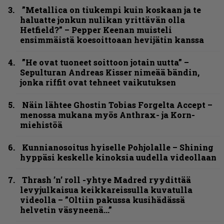
”Metallica on tiukempi kuin koskaan ja te
haluatte jonkun nulikan yrittävän olla
Hetfield?” – Pepper Keenan muisteli
ensimmäistä koesoittoaan hevijätin kanssa
”He ovat tuoneet soittoon jotain uutta” –
Sepulturan Andreas Kisser nimeää bändin,
jonka riffit ovat tehneet vaikutuksen
Näin lähtee Ghostin Tobias Forgelta Accept –
menossa mukana myös Anthrax- ja Korn-
miehistöä
Kunnianosoitus hyiselle Pohjolalle – Shining
hyppäsi keskelle kinoksia uudella videollaan
Thrash ’n’ roll -yhtye Madred ryydittää
levyjulkaisua keikkareissulla kuvatulla
videolla – ”Oltiin pakussa kusihädässä
helvetin väsyneenä…”