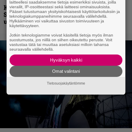
laitteellesi saadaksemme tietoja esimerkiksi sivuista, joilla
Kunnianosoitus hyiselle Pohjolalle –
vierailit, IP-osoitteestasi sekä laitteesi ominaisuuksista.
Pääset tutustumaan yksityiskohtaisesti käyttötarkoituksiin ja
Shining hyppäsi keskelle kinoksia
teknologiakumppaneihimme seuraavalla välilehdellä.
uudella videollaan
Hylkääminen voi vaikuttaa sivuston toimivuuteen ja
käytettävyyteen.
Jotkin teknologiamme voivat käsitellä tietoja myös ilman
suostumusta, jos niillä on siihen oikeutettu peruste. Voit
vastustaa tätä tai muuttaa asetuksiasi milloin tahansa
seuraavalla välilehdellä.
Hyväksyn kaikki
Omat valintani
Tietosuojakäytäntömme