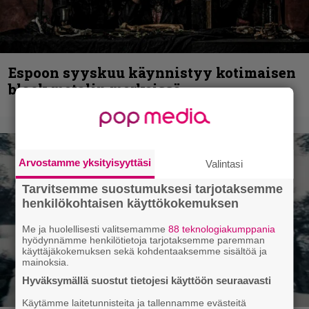
Espoon syyskuu käynnistyy kotimaisen
black metalin merkeissä
Arvostamme yksityisyyttäsi
Valintasi
Tarvitsemme suostumuksesi tarjotaksemme
henkilökohtaisen käyttökokemuksen
Me ja huolellisesti valitsemamme
88 teknologiakumppania
hyödynnämme henkilötietoja tarjotaksemme paremman
käyttäjäkokemuksen sekä kohdentaaksemme sisältöä ja
mainoksia.
Hyväksymällä suostut tietojesi käyttöön seuraavasti
Käytämme laitetunnisteita ja tallennamme evästeitä