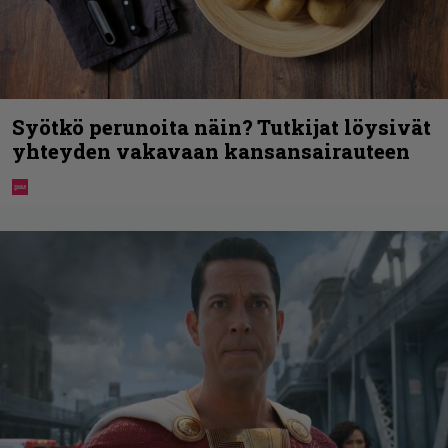
Syötkö perunoita näin? Tutkijat löysivät
yhteyden vakavaan kansansairauteen