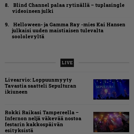
Blind Channel palaa rytinällä – tuplasingle
videoineen julki
Helloween- ja Gamma Ray -mies Kai Hansen
julkaisi uuden maistiaisen tulevalta
soololevyltä
LIVE
Livearvio: Loppuunmyyty
Tavastia saatteli Sepulturan
ikiuneen
Rokki Raikasi Tampereella –
Infernon neljä väkevää nostoa
festarin kakkospäivän
esityksistä