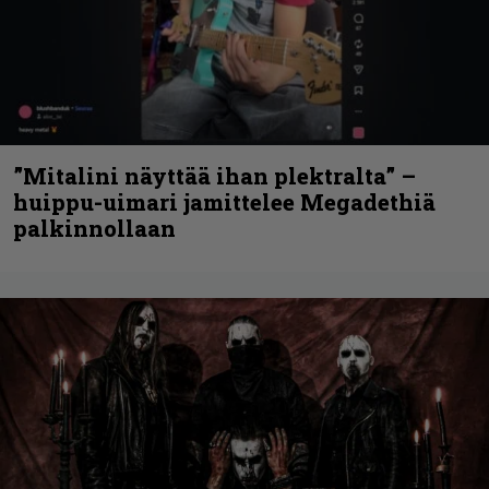
”Mitalini näyttää ihan plektralta” –
huippu-uimari jamittelee Megadethiä
palkinnollaan