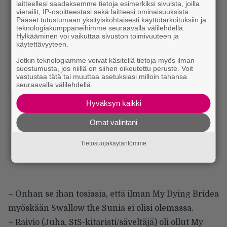
laitteellesi saadaksemme tietoja esimerkiksi sivuista, joilla
vierailit, IP-osoitteestasi sekä laitteesi ominaisuuksista.
Pääset tutustumaan yksityiskohtaisesti käyttötarkoituksiin ja
teknologiakumppaneihimme seuraavalla välilehdellä.
Hylkääminen voi vaikuttaa sivuston toimivuuteen ja
käytettävyyteen.
Jotkin teknologiamme voivat käsitellä tietoja myös ilman
suostumusta, jos niillä on siihen oikeutettu peruste. Voit
vastustaa tätä tai muuttaa asetuksiasi milloin tahansa
seuraavalla välilehdellä.
Hyväksyn kaikki
Omat valintani
Tietosuojakäytäntömme
– Onhan se ihan tosiasia, että ilman My Dying Bridea
myöskään Swallow the Sunia ei olisi olemassa.
– Raivio (Juha, StS-kitaristi/säveltäjä) oli ollut My