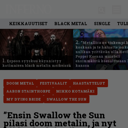
KEIKKAUUTISET
BLACK METAL
SINGLE
TUL
2.
”Metallica on tiukempi 
koskaan ja te haluatte jonk
nulikan yrittävän olla Hetfi
Pepper Keenan muisteli
1.
Espoon syyskuu käynnistyy
ensimmäistä koesoittoaan 
kotimaisen black metalin merkeissä
kanssa
DOOM METAL
FESTIVAALIT
HAASTATTELUT
AARON STAINTHORPE
MIKKO KOTAMÄKI
MY DYING BRIDE
SWALLOW THE SUN
”Ensin Swallow the Sun
pilasi doom metalin, ja nyt