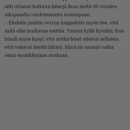
silti ottanut haltuun biisejä ihan sieltä 30 vuoden
aikajanalta vanhimmasta uusimpaan.
– Ehdotin jonkin verran kappaleita myös itse, että
mitä olisi mukavaa esittää. Tuntui kyllä hyvältä, kun
bändi myös kysyi, että mitkä biisit olisivat sellaisia,
että voisivat itseltä lähteä. Siinä on saanut valita
omia suosikkejaan mukaan.