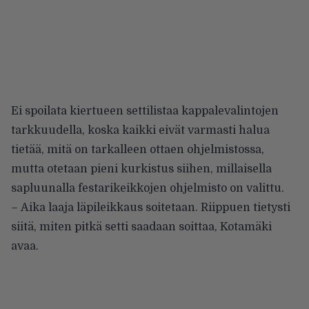
Ei spoilata kiertueen settilistaa kappalevalintojen
tarkkuudella, koska kaikki eivät varmasti halua
tietää, mitä on tarkalleen ottaen ohjelmistossa,
mutta otetaan pieni kurkistus siihen, millaisella
sapluunalla festarikeikkojen ohjelmisto on valittu.
– Aika laaja läpileikkaus soitetaan. Riippuen tietysti
siitä, miten pitkä setti saadaan soittaa, Kotamäki
avaa.