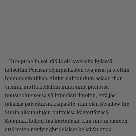
– Kun puhelin soi, täällä oli kavereita kylässä,
katsottiin Pariisin olympialaisten avajaisia ja otettiin
hieman vinukkaa. Aluksi suhtauduin asiaan ihan
vitsinä, mutta kyllähän minä siinä pienessä
nousujohteisessa välittömästi ilmoitin, että jos
tällaisia palveluksia kaipaatte, niin olen Swallow the
Sunin aikataulujen puitteissa käytettävissä.
Kotamäki kohauttaa harteitaan, kun mietin ääneen,
että miten mydyingbridelaiset keksivät ottaa