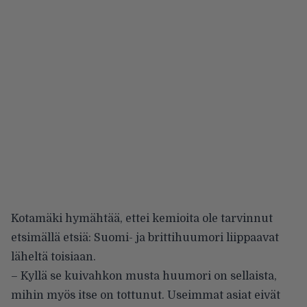
Kotamäki hymähtää, ettei kemioita ole tarvinnut
etsimällä etsiä: Suomi- ja brittihuumori liippaavat
läheltä toisiaan.
– Kyllä se kuivahkon musta huumori on sellaista,
mihin myös itse on tottunut. Useimmat asiat eivät