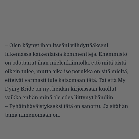
– Olen käynyt ihan itseäni viihdyttääkseni
lukemassa kaikenlaisia kommentteja. Enemmistö
on odottanut ihan mielenkiinnolla, ettö mitä tästä
oikein tulee, mutta aika iso porukka on sitä mieltä,
etteivät varmasti tule katsomaan tätä. Tai että My
Dying Bride on nyt heidän kirjoissaan kuollut,
vaikka enhän minä ole edes liittynyt bändiin.
– Pyhäinhäväistykseksi tätä on sanottu. Ja sitähän
tämä nimenomaan on.