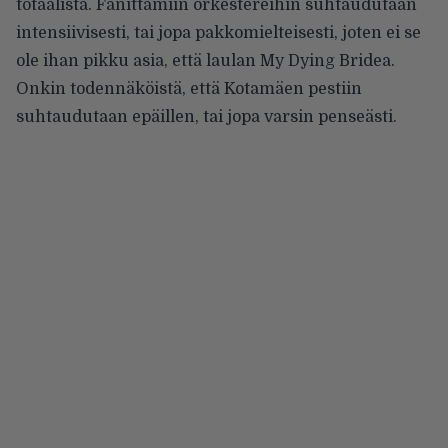
totaalista. Fanittamiin orkestereihin suhtaudutaan
intensiivisesti, tai jopa pakkomielteisesti, joten ei se
ole ihan pikku asia, että laulan My Dying Bridea.
Onkin todennäköistä, että Kotamäen pestiin
suhtaudutaan epäillen, tai jopa varsin penseästi.