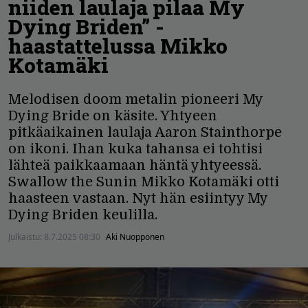
niiden laulaja pilaa My
Dying Briden” -
haastattelussa Mikko
Kotamäki
Melodisen doom metalin pioneeri My
Dying Bride on käsite. Yhtyeen
pitkäaikainen laulaja Aaron Stainthorpe
on ikoni. Ihan kuka tahansa ei tohtisi
lähteä paikkaamaan häntä yhtyeessä.
Swallow the Sunin Mikko Kotamäki otti
haasteen vastaan. Nyt hän esiintyy My
Dying Briden keulilla.
Julkaistu:
8.7.2025 08:30
Aki Nuopponen