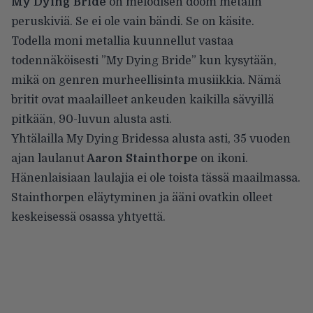
My Dying Bride
on melodisen doom metalin
peruskiviä. Se ei ole vain bändi. Se on käsite.
Todella moni metallia kuunnellut vastaa
todennäköisesti ”My Dying Bride” kun kysytään,
mikä on genren murheellisinta musiikkia. Nämä
britit ovat maalailleet ankeuden kaikilla sävyillä
pitkään, 90-luvun alusta asti.
Yhtälailla My Dying Bridessa alusta asti, 35 vuoden
ajan laulanut
Aaron Stainthorpe
on ikoni.
Hänenlaisiaan laulajia ei ole toista tässä maailmassa.
Stainthorpen eläytyminen ja ääni ovatkin olleet
keskeisessä osassa yhtyettä.