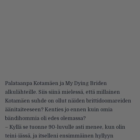
Palataanpa Kotamäen ja My Dying Briden
alkulähteille. Siis siinä mielessä, että millainen
Kotamäen suhde on ollut näiden brittidoomareiden
äänitaiteeseen? Kenties jo ennen kuin omia
bändihommia oli edes olemassa?
– Kyllä se tuonne 90-luvulle asti menee, kun olin
teini-iässä, ja itselleni ensimmäinen hyllyyn