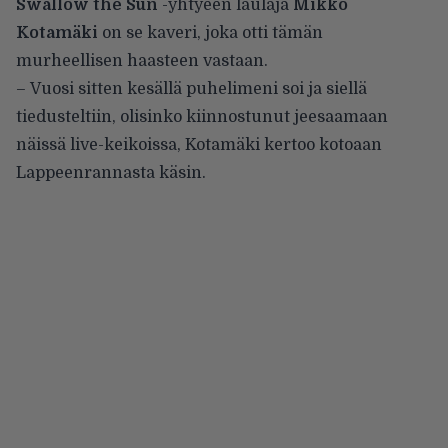
Swallow the Sun
-yhtyeen laulaja
Mikko
Kotamäki
on se kaveri, joka otti tämän
murheellisen haasteen vastaan.
– Vuosi sitten kesällä puhelimeni soi ja siellä
tiedusteltiin, olisinko kiinnostunut jeesaamaan
näissä live-keikoissa, Kotamäki kertoo kotoaan
Lappeenrannasta käsin.