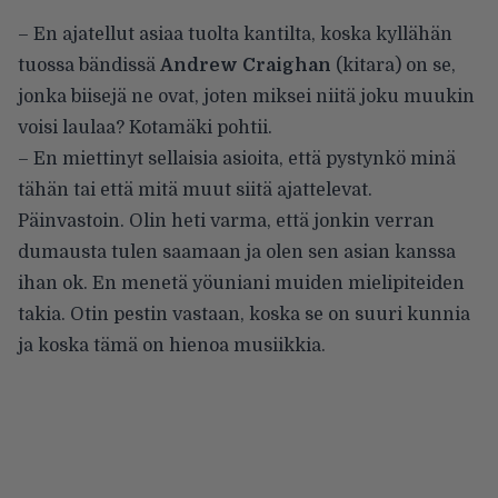
– En ajatellut asiaa tuolta kantilta, koska kyllähän
tuossa bändissä
Andrew Craighan
(kitara) on se,
jonka biisejä ne ovat, joten miksei niitä joku muukin
voisi laulaa? Kotamäki pohtii.
– En miettinyt sellaisia asioita, että pystynkö minä
tähän tai että mitä muut siitä ajattelevat.
Päinvastoin. Olin heti varma, että jonkin verran
dumausta tulen saamaan ja olen sen asian kanssa
ihan ok. En menetä yöuniani muiden mielipiteiden
takia. Otin pestin vastaan, koska se on suuri kunnia
ja koska tämä on hienoa musiikkia.