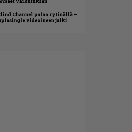
ehneet vaikutuksen
lind Channel palaa rytinällä –
uplasingle videoineen julki