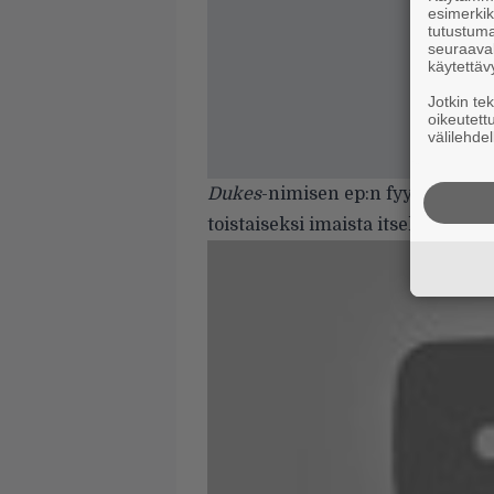
esimerkiks
tutustuma
seuraaval
käytettäv
Jotkin te
oikeutett
välilehdel
Dukes
-nimisen ep:n fyysisestä jul
toistaiseksi
imaista itselleen mak