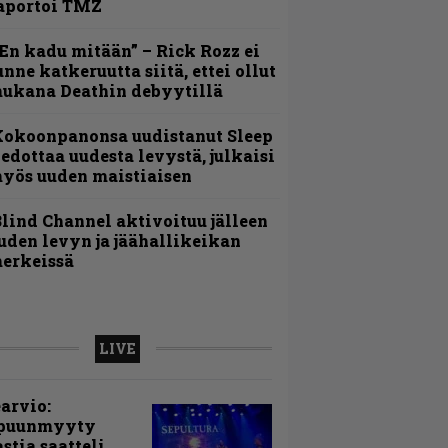
aportoi TMZ
En kadu mitään” – Rick Rozz ei
unne katkeruutta siitä, ettei ollut
ukana Deathin debyytillä
Kokoonpanonsa uudistanut Sleep
iedottaa uudesta levystä, julkaisi
yös uuden maistiaisen
lind Channel aktivoituu jälleen
uden levyn ja jäähallikeikan
erkeissä
LIVE
arvio:
puunmyyty
stia saatteli