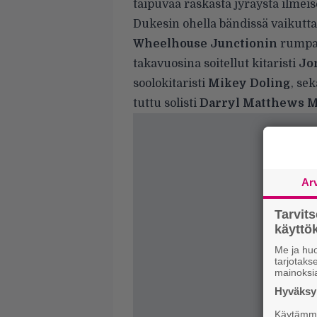
taipuvaa raskasta jyräystä ilmeis
Dukesin ohella bändissä vaikutt
Wheelhouse Junctionin
rumpa
takavuosina soitellut kitaristi
Jo
soolokitaristi
Mikey Doling
, se
tuttu solisti
Darryl Matthews M
Ar
Tarvit
käytt
Me ja huo
tarjotak
mainoksi
Hyväksym
Käytämme 