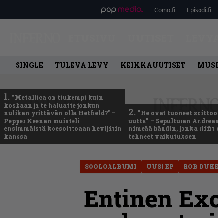
Como.fi
Episodi.fi
ETUSIVU
UUTISET
LEVY
SINGLE
TULEVA LEVY
KEIKKAUUTISET
MUSI
1.
”Metallica on tiukempi kuin
koskaan ja te haluatte jonkun
2.
nulikan yrittävän olla Hetfield?” –
”He ovat tuoneet soittoo
Pepper Keenan muisteli
uutta” – Sepulturan Andreas
ensimmäistä koesoittoaan hevijätin
nimeää bändin, jonka riffit
kanssa
tehneet vaikutuksen
SOOLOALBUMI
UUSI EP
ROB DUK
Entinen Exo