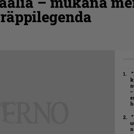
iaalia – mukana m
 räppilegenda
”
k
n
–
e
h
”
u
n