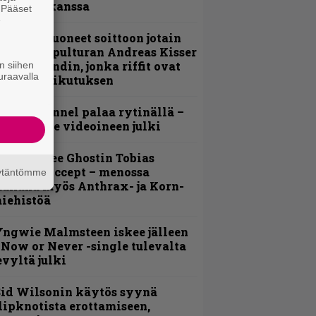
evijätin kanssa
. Pääset
e
He ovat tuoneet soittoon jotain
utta” – Sepulturan Andreas Kisser
imeää bändin, jonka riffit ovat
n siihen
uraavalla
ehneet vaikutuksen
lind Channel palaa rytinällä –
uplasingle videoineen julki
äin lähtee Ghostin Tobias
orgelta Accept – menossa
äytäntömme
ukana myös Anthrax- ja Korn-
iehistöä
ngwie Malmsteen iskee jälleen
 Now or Never -single tulevalta
evyltä julki
id Wilsonin käytös syynä
lipknotista erottamiseen,