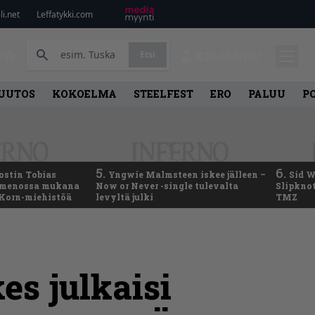
i.net
Leffatykki.com
PA
Etsi
KIRJAUDU
UUTOS
KOKOELMA
STEELFEST
ERO
PALUU
P
5.
6.
ostin Tobias
Yngwie Malmsteen iskee jälleen –
Sid W
– menossa mukana
Now or Never -single tulevalta
Slipknot
 Korn-miehistöä
levyltä julki
TMZ
es julkaisi