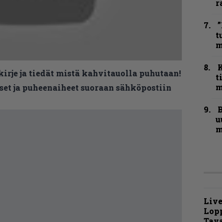
r
”
t
m
kirje ja tiedät mistä kahvitauolla puhutaan!
t
m
et ja puheenaiheet suoraan sähköpostiin
B
u
m
Live
Lop
Tava