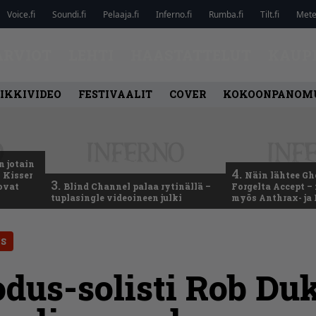
Voice.fi
Soundi.fi
Pelaaja.fi
Inferno.fi
Rumba.fi
Tilt.fi
Metel
ARVIOT
LEHTI
HAASTATTELUT
KAUP
IKKIVIDEO
FESTIVAALIT
COVER
KOKOONPANOM
n jotain
4.
 Kisser
Näin lähtee Gh
3.
 ovat
Blind Channel palaa rytinällä –
Forgelta Accept 
tuplasingle videoineen julki
myös Anthrax- ja
ES
dus-solisti Rob Duk