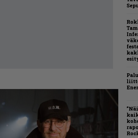
Sepu
Rok
Tamp
Infe
väk
fest
kak
esit
Pal
liit
Ene
”Näi
kaik
kohd
rapo
Rock