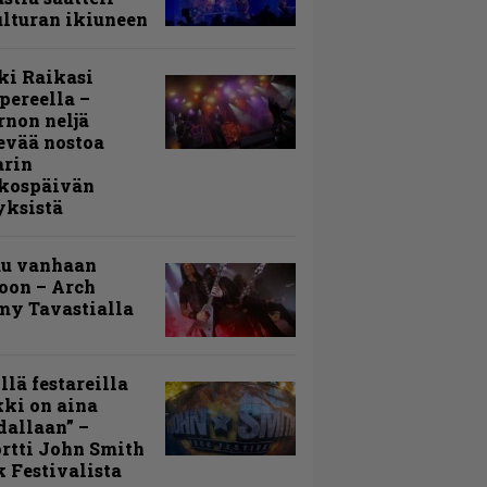
lturan ikiuneen
ki Raikasi
ereella –
rnon neljä
evää nostoa
arin
kospäivän
yksistä
uu vanhaan
toon – Arch
my Tavastialla
llä festareilla
ki on aina
allaan” –
rtti John Smith
 Festivalista