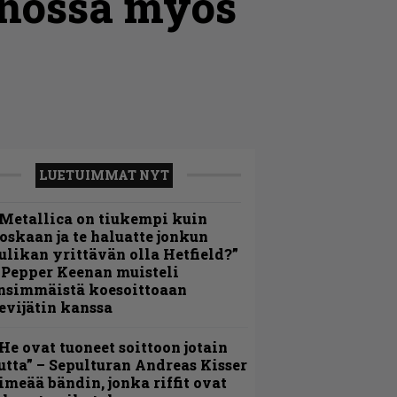
enossa myös
LUETUIMMAT NYT
Metallica on tiukempi kuin
oskaan ja te haluatte jonkun
ulikan yrittävän olla Hetfield?”
 Pepper Keenan muisteli
nsimmäistä koesoittoaan
evijätin kanssa
He ovat tuoneet soittoon jotain
utta” – Sepulturan Andreas Kisser
imeää bändin, jonka riffit ovat