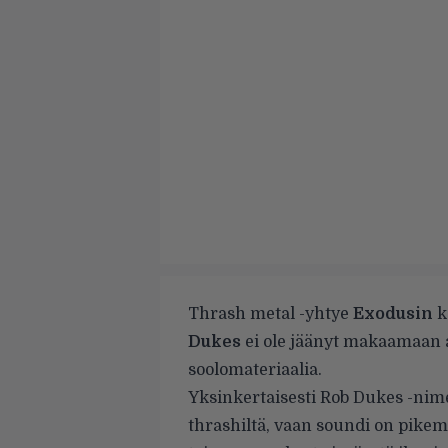
Thrash metal -yhtye
Exodusin
k
Dukes
ei ole jäänyt makaamaan a
soolomateriaalia.
Yksinkertaisesti Rob Dukes -nime
thrashiltä, vaan soundi on pike