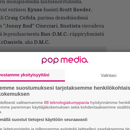
en monipuolisilla laulusuorituksilla.
avat entinen
Kyuss
-basisti
Scott Reeder
,
li
Craig Cefola
, parissa demobändissä
n ”Jonny Rod” Ciorciari
,
Snotista
vieraileva
kä legendaarisesta
Run-D.M.C.
-räppiryhmästä
cDaniels
, aka
D.M.C.
vostamme yksityisyyttäsi
Valintasi
semme suostumuksesi tarjotaksemme henkilökohtai
ökokemuksen
lellisesti valitsemamme
88 teknologiakumppania
hyödynnämme henkilö
”
semme paremman käyttäjäkokemuksen sekä kohdentaaksemme sisältöä
k
a.
n
ällä suostut tietojesi käyttöön seuraavasti
–
e
laitetunnisteita ja tallennamme evästeitä laitteellesi saadaksemme tie