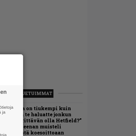
sen
LUETUIMMAT
tietoja
Metallica on tiukempi kuin
 ja
oskaan ja te haluatte jonkun
ulikan yrittävän olla Hetfield?”
 Pepper Keenan muisteli
nsimmäistä koesoittoaan
toja