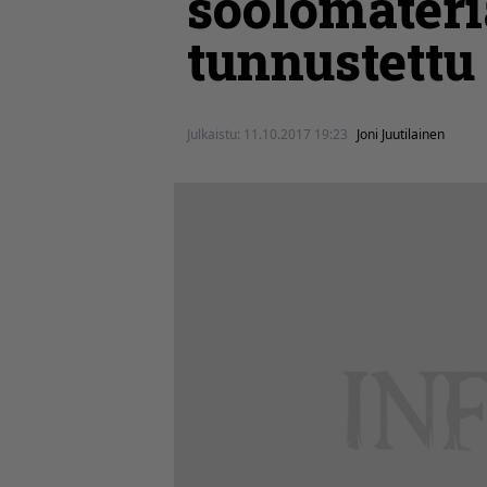
soolomater
tunnustettu
Julkaistu:
11.10.2017 19:23
Joni Juutilainen