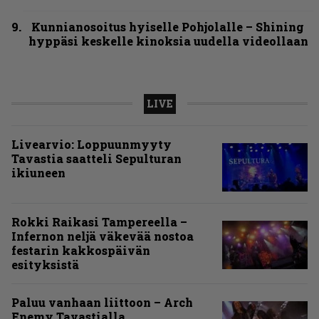
Kunnianosoitus hyiselle Pohjolalle – Shining
hyppäsi keskelle kinoksia uudella videollaan
LIVE
Livearvio: Loppuunmyyty
Tavastia saatteli Sepulturan
ikiuneen
Rokki Raikasi Tampereella –
Infernon neljä väkevää nostoa
festarin kakkospäivän
esityksistä
Paluu vanhaan liittoon – Arch
Enemy Tavastialla