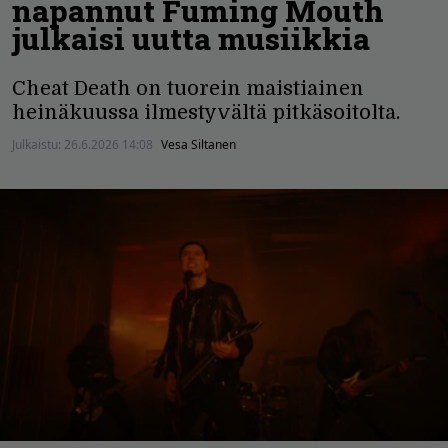
napannut Fuming Mouth
julkaisi uutta musiikkia
Cheat Death on tuorein maistiainen
heinäkuussa ilmestyvältä pitkäsoitolta.
Julkaistu:
26.6.2026 14:08
Vesa Siltanen