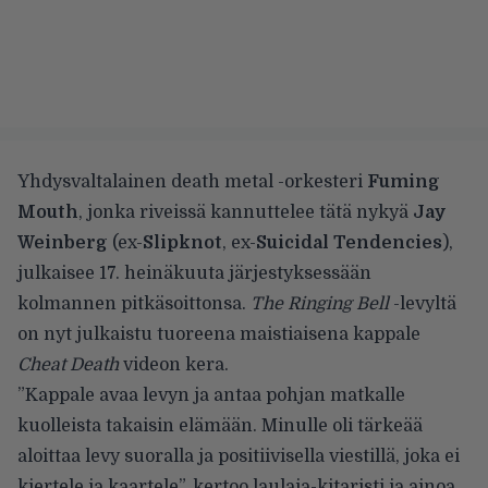
Yhdysvaltalainen death metal -orkesteri
Fuming
Mouth
, jonka riveissä kannuttelee tätä nykyä
Jay
Weinberg
(ex-
Slipknot
, ex-
Suicidal Tendencies
),
julkaisee 17. heinäkuuta järjestyksessään
kolmannen pitkäsoittonsa.
The Ringing Bell
-levyltä
on nyt julkaistu tuoreena maistiaisena kappale
Cheat Death
videon kera.
”Kappale avaa levyn ja antaa pohjan matkalle
kuolleista takaisin elämään. Minulle oli tärkeää
aloittaa levy suoralla ja positiivisella viestillä, joka ei
kiertele ja kaartele”,
kertoo
laulaja-kitaristi ja ainoa