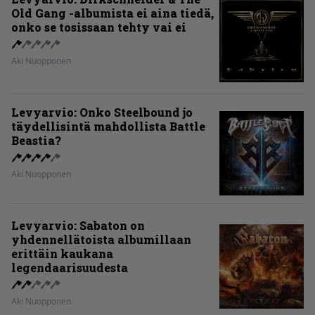
Old Gang -albumista ei aina tiedä,
onko se tosissaan tehty vai ei
Aki Nuopponen
Levyarvio: Onko Steelbound jo
täydellisintä mahdollista Battle
Beastia?
Aki Nuopponen
Levyarvio: Sabaton on
yhdennellätoista albumillaan
erittäin kaukana
legendaarisuudesta
Aki Nuopponen