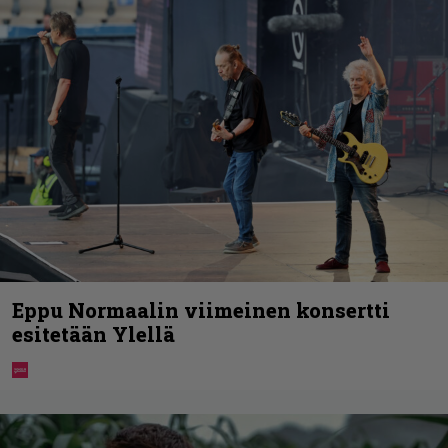
Eppu Normaalin viimeinen konsertti
esitetään Ylellä