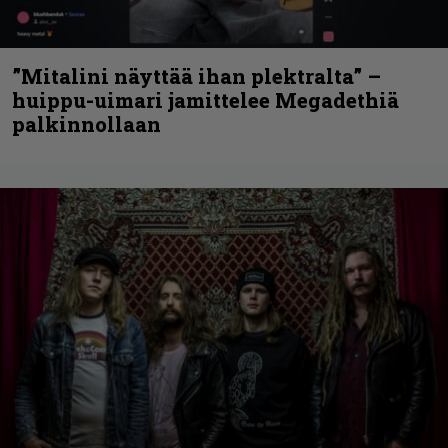
”Mitalini näyttää ihan plektralta” –
huippu-uimari jamittelee Megadethiä
palkinnollaan