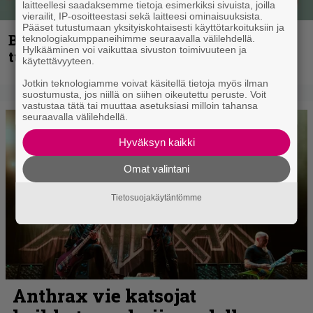
laitteellesi saadaksemme tietoja esimerkiksi sivuista, joilla
vierailit, IP-osoitteestasi sekä laitteesi ominaisuuksista.
Pääset tutustumaan yksityiskohtaisesti käyttötarkoituksiin ja
Blind Channel palaa rytinällä –
teknologiakumppaneihimme seuraavalla välilehdellä.
Hylkääminen voi vaikuttaa sivuston toimivuuteen ja
tuplasingle videoineen julki
käytettävyyteen.
Jotkin teknologiamme voivat käsitellä tietoja myös ilman
suostumusta, jos niillä on siihen oikeutettu peruste. Voit
vastustaa tätä tai muuttaa asetuksiasi milloin tahansa
seuraavalla välilehdellä.
Hyväksyn kaikki
Omat valintani
Tietosuojakäytäntömme