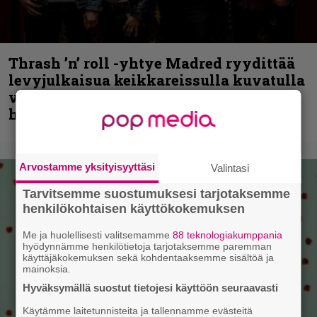
Thrash ’n’ roll -yhtye Madred ryydittää
levyjulkaisua keikkareissulla kuvatulla
videolla – ”Oltiin pakussa kusihädässä
helvetin väsyneenä…”
Arvostamme yksityisyyttäsi
Valintasi
Tarvitsemme suostumuksesi tarjotaksemme
henkilökohtaisen käyttökokemuksen
Me ja huolellisesti valitsemamme
88 teknologiakumppania
hyödynnämme henkilötietoja tarjotaksemme paremman
käyttäjäkokemuksen sekä kohdentaaksemme sisältöä ja
mainoksia.
Hyväksymällä suostut tietojesi käyttöön seuraavasti
Käytämme laitetunnisteita ja tallennamme evästeitä