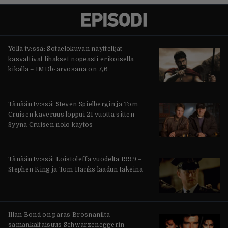
Yöllä tv:ssä: Sotaelokuvan näyttelijät
kasvattivat lihakset nopeasti erikoisella
kikalla – IMDb-arvosana on 7,6
Tänään tv:ssä: Steven Spielbergin ja Tom
Cruisen kaveruus loppui 21 vuotta sitten –
Syynä Cruisen nolo käytös
Tänään tv:ssä: Loistoleffa vuodelta 1999 –
Stephen King ja Tom Hanks laadun takeina
Illan Bond on paras Brosnanilta –
samankaltaisuus Schwarzeneggerin