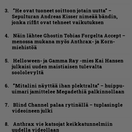
”He ovat tuoneet soittoon jotain uutta” –
Sepulturan Andreas Kisser nimeää bändin,
jonka riffit ovat tehneet vaikutuksen
Näin lähtee Ghostin Tobias Forgelta Accept –
menossa mukana myös Anthrax- ja Korn-
miehistöä
Helloween- ja Gamma Ray -mies Kai Hansen
julkaisi uuden maistiaisen tulevalta
soololevyltä
”Mitalini näyttää ihan plektralta” – huippu-
uimari jamittelee Megadethiä palkinnollaan
Blind Channel palaa rytinällä – tuplasingle
videoineen julki
Anthrax vie katsojat keikkatunnelmiin
uudella videollaan