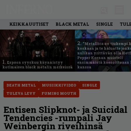
KEIKKAUUTISET
BLACK METAL
SINGLE
TUL
2.
”Metallica on tiukempi 
koskaan ja te haluatte jonk
nulikan yrittävän olla Hetfi
Pepper Keenan muisteli
1.
Espoon syyskuu käynnistyy
ensimmäistä koesoittoaan 
kotimaisen black metalin merkeissä
kanssa
DEATH METAL
MUSIIKKIVIDEO
SINGLE
TULEVA LEVY
FUMING MOUTH
Entisen Slipknot- ja Suicidal
Tendencies -rumpali Jay
Weinbergin riveihinsä