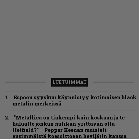
LUETUIMMAT
Espoon syyskuu käynnistyy kotimaisen black
metalin merkeissä
”Metallica on tiukempi kuin koskaan ja te
haluatte jonkun nulikan yrittävän olla
Hetfield?” – Pepper Keenan muisteli
ensimmäistä koesoittoaan hevijätin kanssa