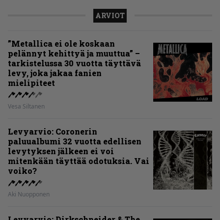
ARVIOT
”Metallica ei ole koskaan
pelännyt kehittyä ja muuttua” –
tarkistelussa 30 vuotta täyttävä
levy, joka jakaa fanien
mielipiteet
Vesa Siltanen
Levyarvio: Coronerin
paluualbumi 32 vuotta edellisen
levytyksen jälkeen ei voi
mitenkään täyttää odotuksia. Vai
voiko?
Aki Nuopponen
Levyarvio: Dirkschneider & The